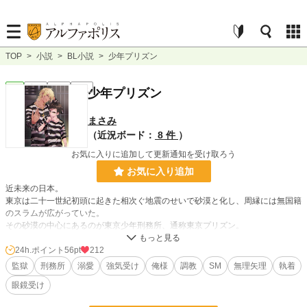
TOP
>
小説
>
BL小説
>
少年プリズン
BL
完結
長編
R18
少年プリズン
まさみ
（近況ボード：
8 件
）
お気に入りに追加して更新通知を受け取ろう
お気に入り追加
近未来の日本。
東京は二十一世紀初頭に起きた相次ぐ地震のせいで砂漠と化し、周縁には無国籍
のスラムが広がっていた。
その砂漠の中心にあるのが東京少年刑務所、通称東京プリズン。
少年犯罪の増加に頭を痛めた政府が半世紀前に設立した、入ったら二度と出られ
ないと言われる悪名高い刑務所。
24h.ポイント
56pt
212
それぞれの理由を抱えて劣悪な刑務所に送りこまれた少年たちの群像劇。
監獄
刑務所
溺愛
強気受け
俺様
調教
SM
無理矢理
執着
眼鏡受け
（ＳＦ／バイオレンス／アクション／ＢＬ１８禁）
（カプ傾向 寡黙包容攻め×クール強気受け 美形俺様攻め×強気意地っ張り受