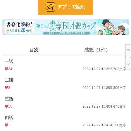
け）
アプリで読む
表紙：あさを（@asawo0）様
小説
14,796 位 / 228,637 件
BL
3,517 位 / 31,391 件
お気に入り
234
目次
感想（1件）
24h.ポイント
56 pt
一話
文字数
3,330,520
34
2022.12.27 11:39
3,702文字
更新日時
2023.08.25 21:35
二話
初回公開日時
2022.12.27 11:39
3
2022.12.27 11:39
5,306文字
初回完結日時
2023.01.06 21:45
三話
10
2022.12.27 11:40
4,471文字
週間ポイント
559 pt (13,564 位)
四話
月間ポイント
2,900 pt (12,496 位)
1
2022.12.27 11:41
4,290文字
年間ポイント
24,065 pt (17,720 位)