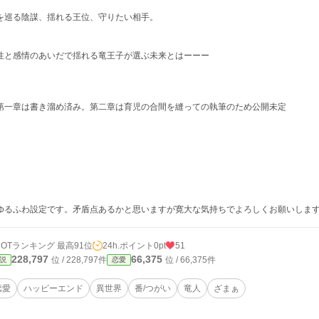
を巡る陰謀、揺れる王位、守りたい相手。
性と感情のあいだで揺れる竜王子が選ぶ未来とはーーー
第一章は書き溜め済み。第二章は育児の合間を縫っての執筆のため公開未定
ゆるふわ設定です。矛盾点あるかと思いますが寛大な気持ちでよろしくお願いしま
HOTランキング 最高91位
24h.ポイント
0pt
51
228,797
66,375
位 / 228,797件
位 / 66,375件
説
恋愛
恋愛
ハッピーエンド
異世界
番/つがい
竜人
ざまぁ