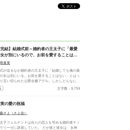
【完結】結婚式前～婚約者の王太子に「最愛
の女が別にいるので、お前を愛することはな
い」と言われました～
塔真実
式が迫るなか婚約者の王太子に「結婚しても俺の最
の女は別にいる。お前を愛することはない」とはっ
り言い切られた公爵令嬢アデル。しかしどんなに婚
者としてないがしろにされても女性としての誇りを
文字数：9,759
編
つけられても彼女は平気だった。なぜなら大切な
心の拠り所」があるから……。しかし、王立学園の
業ダンスパーティーの夜、アデルはかつてない、世
真実の愛の祝福
も酷い仕打ちを受けるのだった―― ※神視点。■
ろうにも別タイトルで重複投稿←【ジャンル日間4
森さよ（さよ吉）
】。
太子フェルナンドは自らの恋人を苛める婚約者ティ
ラリーゼに辟易していた。 だが彼と彼女は、女神