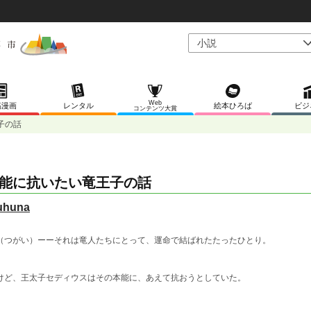
Web
稿漫画
レンタル
絵本ひろば
ビジ
コンテンツ大賞
子の話
能に抗いたい竜王子の話
uhuna
（つがい）ーーそれは竜人たちにとって、運命で結ばれたたったひとり。
けど、王太子セディウスはその本能に、あえて抗おうとしていた。