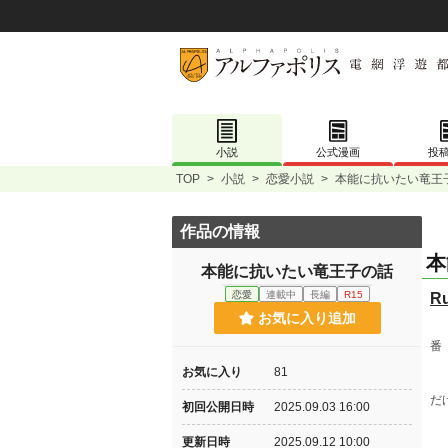
小説
公式漫画
投
TOP
>
小説
>
恋愛小説
>
本能に抗いたい竜王
作品の情報
本
本能に抗いたい竜王子の話
恋愛
連載中
長編
R15
R
お気に入り追加
番
お気に入り
81
だ
初回公開日時
2025.09.03 16:00
更新日時
2025.09.12 10:00