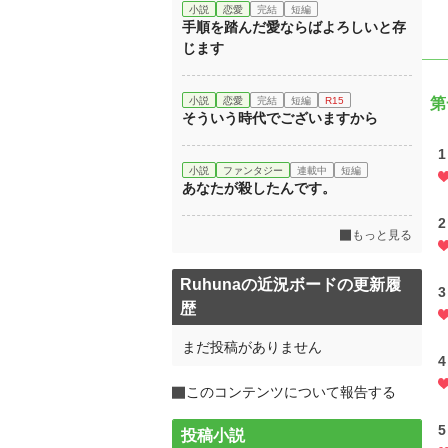
小説
恋愛
完結
短編
手順を踏んだ愛ならばよろしいと存
じます
小説
恋愛
完結
短編
R15
第
そういう時代でございますから
1
小説
ファンタジー
連載中
短編
あなたが殺したんです。
2
もっと見る
Ruhunaの近況ボードの更新履
3
歴
まだ投稿がありません
4
このコンテンツについて報告する
5
投稿小説