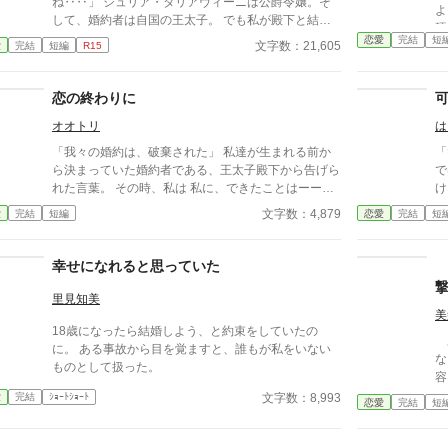
ね‥‥」 ジュリア・タリアヴィーニは公爵令嬢。そ
よ
して、婚約者は自国の王太子。 でも私が殿下と結婚
硬
することはない。だってあなたは他の人を選んだのだ
恋愛
完結
短
にな
文字数：21,605
愛
完結
短編
R15
もの。『前』と変わらず━━ これはとある能力を持
コ
つ一族に産まれた令嬢と自身に掛けられた封印に縛ら
ど
れる王太子の遠回りな物語。 ※なろう様で投稿済み
恋の終わりに
の作品です。 ※画像はジュリアの婚約披露の時のイ
オオトリ
は
メージです。
「我々の婚約は、破棄された」 私達が生まれる前か
「
ら決まっていた婚約者である、王太子殿下から告げら
で
れた言葉。 その時、私は 私に、できたことはーーー
け
※小説家になろうさんでも投稿。 ※一時間ごとに公
幼
文字数：4,879
愛
完結
短編
恋愛
完結
短
開し、全３話で完結です。 タイトル及び、タグにご
から」 女性なが
注意！不安のある方はお気をつけてください。
い
てら
幸せになれると思っていた
か
か
里見知美
れ
美
18歳になったら結婚しよう、と約束をしていたの
と
あ
に。 ある事故から目を覚ますと、誰もが私をいない
た
な
ものとして扱った。
を
容と
と
が
文字数：8,993
愛
完結
ｼｮｰﾄｼｮｰﾄ
恋愛
完結
短
が
怒
か
が