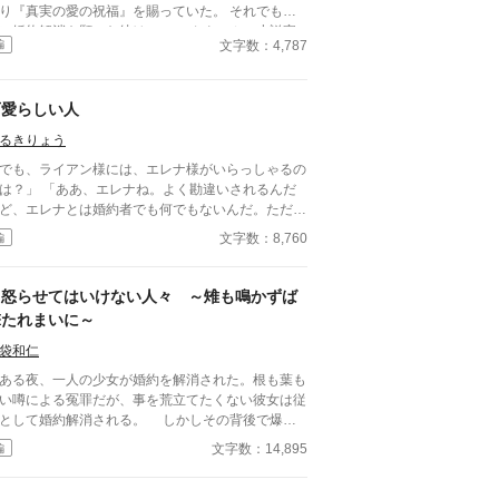
り『真実の愛の祝福』を賜っていた。 それでも強
に婚約解消を願った彼は……。 カクヨム、小説家
文字数：4,787
編
ろうにも掲載。 筆者は体調不良なことも多く、
メントなどを受け取らない設定にしております。
うぞよろしくお願いいたします。
可愛らしい人
るきりょう
でも、ライアン様には、エレナ様がいらっしゃるの
は？」 「ああ、エレナね。よく勘違いされるんだ
ど、エレナとは婚約者でも何でもないんだ。ただの
馴染み」 「それにあいつはひとりで生きていける
文字数：8,760
編
らに剣術を学ぶエレナは可愛げがな
という理由で、ほとんど婚約者同然の幼馴染から捨
れる。 けれど、 「エレナ嬢」 「なんでしょう
怒らせてはいけない人々 ～雉も鳴かずば
？」 「今日の夜会のパートナーはお決まりです
撃たれまいに～
？」 その言葉でパートナー同伴の夜会に招待さ
ていたことを思い出した。いつものとおりライアン
袋和仁
一緒に行くと思っていたので参加の返事を出してい
る夜、一人の少女が婚約を解消された。根も葉も
のだ。 「……いいえ」 当日の欠席は著しく評価
い噂による冤罪だが、事を荒立てたくない彼女は従
下げる。今後、家庭教師として仕事をしていきたい
して婚約解消される。 しかしその背後で爆音
考えるのであれば、父親か兄に頼んででも行った方
轟き、一人の男性が姿を見せた。彼は少女の父親。
文字数：14,895
編
いいだろう。 「よければ僕と一緒に行きません
らせてはならない人々に繋がる少女の婚約解消
？」
、思わぬ展開を導きだす。 なんとなくの一気書