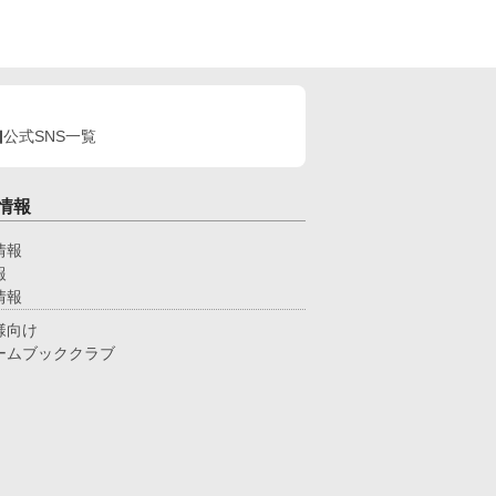
。御笑覧下さると幸いです。
公式SNS一覧
情報
情報
報
情報
様向け
ームブッククラブ