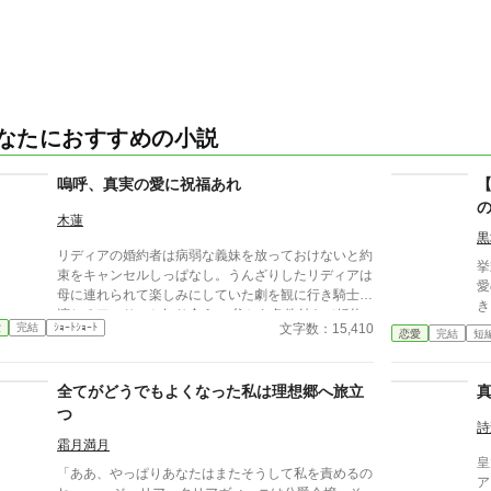
なたにおすすめの小説
嗚呼、真実の愛に祝福あれ
木蓮
黒
リディアの婚約者は病弱な義妹を放っておけないと約
挙
束をキャンセルしっぱなし。うんざりしたリディアは
愛
母に連れられて楽しみにしていた劇を観に行き騎士を
き
演じるアーサーと知り合う。 父から条件付きで婚約
約
文字数：15,410
愛
完結
ｼｮｰﾄｼｮｰﾄ
者との婚約解消の許可をもらったリディアはせっせと
恋愛
完結
短
傷
劇を観にいってアーサーと仲良くなる。 しかし、婚
「
約者が義妹を連れて観劇に押しかけて来たことをきっ
卒
全てがどうでもよくなった私は理想郷へ旅立
かけに非常識な2人の暴走に巻き込まれ、アーサーを
に
巻きこんだ喜劇（？）の幕が上がる――。 推し活し
つ
な
詩
ていたら恋が叶って脳みそ花畑婚約者たちもさっくり
位
霜月満月
撃退した、ゆるふわ恋愛劇。
皇
「ああ、やっぱりあなたはまたそうして私を責めるの
ア