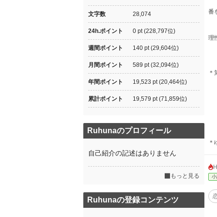
番
文字数
28,074
24h.ポイント
0 pt (228,797位)
理
週間ポイント
140 pt (29,604位)
月間ポイント
589 pt (32,094位)
＊
年間ポイント
19,523 pt (20,464位)
累計ポイント
19,579 pt (71,859位)
Ruhunaのプロフィール
＊
自己紹介の記述はありません
もっと見る
小
Ruhunaの登録コンテンツ