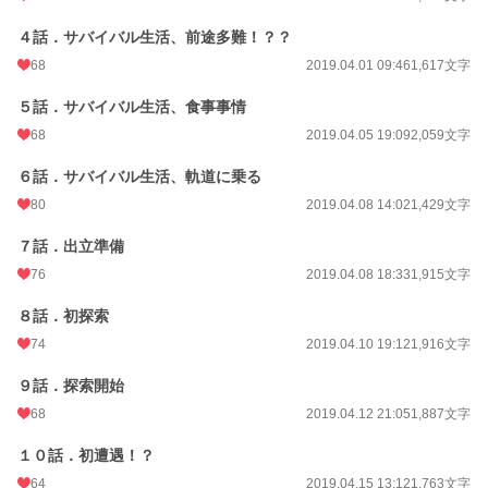
文字数
239,384
４話．サバイバル生活、前途多難！？？
更新日時
2021.01.22 18:25
68
2019.04.01 09:46
1,617文字
初回公開日時
2019.03.29 19:20
５話．サバイバル生活、食事事情
68
2019.04.05 19:09
2,059文字
初回完結日時
2021.01.22 18:26
週間ポイント
６話．サバイバル生活、軌道に乗る
422 pt (16,279 位)
80
2019.04.08 14:02
1,429文字
月間ポイント
4,302 pt (9,460 位)
７話．出立準備
年間ポイント
19,894 pt (20,210 位)
76
2019.04.08 18:33
1,915文字
累計ポイント
149,193 pt (23,995 位)
８話．初探索
74
2019.04.10 19:12
1,916文字
９話．探索開始
68
2019.04.12 21:05
1,887文字
１０話．初遭遇！？
64
2019.04.15 13:12
1,763文字