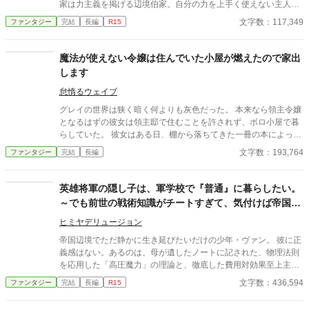
家は力主義を掲げる辺境伯家。自分の力を上手く使えない主人公
は、追放されてしまう事に。しかも、追放先は誰も足を踏み入れ
文字数：117,349
ファンタジー
完結
長編
R15
ようとはしない場所だった これは、転生者である主人公が最凶の
地で、国よりも最強の街を起こす物語である ＊基本は１日空けて
更新したいと思っています。連日更新をする場合もありますの
魔法が使えない令嬢は住んでいた小屋が燃えたので家出
で、よろしくお願いします
します
怠惰るウェイブ
グレイの世界は狭く暗く何よりも灰色だった。 本来なら領主令嬢
となるはずの彼女は領主邸で住むことを許されず、ボロ小屋で暮
らしていた。 彼女はある日、棚から落ちてきた一冊の本によって
人生が変わることになる。 世界が色づき始めた頃、ある事件をき
文字数：193,764
ファンタジー
完結
長編
っかけに少女は旅をすることにした。 喋ることのできないグレイ
は旅を通して自身の世界を色付けていく。
英雄将軍の隠し子は、軍学校で『普通』に暮らしたい。
～でも前世の戦術知識がチートすぎて、気付けば帝国の
影の支配者になっていました～
ヒミヤデリュージョン
帝国辺境でただ静かに生き延びたいだけの少年・ヴァン。 彼に正
義感はない。あるのは、母が遺したノートに記された、物理法則
を応用した「高圧魔力」の理論と、徹底した費用対効果至上主義
だけだ。 敵国三千の精鋭が灰燼城に迫る絶望的状況。ヴァンは剣
文字数：436,594
ファンタジー
完結
長編
R15
を振るわず、心理戦と補給線攪乱だけで、たった三日で敵軍を撤
退させる。 この効率的すぎる勝利は帝国の中枢に届き、彼は最高