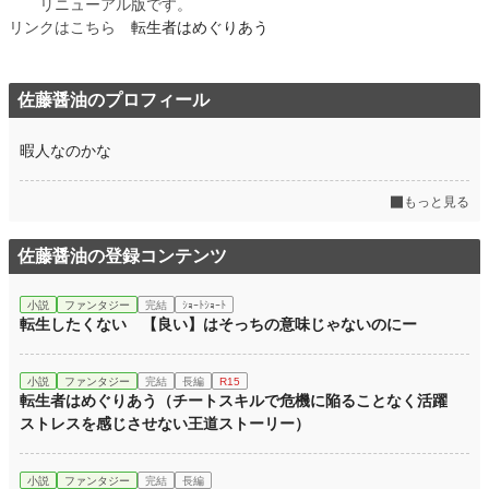
リニューアル版です。
リンクはこちら
転生者はめぐりあう
佐藤醤油のプロフィール
暇人なのかな
もっと見る
佐藤醤油の登録コンテンツ
小説
ファンタジー
完結
ｼｮｰﾄｼｮｰﾄ
転生したくない 【良い】はそっちの意味じゃないのにー
小説
ファンタジー
完結
長編
R15
転生者はめぐりあう（チートスキルで危機に陥ることなく活躍
ストレスを感じさせない王道ストーリー）
小説
ファンタジー
完結
長編