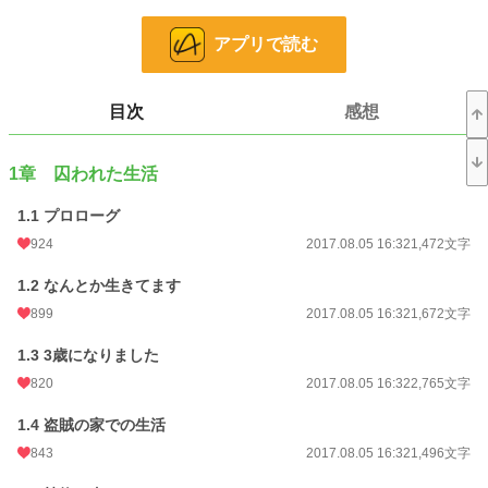
小さい体でチートな力は使えない中、どうにか生きる知恵を出し生活する。
------------------------------------------------------------------
アプリで読む
お知らせ
「転生者はめぐりあう」 始めました。
------------------------------------------------------------------
目次
感想
注意
作者の暇つぶし、気分転換中の自己満足で公開する作品です。
感想は受け付けていません。
1章 囚われた生活
誤字脱字、文面等気になる方はお気に入りを削除で対応してください。
1.1 プロローグ
小説
3,724 位 / 228,724 件
924
2017.08.05 16:32
1,472文字
ファンタジー
651 位 / 53,293 件
1.2 なんとか生きてます
お気に入り
3,591
899
2017.08.05 16:32
1,672文字
24h.ポイント
362 pt
1.3 3歳になりました
文字数
206,488
820
2017.08.05 16:32
2,765文字
更新日時
2018.04.27 07:00
1.4 盗賊の家での生活
初回公開日時
2017.07.02 12:35
843
2017.08.05 16:32
1,496文字