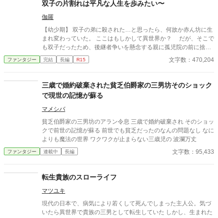
双子の片割れは平凡な人生を歩みたい〜
伽羅
【幼少期】 双子の弟に殺された…と思ったら、何故か赤ん坊に生
まれ変わっていた。 ここはもしかして異世界か？ だが、そこで
も双子だったため、後継者争いを懸念する親に孤児院の前に捨て
られてしまう。 ようやく里親が見つかり、平和に暮らせると思っ
文字数：470,204
ファンタジー
完結
長編
R15
ていたが…。 【学院期】 学院に通い出すとそこには双子の片割れ
のエドワード王子も通っていた。 周りに双子だとバレないように
学院生活を送っていたが、何故かエドワード王子の影武者をする
三歳で婚約破棄された貧乏伯爵家の三男坊そのショック
事になり…。
で現世の記憶が蘇る
マメシバ
貧乏伯爵家の三男坊のアラン令息 三歳で婚約破棄され そのショッ
クで前世の記憶が蘇る 前世でも貧乏だったのなんの問題なし なに
よりも魔法の世界 ワクワクが止まらない三歳児の 波瀾万丈
文字数：95,433
ファンタジー
連載中
長編
転生貴族のスローライフ
マツユキ
現代の日本で、病気により若くして死んでしまった主人公。気づ
いたら異世界で貴族の三男として転生していた しかし、生まれた