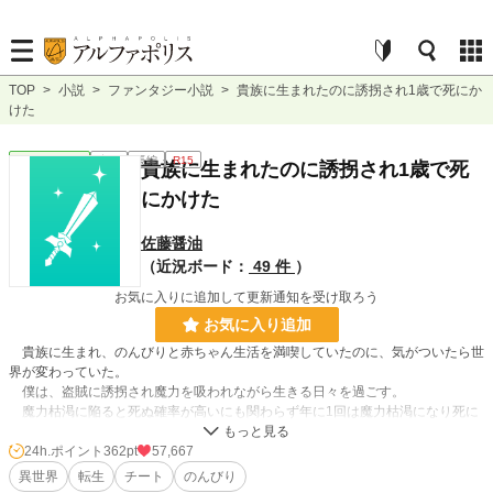
TOP
>
小説
>
ファンタジー小説
>
貴族に生まれたのに誘拐され1歳で死にか
けた
ファンタジー
完結
長編
R15
貴族に生まれたのに誘拐され1歳で死
にかけた
佐藤醤油
（近況ボード：
49 件
）
お気に入りに追加して更新通知を受け取ろう
お気に入り追加
貴族に生まれ、のんびりと赤ちゃん生活を満喫していたのに、気がついたら世
界が変わっていた。
僕は、盗賊に誘拐され魔力を吸われながら生きる日々を過ごす。
魔力枯渇に陥ると死ぬ確率が高いにも関わらず年に1回は魔力枯渇になり死に
かけている。
言葉が通じる様になって気がついたが、僕は他の人が持っていないステータス
24h.ポイント
362pt
57,667
を見る力を持ち、さらに異世界と思われる世界の知識を覗ける力を持っている。
異世界
転生
チート
のんびり
この力を使って、いつか脱出し母親の元へと戻ることを夢見て過ごす。