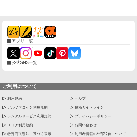
峰の帝国軍事学院への招待状を手に入れる。 「英雄になりたいわ
けじゃない。ただ、母の死の真相と父の秘密を知るため、生き残
らなきゃならないだけだ」 無口最強の仮面メイド・シンカク、命
を取引に差し出した狼耳少女・アイリ。彼は常にコスパの高い道
を選び、母の遺したノートの謎、そして生まれて一度も会ったこ
とのない父・帝国大元帥のいる帝都の闇へと踏み込んでいく。 正
義も英雄も、損をするなら意味がない。合理主義が英雄譚を侵食
アプリ一覧
していく、反英雄ミリタリー学園ファンタジー。
公式SNS一覧
ご利用について
利用規約
ヘルプ
アルファコイン利用規約
投稿ガイドライン
レンタルサービス利用規約
プライバシーポリシー
スコア利用規約
お問い合わせ
特定商取引法に基づく表示
利用者情報の外部送信について