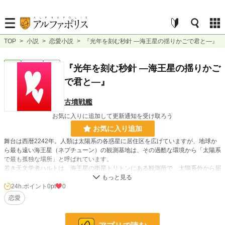
TOP
>
小説
>
恋愛小説
>
『光年を刻む秒針 ―海王星の揺りかごで君と―』
恋愛
連載中
短編
『光年を刻む秒針 ―海王星の揺りかご
で君と―』
古墳戦艦
お気に入りに追加して更新通知を受け取ろう
お気に入り追加
舞台は西暦2242年。人類は太陽系の各惑星に居住区を広げていますが、地球か
ら最も遠い海王星（ネプチューン）の観測基地は、その過酷な環境から「太陽系
で最も孤独な場所」と呼ばれています。
若き天文学者ハルトは、海王星の衛星トリトンにある観測所で、太陽系外から届
く謎の信号を解析する任務に就いています。そこで彼は、重力異常の調査で派遣
されてきた技術者の女性ミナと出会います。二人は海王星の「ダイヤモンドの
24h.ポイント
0pt
0
雨」が降る空の下、天文学の語らいを通じて次第に惹かれ合っていきます。
恋愛
しかし、ミナにはある秘密がありました。彼女の身体は、火星での事故の後遺症
により「地球の標準時間」とは異なるペースで老化が進む時間希釈症を患ってい
たのです。二人の過ごす一秒は、宇宙のスケールではあまりに短く、切ない。太