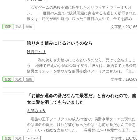
乙女ゲームの悪役令嬢に転生したオリヴィア・ヴァーミリオ
ン。 一度目の人生では破滅回避に奔走するも虚しく断罪された
彼女は、時間が転生時点に戻った二度目の人生で、全てを諦めて
いた。 もう疲れた。どうせ無駄なら、せめて断罪の日まで穏や
文字数：23,166
恋愛
完結
短編
かに眠って過ごしたい──そう願い、積極的に引きこもり傍観を決
め込むオリヴィア。 だが、一周目では冷淡だったはずの婚約
者・セドリック王子が、なぜか彼女に献身的な優しさを見せ、
誇りさえ踏みにじるというのなら
「今度こそ、私が君を守る」と誓うのだ。 運命に抗う気力さえ
秋月アムリ
失った令嬢が、思いがけない波乱に巻き込まれていく。全てを諦
めたはずの人生で、彼女を待ち受ける未来とは──
――私の誇りさえ踏みにじるというのなら、受けて立ちましょ
う 地味で控えめな侯爵令嬢イザラ。彼女は、婚約者である公爵
嫡男エリオットを華やかな伯爵令嬢ベアトリスに奪われ、「真実
の愛」を見つけたという身勝手な理由で一方的に婚約破棄を突き
文字数：19,569
恋愛
完結
短編
つけられる。 ベアトリスからは地味で退屈な女と公然と蔑ま
れ、尊厳を踏みにじられたイザラ。 だが、彼女は涙を見せず、
侯爵家の誇りを守るため不当な破棄を断固として拒否。たった一
『お前が運命の番だなんて最悪だ』と言われたので、魔
人で反撃の証拠集めを開始する。 彼女が助力を求めたのは、社
女に愛を消してもらいました
交界から距離を置き、冷徹と噂される辺境伯アレクシス。彼は、
イザラの持つ鋼のような意志と冷静な知性を見抜き、彼女の非公
志熊みゅう
式な協力者となる。 しかし、そんな彼女を待っていたのは「辺
竜族の王子フェリクスの成人の儀で、侯爵令嬢クロエに現れた
境伯と不貞を働いている」という、さらに悪質な濡れ衣だった―
のは運命の番紋。けれど彼が放ったのは「お前が番だなんて最悪
―
だ」という残酷な言葉だった。 異母妹ばかりを愛する王子、家
族に疎まれる日々に耐えきれなくなったクロエは、半地下に住む
文字数：10,706
恋愛
完結
ｼｮｰﾄｼｮｰﾄ