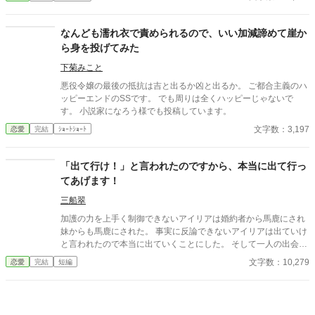
魔女へ願う。「この愛を消してください」と。 恋も嫉妬も失
い、辺境で静かに生き直そうとした彼女のもとに、三年後、王宮
から使者が現れる。異母妹の魅了が暴かれ、王子は今さら真実の
なんども濡れ衣で責められるので、いい加減諦めて崖か
愛を誓うが、クロエの心にはもう何も響かない。愛されなかった
ら身を投げてみた
令嬢と、愛を取り戻したい竜王子。番たちの行く末は――。
下菊みこと
悪役令嬢の最後の抵抗は吉と出るか凶と出るか。 ご都合主義のハ
ッピーエンドのSSです。 でも周りは全くハッピーじゃないで
す。 小説家になろう様でも投稿しています。
文字数：3,197
恋愛
完結
ｼｮｰﾄｼｮｰﾄ
「出て行け！」と言われたのですから、本当に出て行っ
てあげます！
三船翠
加護の力を上手く制御できないアイリアは婚約者から馬鹿にされ
妹からも馬鹿にされた。 事実に反論できないアイリアは出ていけ
と言われたので本当に出ていくことにした。 そして一人の出会い
が彼女の運命を大きく変えることになったのだった…。
文字数：10,279
恋愛
完結
短編