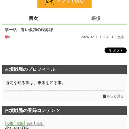
アプリで読む
陽系の果てで、天文学の真理と「永遠の愛」の矛盾に直面する二人が出した答え
とは――。
目次
感想
小説
228,589 位 / 228,589 件
第一話 青い孤独の境界線
恋愛
66,314 位 / 66,314 件
0
2026.02.01 13:04
3,138文字
お気に入り
0
24h.ポイント
0 pt
文字数
3,138
古墳戦艦のプロフィール
更新日時
2026.02.01 13:04
初回公開日時
2026.02.01 13:04
過去を知る事は、未来を知る事。
週間ポイント
0 pt (228,589 位)
もっと見る
月間ポイント
0 pt (228,589 位)
古墳戦艦の登録コンテンツ
年間ポイント
242 pt (121,645 位)
累計ポイント
242 pt (227,851 位)
小説
恋愛
完結
短編
恋しかり戦記