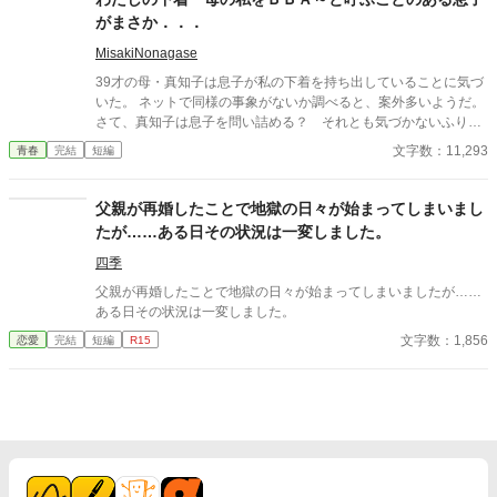
――その色気に触れるたび、翔太の心は揺れていく。 大人の女性
がまさか．．．
と大学生、甘くちょっぴり刺激的な同居生活（？）がはじまる。
MisakiNonagase
39才の母・真知子は息子が私の下着を持ち出していることに気づ
いた。 ネットで同様の事象がないか調べると、案外多いようだ。
さて、真知子は息子を問い詰める？ それとも気づかないふりを
続けてあげるか？ そのほかに外伝も綴りました。
文字数：11,293
青春
完結
短編
父親が再婚したことで地獄の日々が始まってしまいまし
たが……ある日その状況は一変しました。
四季
父親が再婚したことで地獄の日々が始まってしまいましたが……
ある日その状況は一変しました。
文字数：1,856
恋愛
完結
短編
R15