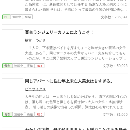
た高尾雄一は、新任教師として赴任する 高潔な人格と鋼のように
鍛えられた肉体 それは、学園にとって最高の生贄の候補に他なら
なかった 至高の筋肉を持つ、精神を削られ意志をなくした青年を
文字数：236,341
BL
連載中
短編
太古の神に捧げるため、“水”、“風”、“土”の信奉者達が暗躍する 意
志をなくし筋肉の操り人形と化した“デク” 消える教師 山奥の男子
校で繰り広げられるダークファンタジー
百合ランジェリーカフェにようこそ！
楠富 つかさ
主人公、下条藍はバイトを探すちょっと胸が大きい普通の女子
大生。ある日、同じサークルの先輩からバイト先を紹介してもら
うのだが、そこは男子禁制のカフェ併設ランジェリーショップ
で！？ ちょっとハレンチなお仕事カフェライフ、始まりま
文字数：59,023
青春
連載中
長編
R15
す！！ ※この物語はフィクションであり実在の人物・団体・法律
とは一切関係ありません。 表紙画像はAIイラストです。下着が生
成できないのでビキニで代用しています。
同じアパートに住む年上未亡人美女は甘すぎる。
ピコサイクス
大学生の翔太は、一人暮らしを始めたばかり。 真下の階に住むの
は、落ち着いた色気と優しさを併せ持つ大人の女性・水無瀬紗
夜。 引っ越しの挨拶で出会った瞬間、翔太は心を奪われてしま
う。 偶然にもアルバイト先のスーパーで再会した彼女は、翔太を
文字数：31,050
青春
連載中
長編
R15
すぐに採用し、温かく仕事を教えてくれる存在だった。 ある日の
仕事帰り、ふたりで過ごす時間が増えていき――そして気づけば
紗夜の部屋でご飯をご馳走になるほど親密に。 優しくて穏やかで
わたしの下着 母の私をＢＢＡ～と呼ぶことのある息子