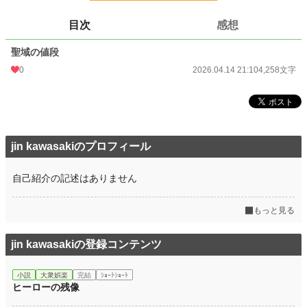
文字数
4,258
目次
感想
更新日時
2026.04.14 21:10
聖域の値段
初回公開日時
2026.04.14 21:10
0
2026.04.14 21:10
4,258文字
初回完結日時
2026.04.14 21:10
週間ポイント
0 pt (228,619 位)
月間ポイント
0 pt (228,619 位)
jin kawasakiのプロフィール
年間ポイント
1,275 pt (78,313 位)
累計ポイント
1,275 pt (186,093 位)
自己紹介の記述はありません
もっと見る
jin kawasakiの登録コンテンツ
小説
大衆娯楽
完結
ｼｮｰﾄｼｮｰﾄ
ヒーローの残像