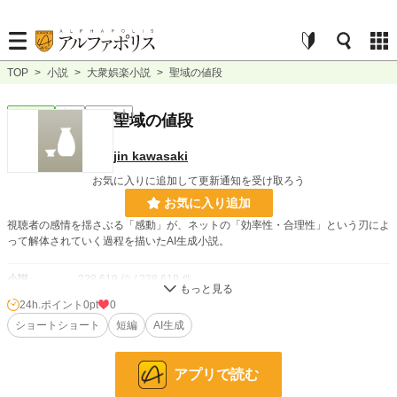
TOP
>
小説
>
大衆娯楽小説
>
聖域の値段
大衆娯楽
完結
ｼｮｰﾄｼｮｰﾄ
聖域の値段
jin kawasaki
お気に入りに追加して更新通知を受け取ろう
お気に入り追加
視聴者の感情を揺さぶる「感動」が、ネットの「効率性・合理性」という刃によ
って解体されていく過程を描いたAI生成小説。
小説
228,619 位 / 228,619 件
24h.ポイント
0pt
0
大衆娯楽
6,071 位 / 6,071 件
ショートショート
短編
AI生成
お気に入り
0
24h.ポイント
0 pt
アプリで読む