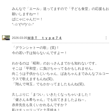
みんなで「エール」送ってますので「子ども食堂」の応援もお
願いしますねー！
ぱにゃにゃんだー！
°˖☆◝(⁰▿⁰)◜☆˖°
ＭＢＴ ｔｙｐｅ７４
︙
2026.03.05
「グランシャトーの歌」(笑)！
今の若い子は知らないんですよー！
わかるのは「昭和」のおっさんまでかも知れないです。
そこは「平和堂」に負けちゃってるかもしれません。
向こうは子供からじいちゃん、ばあちゃんまでみんなフルコー
ラスで歌えますもんね(笑)。
「翔んで埼玉」でもかかってましたもんね(笑)。
久しぶりに「まつい」いきたくなっちゃいました！
「健さん＆希ちゃん」でも出てきましたよね～。
赤井先生も良くいかれるんですか？
私はチューリップと土手焼き！