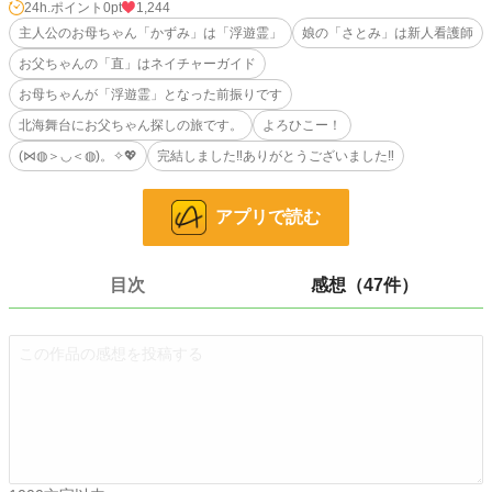
お時間のある方はこの続きの「エピソード１」から「エピソード３」まで公開し
24h.ポイント
0pt
1,244
ますのでそちらも読んでいただけると嬉しいです！
主人公のお母ちゃん「かずみ」は「浮遊霊」
娘の「さとみ」は新人看護師
この作品にいただいた「エール」の投稿インセンティブは「こども食堂」運営の
お父ちゃんの「直」はネイチャーガイド
応援に使わせていただきますので、よろしかったらご協力ください！
では、お母ちゃん（霊】の「かずみ」と娘の「さとみ」、そしてお父ちゃんの
お母ちゃんが「浮遊霊」となった前振りです
「直」と今回のゲストさん達の応援をよろひこー！
北海舞台にお父ちゃん探しの旅です。
よろひこー！
(⋈◍＞◡＜◍)。✧💖
(⋈◍＞◡＜◍)。✧💖
完結しました‼️ありがとうございました‼
小説
228,565 位 / 228,565 件
ホラー
8,495 位 / 8,495 件
アプリで読む
お気に入り
36
目次
感想（47件）
24h.ポイント
0 pt
文字数
88,822
更新日時
2026.03.24 06:00
初回公開日時
2026.02.27 15:12
初回完結日時
2026.03.24 06:38
週間ポイント
42 pt (48,661 位)