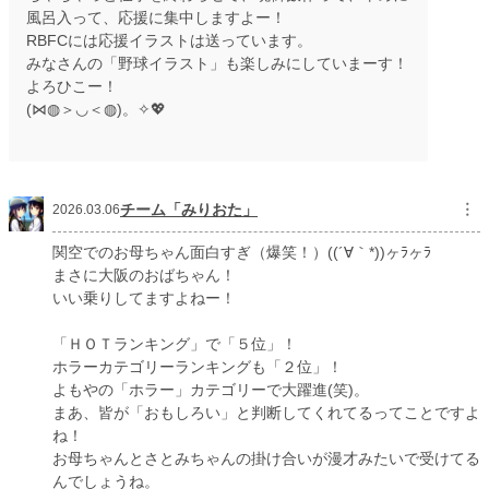
風呂入って、応援に集中しますよー！
RBFCには応援イラストは送っています。
みなさんの「野球イラスト」も楽しみにしていまーす！
よろひこー！
(⋈◍＞◡＜◍)。✧💖
チーム「みりおた」
︙
2026.03.06
関空でのお母ちゃん面白すぎ（爆笑！）((´∀｀*))ヶﾗヶﾗ
まさに大阪のおばちゃん！
いい乗りしてますよねー！
「ＨＯＴランキング」で「５位」！
ホラーカテゴリーランキングも「２位」！
よもやの「ホラー」カテゴリーで大躍進(笑)。
まあ、皆が「おもしろい」と判断してくれてるってことですよ
ね！
お母ちゃんとさとみちゃんの掛け合いが漫才みたいで受けてる
んでしょうね。