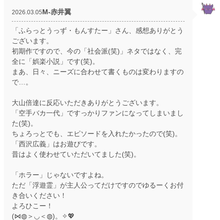
M‐赤井翼
2026.03.05
「ふらっとうっず・もんすたー」さん、感想ありがとう
ございます。
初期作ですので、今の「社会派(笑)」ネタではなく、完
全に「娯楽小説」です(笑)。
まあ、日々、ニーズに合わせて書くものは変わりますの
で…。
大山倍達に反応いただきありがとうございます。
「空手バカ一代」ですっかりファンになってしまいまし
た(笑)。
ちょろっとでも、エピソードを入れたかったので(笑)。
「西沢広義」はお遊びです。
昔はよく使わせていただいてました(笑)。
「ホラー」じゃないですよね。
ただ「浮遊霊」が主人公ってだけですのでゆるーくお付
き合いください！
よろひこー！
(⋈◍＞◡＜◍)。✧💖