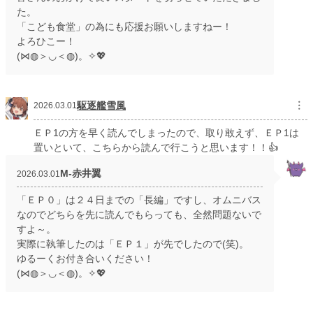
た。
「こども食堂」の為にも応援お願いしますねー！
よろひこー！
(⋈◍＞◡＜◍)。✧💖
駆逐艦雪風
︙
2026.03.01
ＥＰ1の方を早く読んでしまったので、取り敢えず、ＥＰ1は
置いといて、こちらから読んで行こうと思います！！👍
M‐赤井翼
2026.03.01
「ＥＰ０」は２４日までの「長編」ですし、オムニバス
なのでどちらを先に読んでもらっても、全然問題ないで
すよ～。
実際に執筆したのは「ＥＰ１」が先でしたので(笑)。
ゆるーくお付き合いください！
(⋈◍＞◡＜◍)。✧💖