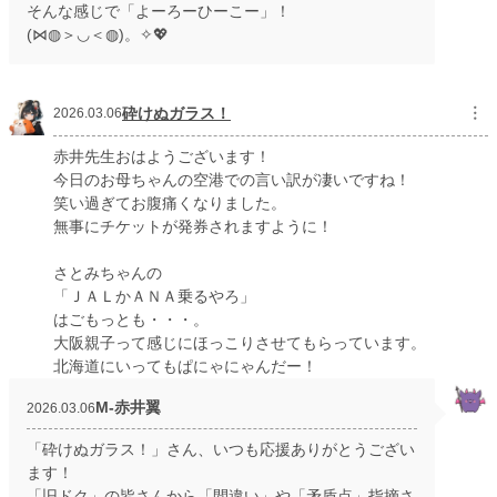
そんな感じで「よーろーひーこー」！
(⋈◍＞◡＜◍)。✧💖
砕けぬガラス！
︙
2026.03.06
赤井先生おはようございます！
今日のお母ちゃんの空港での言い訳が凄いですね！
笑い過ぎてお腹痛くなりました。
無事にチケットが発券されますように！
さとみちゃんの
「ＪＡＬかＡＮＡ乗るやろ」
はごもっとも・・・。
大阪親子って感じにほっこりさせてもらっています。
北海道にいってもぱにゃにゃんだー！
M‐赤井翼
2026.03.06
「砕けぬガラス！」さん、いつも応援ありがとうござい
ます！
「旧ドク」の皆さんから「間違い」や「矛盾点」指摘さ