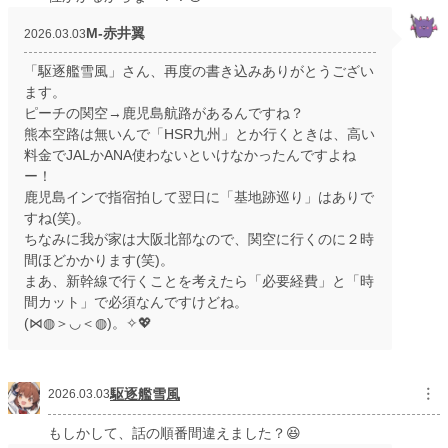
M‐赤井翼
2026.03.03
「駆逐艦雪風」さん、再度の書き込みありがとうござい
ます。
ピーチの関空→鹿児島航路があるんですね？
熊本空路は無いんで「HSR九州」とか行くときは、高い
料金でJALかANA使わないといけなかったんですよね
ー！
鹿児島インで指宿拍して翌日に「基地跡巡り」はありで
すね(笑)。
ちなみに我が家は大阪北部なので、関空に行くのに２時
間ほどかかります(笑)。
まあ、新幹線で行くことを考えたら「必要経費」と「時
間カット」で必須なんですけどね。
(⋈◍＞◡＜◍)。✧💖
駆逐艦雪風
︙
2026.03.03
もしかして、話の順番間違えました？😆