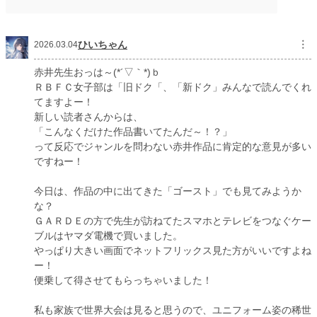
ひいちゃん
︙
2026.03.04
赤井先生おっは～(*´▽｀*)ｂ
ＲＢＦＣ女子部は「旧ドク「、「新ドク」みんなで読んでくれ
てますよー！
新しい読者さんからは、
「こんなくだけた作品書いてたんだ～！？」
って反応でジャンルを問わない赤井作品に肯定的な意見が多い
ですねー！
今日は、作品の中に出てきた「ゴースト」でも見てみようか
な？
ＧＡＲＤＥの方で先生が訪ねてたスマホとテレビをつなぐケー
ブルはヤマダ電機で買いました。
やっぱり大きい画面でネットフリックス見た方がいいですよね
ー！
便乗して得させてもらっちゃいました！
私も家族で世界大会は見ると思うので、ユニフォーム姿の稀世