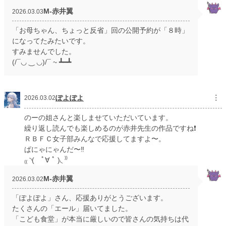
M‐赤井翼
2026.03.03
「お母ちゃん、ちょっと反省」回の公開予約が「８時」
になってたみたいです。
すみませんでした。
(⁠/⁠¯⁠◡⁠ ⁠‿⁠ ⁠◡⁠)⁠/⁠¯⁠ ⁠~⁠ ⁠┻⁠━⁠┻
ぽよぽよ
︙
2026.03.02
のーの姐さんと楽しませていただいています。
繰り返し読んでも楽しめるのが赤井先生の作品ですね❗️
ＲＢＦＣ女子部みんなで応援してますよ〜。
ぱにゃにゃんだ〜‼️
₍⁠₍⁠ ⁠◝⁠(⁠ ﾟ⁠∀⁠ ﾟ⁠ ⁠)⁠◟⁠ ⁠⁾⁠⁾
M‐赤井翼
2026.03.02
「ぽよぽよ」さん、応援ありがとうございます。
たくさんの「エール」届いてました。
「こども食堂」が本当に厳しいので皆さんの気持ちは代