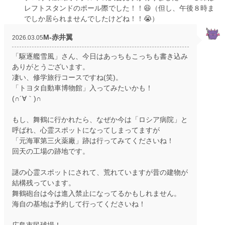
レフトスタンドのポール際でした！！😆（但し、午後８時ま
でしか居られませんでしたけどね！！😭）
M‐赤井翼
2026.03.05
「駆逐艦雪風」さん、今日はあっちもこっちも書き込み
ありがとうございます。
凄い、修学旅行コースですね(笑)。
「トヨタ自動車博物館」入ってみたいかも！
(∩´∀｀)∩
もし、舞鶴に行かれたら、なぜか今は「ロシア病院」と
呼ばれ、心霊スポットになってしまってますが
「元海軍第三火薬廠」跡は行ってみてくださいね！
回天の工場の跡地です。
謎の心霊スポットにされて、荒れていますが昔の建物が
結構残っています。
舞鶴砲台は今は進入禁止になってるかもしれません。
海自の基地は予約して行ってくださいね！