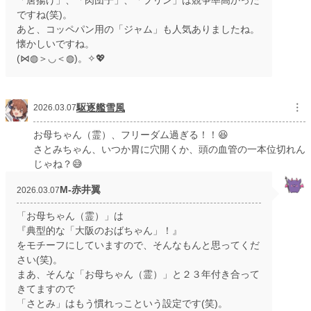
「唐揚げ」、「肉団子」、「プリン」は競争率高かった
ですね(笑)。
あと、コッペパン用の「ジャム」も人気ありましたね。
懐かしいですね。
(⋈◍＞◡＜◍)。✧💖
駆逐艦雪風
︙
2026.03.07
お母ちゃん（霊）、フリーダム過ぎる！！😆
さとみちゃん、いつか胃に穴開くか、頭の血管の一本位切れん
じゃね？😅
M‐赤井翼
2026.03.07
「お母ちゃん（霊）」は
『典型的な「大阪のおばちゃん」！』
をモチーフにしていますので、そんなもんと思ってくだ
さい(笑)。
まあ、そんな「お母ちゃん（霊）」と２３年付き合って
きてますので
「さとみ」はもう慣れっこという設定です(笑)。