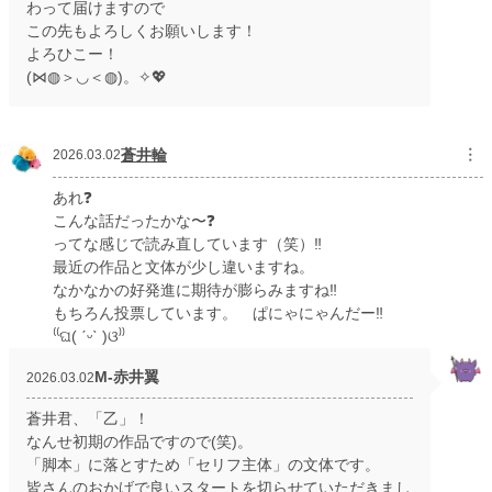
わって届けますので
この先もよろしくお願いします！
よろひこー！
(⋈◍＞◡＜◍)。✧💖
蒼井輪
︙
2026.03.02
あれ❓️
こんな話だったかな〜❓️
ってな感じで読み直しています（笑）‼️
最近の作品と文体が少し違いますね。
なかなかの好発進に期待が膨らみますね‼️
もちろん投票しています。 ぱにゃにゃんだー‼️
⁽⁠⁽⁠ଘ⁠(⁠ ⁠ˊ⁠ᵕ⁠ˋ⁠ ⁠)⁠ଓ⁠⁾⁠⁾
M‐赤井翼
2026.03.02
蒼井君、「乙」！
なんせ初期の作品ですので(笑)。
「脚本」に落とすため「セリフ主体」の文体です。
皆さんのおかげで良いスタートを切らせていただきまし