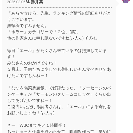
M‐赤井翼
2026.03.06
「あらお☆ひろ」先生、ランキング情報の詳細ありがと
うございます。
無頓着ですみません。
「ホラー」カテゴリーで「２位」(笑)。
他の作家さんに申し訳ないですね(｡-人-｡) ｺﾞﾒﾝﾈ。
毎日「エール」がたくさん来ているのは把握していま
す！
みなさんのおかげですね！
３月末、子供たちに少しでも美味しいもん食べさせてあ
げたいですもんねー！
「なつ＆陽菜悪魔飯」で好評だった、「ソーセージのパ
ンケーキ」か「サーモンのクリームコロッケ」くらい出
してあげたいですねー！
ご協力いただける読者さんは、「エール」による寄付を
お願いしますね！(｡-人-｡)
さー、WBCまであと１時間半！
ちゃちゃっと仕事を終わらせて、晩御飯作って、早めに