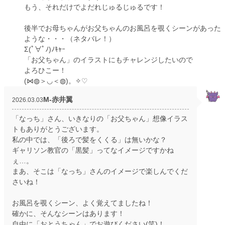
もう、それだけでよだれじゅるじゅるです！
後半でお母ちゃんがお父ちゃんのお風呂を覗くシーンがあった
ような・・・（ネタバレ！）
Σ(ﾟ∀ﾟﾉ)ﾉｷｬｰ
「お父ちゃん」のイラストにもチャレンジしたいので
よろひこー！
(⋈◍＞◡＜◍)。✧♡
M‐赤井翼
2026.03.03
「なっち」さん、いきなりの「お父ちゃん」想像イラス
トもありがとうございます。
私の中では、「後ろで髪をくくる」は無いかな？
ギャリソン教官の「黒髪」ってなイメージですかね
ぇ…。
まあ、そこは「なっち」さんのイメージで楽しんでくだ
さいね！
お風呂を覗くシーン、よく覚えてましたね！
確かに、そんなシーンはあります！
自由に「おとうちゃん」でお遊びください(笑)！