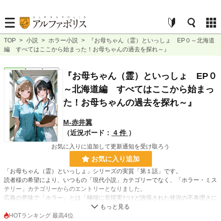
TOP
>
小説
>
ホラー小説
>
『お母ちゃん（霊）といっしょ EP０～北海道
編 すべてはここから始まった！お母ちゃんの過去を探れ～』
ホラー
完結
長編
『お母ちゃん（霊）といっしょ EP０
～北海道編 すべてはここから始まっ
た！お母ちゃんの過去を探れ～』
M‐赤井翼
（近況ボード：
4 件
）
お気に入りに追加して更新通知を受け取ろう
お気に入り追加
「お母ちゃん（霊）といっしょ」シリーズの実質「第１話」です。
読者様の希望により、いつもの「現代小説」カテゴリーでなく、「ホラー・ミス
テリー」カテゴリーからのエントリーとなりました。
広義の意味で「ホラー」とは「極端に非現実だけど誇張された状況の不条理さに
焦点を当てたジャンル」とありますので、お母ちゃんの「かずみ」は浮遊霊キャ
ラクターですので優しく見守ってやってください！
HOTランキング 最高4位