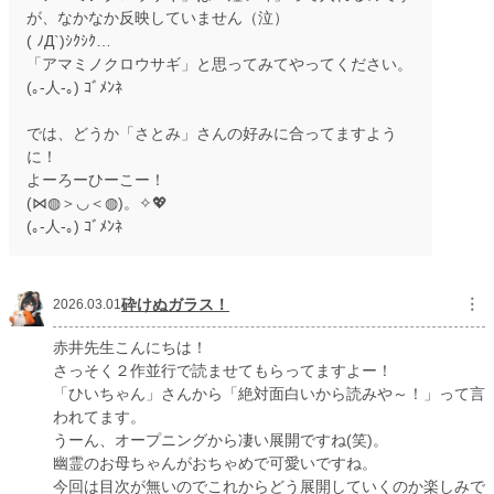
が、なかなか反映していません（泣）
( ﾉД`)ｼｸｼｸ…
「アマミノクロウサギ」と思ってみてやってください。
(｡-人-｡) ｺﾞﾒﾝﾈ
では、どうか「さとみ」さんの好みに合ってますよう
に！
よーろーひーこー！
(⋈◍＞◡＜◍)。✧💖
(｡-人-｡) ｺﾞﾒﾝﾈ
砕けぬガラス！
︙
2026.03.01
赤井先生こんにちは！
さっそく２作並行で読ませてもらってますよー！
「ひいちゃん」さんから「絶対面白いから読みや～！」って言
われてます。
うーん、オープニングから凄い展開ですね(笑)。
幽霊のお母ちゃんがおちゃめで可愛いですね。
今回は目次が無いのでこれからどう展開していくのか楽しみで