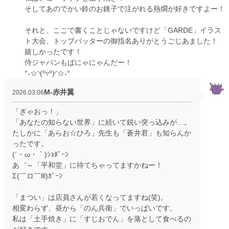
そしてあのでかい鈴のお銚子で注がれる熱燗が好きですよー！
それと、ここで書くことじゃないですけど「GARDE」イラス
ト大会、トップバッターの御指名ありがとうごじあました！
嬉しかったです！
侍ジャパンもぱにゃにゃんだー！
°˖☆◝(⁰▿⁰)◜☆˖°
M‐赤井翼
2026.03.06
「ぎゃおっ！」
「あなたの知らない世界」に続いて鋭い突っ込みが…。
たしかに「あらお☆ひろ」先生も「蒼井君」も知らんか
ったです。
(´・ω・｀)ｼｮﾎﾞｰﾝ
あ゛～「平和堂」に待てちゃってますかねー！
Σ(￣ロ￣lll)ｶﾞｰﾝ
「まつい」は店員さんが若くなってますね(笑)。
相変わらず、昼から「のん兵衛」でいっぱいです。
私は「土手焼き」に「すじおでん」を落として食べるの