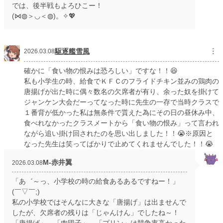
では、後半戦もよろひこー！
(⋈◍＞◡＜◍)。✧💖
駆逐艦雪風
︙
2026.03.08
確かに「食い物の恨みは恐ろしい」ですな！！😆
私も小学生の時、給食でＫＦＣのフライドチキン並みの鶏肉の
唐揚げが出た時に偶々数名の欠席者が有り、余った奴を掛けて
ジャンケン大会だーってなった時に先生の一存で当時クラスで
１番背が低かった私は無条件で貰えた為にその日の昼休み中、
食べれなかったクラスメートから「食い物の恨み」って言われ
ながら追い掛け回されたのを思い出しました！！😭※原因と
なった先生は笑ってばかりで止めてくれませんでした！！😭
M‐赤井翼
2026.03.08
「あ゛～っ、小学校の時の給食あるあるですねー！」
(￣▽￣;)
私の小学校ではそんなに大きな「唐揚げ」は出ませんで
したが、欠席者の残りは「じゃんけん」でしたね～！