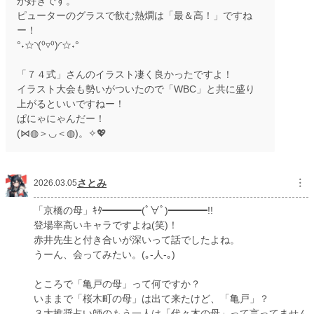
が好きです。
ピューターのグラスで飲む熱燗は「最＆高！」ですね
ー！
°˖☆◝(⁰▿⁰)◜☆˖°
「７４式」さんのイラスト凄く良かったですよ！
イラスト大会も勢いがついたので「WBC」と共に盛り
上がるといいですねー！
ぱにゃにゃんだー！
(⋈◍＞◡＜◍)。✧💖
さとみ
︙
2026.03.05
「京橋の母」ｷﾀ━━━━(ﾟ∀ﾟ)━━━━!!
登場率高いキャラですよね(笑)！
赤井先生と付き合いが深いって話でしたよね。
うーん、会ってみたい。(｡-人-｡)
ところで「亀戸の母」って何ですか？
いままで「桜木町の母」は出て来たけど、「亀戸」？
３大推奨占い師のもう一人は「代々木の母」って言ってません