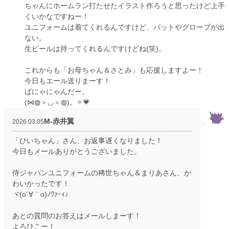
ちゃんにホームラン打たせたイラスト作ろうと思ったけど上手
くいかなですねー！
ユニフォームは着てくれるんですけど、バットやグローブが出
ない。
生ビールは持ってくれるんですけどね(笑)。
これからも「お母ちゃん＆さとみ」も応援しますよー！
今日もエール送りまーす！
ぱにゃにゃんだー。
(⋈◍＞◡＜◍)。✧💗
M‐赤井翼
2026.03.05
「ひいちゃん」さん、お返事遅くなりました！
今日もメールありがとうございました。
侍ジャパンユニフォームの稀世ちゃん＆まりあさん、か
わいかったです！
ヾ(o´∀｀o)ﾉﾜｧｰｨ♪
あとの質問のお答えはメールしまーす！
よろひこー！