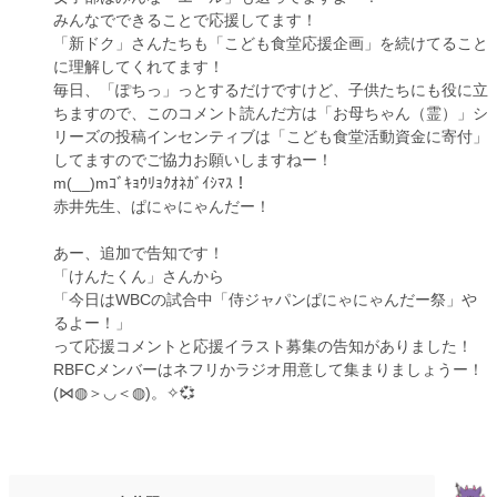
みんなでできることで応援してます！
「新ドク」さんたちも「こども食堂応援企画」を続けてること
に理解してくれてます！
毎日、「ぽちっ」っとするだけですけど、子供たちにも役に立
ちますので、このコメント読んだ方は「お母ちゃん（霊）」シ
リーズの投稿インセンティブは「こども食堂活動資金に寄付」
してますのでご協力お願いしますねー！
m(__)mｺﾞｷｮｳﾘｮｸｵﾈｶﾞｲｼﾏｽ！
赤井先生、ぱにゃにゃんだー！
あー、追加で告知です！
「けんたくん」さんから
「今日はWBCの試合中「侍ジャパンぱにゃにゃんだー祭」や
るよー！」
って応援コメントと応援イラスト募集の告知がありました！
RBFCメンバーはネフリかラジオ用意して集まりましょうー！
(⋈◍＞◡＜◍)。✧💞