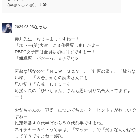
(⋈◍＞◡＜◍)。✧💖
なっち
︙
2026.03.03
赤井先生、おじゃましますねー！
「ホラー(笑)大賞」に３作投票しましたよー！
RBFC女子部は全員参加のはずですよー！
「組織票」がおーっ。ｄ(≧▽≦)ｂ
素敵な話なので「ＮＥＷ Ｓ＆Ｖ」、「社畜の鑑」、「散らな
い桜」、「８恋」からの読者さんにも
思い切り「布教：してまーす！
応援団長の「ひいちゃん」さんも思い切り気合入ってますよ
ー！
お父ちゃんの「容姿」についてちょっと「ヒント」が欲しいで
すねー！
推定年齢４０代半ばから５０代前半ですよね。
ネイチャーガイドって事は、「マッチョ」で「髭」なんかはや
してそうですよねー(笑)。