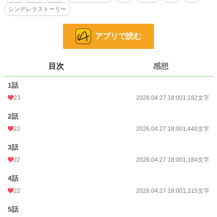
ステムエンジニア。
シンデレラストーリー
「愛さない」「干渉しない」――。
そんな冷めた契約から始まった同居生活だったが、彼はなぜか真由を過保護なま
でに甘やかし始める。
アプリで読む
「ビジネスパートナーへの経費だから」
そう言って渡されたカードは、なんと利用限度額無制限のブラックカード！？
さらに深夜、真由が目撃したのは、眼鏡を外し、冷徹な美貌で世界を動かす「魔
目次
感想
王」の姿だった。
1話
実は、冴えない夫の正体は、時価総額数兆円を誇る世界一のIT企業のCEO。
彼は五年前のある出来事から、真由を独占するために虎視眈々とこの機会を狙っ
23
2026.04.27 18:00
1,182文字
ていたのだ。
2話
小説
19,202 位 / 228,740 件
22
2026.04.27 18:00
1,440文字
恋愛
8,365 位 / 66,361 件
3話
22
2026.04.27 18:00
1,184文字
お気に入り
68
4話
24h.ポイント
35 pt
22
2026.04.27 18:00
1,315文字
文字数
13,859
5話
更新日時
2026.04.30 18:00