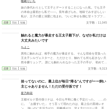
唯崎りいち
妹の身代わりとして王子とデートすることになった私。でも王子
の本命は最初から私で――。長年虐げられ、地味でみすぼらしい
私が、王子の愛と溺愛に包まれ、ついに幸せを掴む甘々ラブファ
ンタジー。妹や家族との誤解、影武者の存在も絡み、ハラハラと
文字数：11,045
恋愛
完結
短編
胸キュンが止まらない物語。
触れると魔力が暴走する王太子殿下が、なぜか私だけは
大丈夫みたいです
ちよこ
異性に触れれば、相手の魔力が暴走する。 そんな宿命を背負った
王太子シルヴェスターと、 ただひとり、触れても何も起きない天
然令嬢リュシア。 誰にも触れられなかった王子の手が、 初めて触
れたやさしさに出会ったとき、 ふたりの物語が始まる。 これは、
文字数：9,313
恋愛
完結
短編
孤独な王子と、おっとり令嬢の、 触れることから始まる恋と癒や
しの物語
拾ってないのに、最上位が毎日“帰る”んですがーー飼い
主じゃありません！ただの受付係です！
星乃和花
王都ギルド受付係リナは、今日も平和に働く予定だった。 ……の
に。 「お腹すいた」 そう言って現れたのは、最上位の英雄レオ
ン。 強いのに生活力ゼロ、距離感ゼロ、甘え方だけは一流。 手当