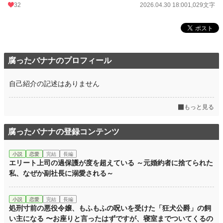
32
2026.04.30 18:00
1,029文字
腐ったバナナのプロフィール
自己紹介の記述はありません
もっと見る
腐ったバナナの登録コンテンツ
小説
恋愛
完結
長編
エリート上司の過保護が度を超えている ～元婚約者に捨てられた
私、なぜか副社長に溺愛される～
小説
恋愛
完結
長編
処刑寸前の悪役令嬢、もふもふの呪いを受けた「狂犬公爵」の飼
い主になる 〜お座りと言ったはずですが、寝室までついてくるの