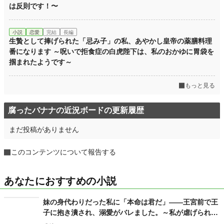
は反則です！〜
小説
恋愛
完結
長編
生贄として捧げられた「忌み子」の私、あやかし皇帝の薬膳料理
番になります ～呪いで拒食症の白虎陛下は、私のおかゆに胃袋を
掴まれたようです～
もっと見る
腐ったバナナの近況ボードの更新履歴
まだ投稿がありません
このコンテンツについて報告する
あなたにおすすめの小説
妹の身代わりだった私に「本命は君だ」――王宮前で王
子に抱き潰され、溺愛がバレました。～私が虐げられる
きっかけになった少年が、私と王子を結び付