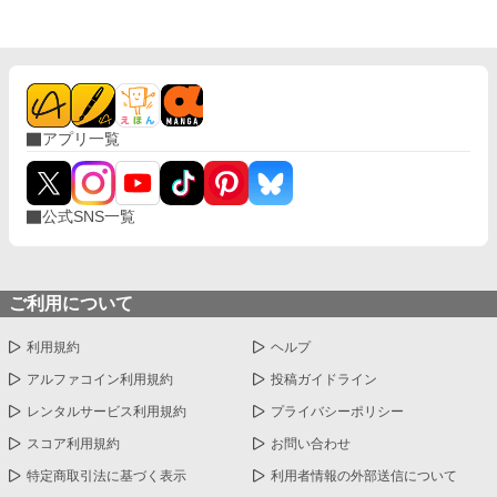
盛大に勘違い。 一方の冷徹公爵様は、そんな彼女にだけ少しずつ
甘さをこぼし始めて……？ これは、 “この家の作法”だと思ってい
たら、 どうやら冷徹公爵様の溺愛だったらしい やさしくて甘い勘
違いラブコメです。 （完結済ー全8話）
アプリ一覧
公式SNS一覧
ご利用について
利用規約
ヘルプ
アルファコイン利用規約
投稿ガイドライン
レンタルサービス利用規約
プライバシーポリシー
スコア利用規約
お問い合わせ
特定商取引法に基づく表示
利用者情報の外部送信について