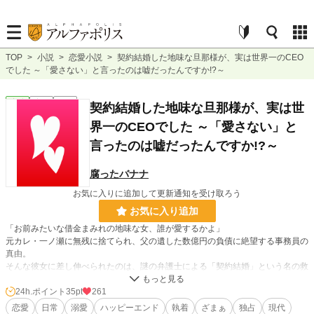
TOP
>
小説
>
恋愛小説
>
契約結婚した地味な旦那様が、実は世界一のCEO
でした ～「愛さない」と言ったのは嘘だったんですか!?～
恋愛
完結
長編
契約結婚した地味な旦那様が、実は世
界一のCEOでした ～「愛さない」と
言ったのは嘘だったんですか!?～
腐ったバナナ
お気に入りに追加して更新通知を受け取ろう
お気に入り追加
「お前みたいな借金まみれの地味な女、誰が愛するかよ」
元カレ・一ノ瀬に無残に捨てられ、父の遺した数億円の負債に絶望する事務員の
真由。
そんな彼女に差し伸べられたのは、謎の弁護士による「契約結婚」という名の救
済だった。
24h.ポイント
35pt
261
紹介された結婚相手・神城湊は、ボサボサ頭に分厚い眼鏡、いかにも冴えないシ
恋愛
日常
溺愛
ハッピーエンド
執着
ざまぁ
独占
現代