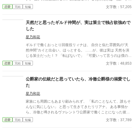
てすれば「危ない」と囲い込み、 看病すれば抱きしめて離さず、
文字数：57,205
恋愛
完結
短編
ついには―― 「君が、俺の帰る場所」 拾ってない。飼ってない。
ただ世話を焼いただけなのに、英雄が毎日“帰ってくる”ようにな
りました。 無自覚世話焼き受付嬢 × 甘えた天然英雄の 距離感バ
天然だと思ったギルド仲間が、実は策士で独占欲強めで
グ甘々ラブコメ、開幕！ ⭐︎完結済ー本編8話＋後日談9話⭐︎
した
星乃和花
ギルドで働くおっとり回復役リィナは、 自分と似た雰囲気の“天
然仲間”カイと出会い、ほっとする。 ……が、彼は実は 天然を演
じる策士だった！？ 「転ばないで」 「可愛いって言うのは僕の役
目」 「固定回復役だから。僕の」 優しいのに過保護。 仲間のは
文字数：48,853
恋愛
完結
短編
ずなのに距離が近い。 しかも噂はいつの間にか——「軍師(彼)が
恋してる説」に。 鈍感で頑張り屋なリィナと、 策を捨てるほど恋
に負けていくカイの、 コメディ強めの甘々ギルド恋愛、開幕！
公爵家の伝統だと思っていたら、冷徹公爵様の溺愛でし
「遅いままでいい――置いていかないから。」 ⭐︎完結済ー本編8話
た
＋後日談7話⭐︎
星乃和花
家族にも周囲にもあまり顧みられず、 「私のことなんて、誰もそ
んなに気にしない」 と思って生きてきたリリアナ。 ある事情か
ら、冷徹と噂されるヴァレントワ公爵家で働くことになった彼女
は、 当主エドガーの細やかな気づかいに驚かされる。 温かいお
文字数：37,789
恋愛
完結
短編
茶、手袋、外出時のエスコート。 好みの食事までさりげなく用意
されて―― けれど自己評価の低いリリアナは、それらすべてを
「これが公爵家の伝統……！」 「さすが名門のお作法……！」 と