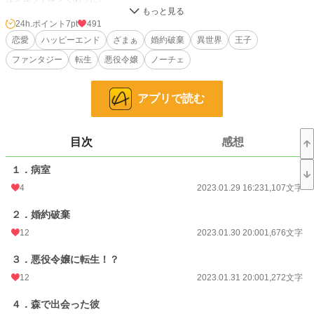
彼との再会を喜ぶシャルロッテだが、「俺は貴様が大嫌いだ」「復讐のために貴
様をこの屋敷へ雇った」と言われ、処女だと信じてもらえないまま強引に抱かれ
24h.ポイント
7pt
491
る。
恋愛
ハッピーエンド
ざまぁ
婚約破棄
異世界
王子
それでもシャルロッテはシュヴァルツが好きで彼に尽くそうとし、明るく健気に
ファンタジー
転生
悪役令嬢
ノーチェ
使用人としての暮らしを楽しむ。自由に歩ける、走れる、誰かのために働ける。
そんな当たり前のことが前世が病人であるシャルロッテには尊い幸せに感じるの
だ。
アプリで読む
シュヴァルツが彼女を恨む理由は……？仮面の下の彼の素顔とは……？
小説
36,325 位 / 228,744 件
目次
感想
恋愛
15,842 位 / 66,363 件
１．病室
お気に入り
177
4
2023.01.29 16:23
1,107文字
24h.ポイント
7 pt
２．婚約破棄
文字数
61,601
12
2023.01.30 20:00
1,676文字
更新日時
2023.02.26 19:00
３．悪役令嬢に転生！？
初回公開日時
2023.01.29 16:23
12
2023.01.31 20:00
1,272文字
初回完結日時
2023.02.26 19:05
４．森で出会った彼