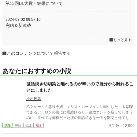
第13回BL大賞・結果について
2024-03-02 09:57:16
完結＆新連載
もっと見る
このコンテンツについて報告する
あなたにおすすめの小説
世話焼き幼馴染と離れるのが辛いので自分から離れるこ
とにしました
小村辰馬
乙女ゲームの悪役令嬢、エリス・カーマインに転生した。 幼馴染
であるアーロンの傍にに居続けると、追放エンドを迎えてしまう
のに、原作では俺様だった彼の世話焼きな一面を開花させてしま
い、居心地の良い彼のそばを離れるのが辛くなってしまう。 なら
文字数：12,906
恋愛
完結
短編
R18
ば彼の代わりに男友達を作ろうと画策するがーー