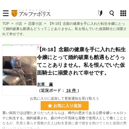
TOP
>
小説
>
恋愛小説
>
【R-18】念願の健康を手に入れた転生令嬢にとっ
て婚約破棄も酷遇もどうってことありません。私を恨んでいた仮面騎士に溺愛さ
れて幸せです。
恋愛
完結
長編
R18
【R-18】念願の健康を手に入れた転生
令嬢にとって婚約破棄も酷遇もどうっ
てことありません。私を恨んでいた仮
面騎士に溺愛されて幸せです。
衣草 薫
（近況ボード：
16 件
）
お気に入りに追加して更新通知を受け取ろう
お気に入り追加
重い病気でほぼ寝たきりだったさららは、稀代の悪女である公爵令嬢シャルロッ
テに転生する。婚約破棄され、森の中の不気味な屋敷で使用人として働くことと
なるが、乳母と暮らす屋敷の主人は転生直後に森で彼女を助けてくれた仮面の男
性シュヴァルツであった。