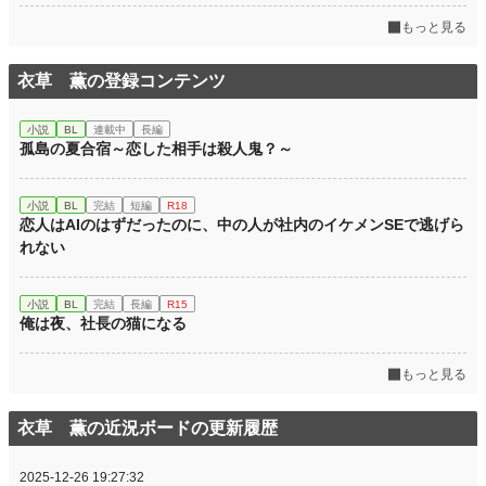
もっと見る
衣草 薫の登録コンテンツ
小説
BL
連載中
長編
孤島の夏合宿～恋した相手は殺人鬼？～
小説
BL
完結
短編
R18
恋人はAIのはずだったのに、中の人が社内のイケメンSEで逃げら
れない
小説
BL
完結
長編
R15
俺は夜、社長の猫になる
もっと見る
衣草 薫の近況ボードの更新履歴
2025-12-26 19:27:32