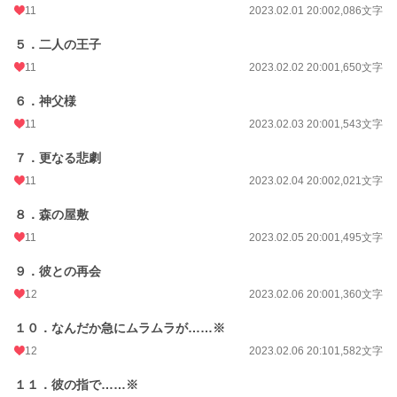
11
2023.02.01 20:00
2,086文字
週間ポイント
112 pt (32,695 位)
５．二人の王子
月間ポイント
308 pt (43,259 位)
11
2023.02.02 20:00
1,650文字
年間ポイント
5,943 pt (42,134 位)
６．神父様
累計ポイント
118,077 pt (27,572 位)
11
2023.02.03 20:00
1,543文字
７．更なる悲劇
11
2023.02.04 20:00
2,021文字
８．森の屋敷
11
2023.02.05 20:00
1,495文字
９．彼との再会
12
2023.02.06 20:00
1,360文字
１０．なんだか急にムラムラが……※
12
2023.02.06 20:10
1,582文字
１１．彼の指で……※