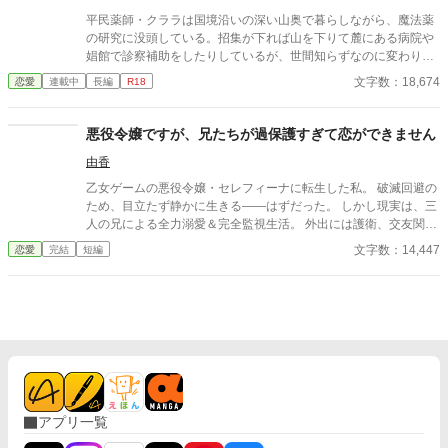
平民薬師・クララは国境沿いの深い山奥で暮らしながら、魔法薬
の研究に没頭している。招集が下れば山を下りて麓にある病院や
娼館で診察補助をしたりしているが、世間知らずなのに変わりは
ない。 ある日、山の中で倒れている男性を発見。彼はなんと騎士
文字数：18,674
恋愛
連載中
長編
R18
団長・レイルドで女嫌いの噂を持つ人物だった。 当然女嫌いの噂
なんて知らないクララは良心に従い彼を助け、治療を施す。 だ
が、レイルドには隠している秘密……性癖があった。 ――君の××
悪役令嬢ですが、兄たちが過保護すぎて恋ができません
××、触らせてもらえないだろうか？
由香
乙女ゲームの悪役令嬢・セレフィーナに転生した私。 破滅回避の
ため、目立たず静かに生きる――はずだった。 しかし現実は、三
人の兄による全力溺愛＆完全監視生活。 外出には護衛、交友関係
は管理制、笑顔すら規制対象！？ さらに兄の親友である最強騎
文字数：14,447
恋愛
完結
短編
士・カインが護衛として加わり、 静かで誠実な優しさに、次第に
心が揺れていく。 「恋をすると破滅する」 そう信じて避けてきた
想いの先で待っていたのは、 断罪も修羅場もない、安心で騒がし
い未来だった――。
アプリ一覧