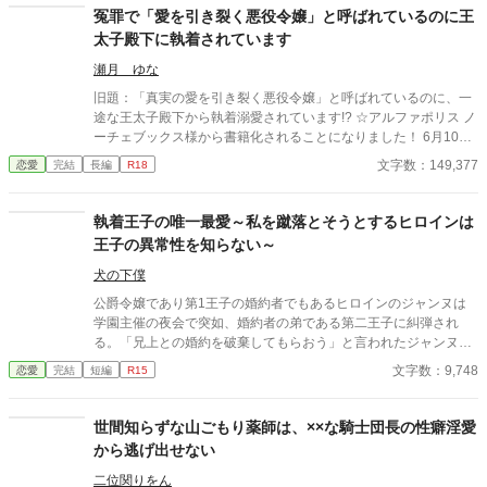
冤罪で「愛を引き裂く悪役令嬢」と呼ばれているのに王
太子殿下に執着されています
瀬月 ゆな
旧題：「真実の愛を引き裂く悪役令嬢」と呼ばれているのに、一
途な王太子殿下から執着溺愛されています!? ☆アルファポリス ノ
ーチェブックス様から書籍化されることになりました！ 6月10日
以降は書籍版の内容に差し替えされ、レンタルでの公開となりま
文字数：149,377
恋愛
完結
長編
R18
す。 その他、詳しくは近況ボードをご覧下さい。 「セレスティア
ナ様が、ミーナ様を階段から突き落とすのを見ておりました
わ！」 王太子アレクシスの婚約者である公爵家令嬢セレスティア
執着王子の唯一最愛～私を蹴落とそうとするヒロインは
ナは、聖女の素質を持つとされる伯爵家令嬢ミーナの出現によ
王子の異常性を知らない～
り、心ない人々から『真実の愛を引き裂く悪役令嬢』と呼ばれて
しまう。 ありもしない嫌疑をかけられ、無力な自分を憂いて身を
犬の下僕
引こうとするが、アレクシスに「絶対に婚約解消などしない」と
公爵令嬢であり第1王子の婚約者でもあるヒロインのジャンヌは
身体を開かれてしまい――！？ ☆タイトルは変更になるかもしれ
学園主催の夜会で突如、婚約者の弟である第二王子に糾弾され
ません ☆3月25日22時更新分にて完結しました
る。「兄上との婚約を破棄してもらおう」と言われたジャンヌは
どうするのか…
文字数：9,748
恋愛
完結
短編
R15
世間知らずな山ごもり薬師は、××な騎士団長の性癖淫愛
から逃げ出せない
二位関りをん