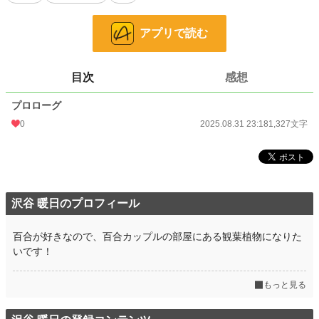
ウマから、その強大すぎる力を解放することを無意識に恐れてもいた。
そんな彼女の完璧な箱庭に、ある日、王宮からの招待状が届く。
アプリで読む
それは、絶対に欠席できない王家の祝祭への強制参加命令だった。
平穏を脅かされ絶望するルミナの元に、まるで嵐のように現れた天真爛漫な平
目次
感想
民の少女リコと、彼女の力を研究対象として観察するクールな天才魔術師令嬢ノ
ア。そして、常に彼女を溺愛し見守る侍女のセラ。
プロローグ
これは、引きこもりたいだけのぐうたら天才少女が、迷惑で、やかましくて、
0
2025.08.31 23:18
1,327文字
だけどかけがえのない友人たちのために、ほんの少しだけ勇気を出す、優しくて
温かい物語。
――本人は、ただ面倒ごとを片付けたいだけなのに、その行いがなぜか世界を
救う方向に転がっていくとも知らずに。
小説
229,024 位 / 229,024 件
沢谷 暖日のプロフィール
ファンタジー
53,357 位 / 53,357 件
百合が好きなので、百合カップルの部屋にある観葉植物になりた
お気に入り
1
いです！
24h.ポイント
0 pt
もっと見る
文字数
1,327