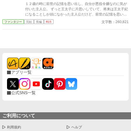
１２歳の時に前世の記憶を思い出し、自分が悪役令嬢なのに気が
付いた主人公。 ずっと王太子に片思いしていて、将来は王太子妃
になることしか頭になかった主人公だけど、前世の記憶を思い出
したことで、王太子の何が良かったのか疑問に思うようになる
文字数：260,821
ファンタジー
完結
長編
R15
色々としがらみがある王太子妃になるより、このまま公爵家の娘
として暮らす方が幸せだと気が付く
アプリ一覧
公式SNS一覧
ご利用について
利用規約
ヘルプ