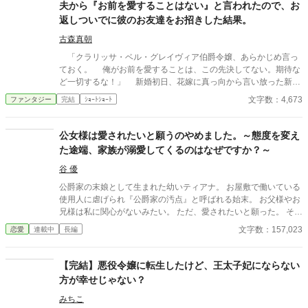
えたことはありましたか？ これは、 誰にも評価されなかった兵站
夫から『お前を愛することはない』と言われたので、お
官（へいたんかん）が、 隣国の辺境伯にだけ価値を見抜かれ、 人
返しついでに彼のお友達をお招きした結果。
生を取り戻す物語。 今更「戻ってきてくれ」と泣きつかれても、
私は隣国の最高機密ですので――！
古森真朝
「クラリッサ・ベル・グレイヴィア伯爵令嬢、あらかじめ言っ
ておく。 俺がお前を愛することは、この先決してない。期待な
ど一切するな！」 新婚初日、花嫁に真っ向から言い放った新郎
アドルフ。それに対して、クラリッサが返したのは―― ※ぬるい
文字数：4,673
ファンタジー
完結
ｼｮｰﾄｼｮｰﾄ
ですがホラー要素があります。苦手な方はご注意ください。
公女様は愛されたいと願うのやめました。～態度を変え
た途端、家族が溺愛してくるのはなぜですか？～
谷 優
公爵家の末娘として生まれた幼いティアナ。 お屋敷で働いている
使用人に虐げられ『公爵家の汚点』と呼ばれる始末。 お父様やお
兄様は私に関心がないみたい。 ただ、愛されたいと願った。 そん
な中、夢の中の本を読むと自分の正体が明らかに。 ◆恋愛要素は
文字数：157,023
恋愛
連載中
長編
前半はありませんが、後半になるにつれて発展していきますので
ご了承ください。
【完結】悪役令嬢に転生したけど、王太子妃にならない
方が幸せじゃない？
みちこ