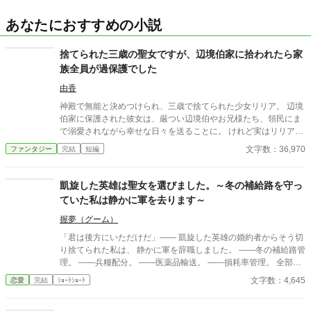
あなたにおすすめの小説
捨てられた三歳の聖女ですが、辺境伯家に拾われたら家
族全員が過保護でした
由香
神殿で無能と決めつけられ、三歳で捨てられた少女リリア。 辺境
伯家に保護された彼女は、厳つい辺境伯やお兄様たち、領民にま
で溺愛されながら幸せな日々を送ることに。 けれど実はリリア
は、数百年に一人現れる伝説級の聖女だった。 これは捨てられた
文字数：36,970
ファンタジー
完結
短編
幼女聖女が、たくさんの愛に包まれながら成長していく物語。
凱旋した英雄は聖女を選びました。～冬の補給路を守っ
ていた私は静かに軍を去ります～
握夢（グーム）
「君は後方にいただけだ」―― 凱旋した英雄の婚約者からそう切
り捨てられた私は、 静かに軍を辞職しました。 ――冬の補給路管
理。 ――兵糧配分。 ――医薬品輸送。 ――損耗率管理。 全部、
私の仕事だったのですが。 三週間後、 王国軍は補給崩壊。 「な
文字数：4,645
恋愛
完結
ｼｮｰﾄｼｮｰﾄ
ぜ食糧が届かない！」 「なぜ兵が飢える！」 ……逆にお聞きしま
すが、 今まで“なぜか全部上手く回っていた”理由を、 一度でも考