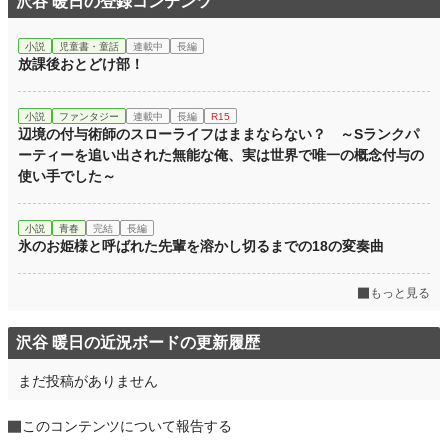
沢谷 暖日の登録コンテンツ
更新日時
2025.08.31 23:18
初回公開日時
2025.08.31 23:18
小説
児童書・童話
連載中
長編
放課後おとどけ部！
週間ポイント
7 pt (77,350 位)
月間ポイント
21 pt (99,131 位)
小説
ファンタジー
連載中
長編
R15
辺境の付与術師のスローライフはままならない？ ～Sランクパ
年間ポイント
1,027 pt (84,087 位)
ーティーを追い出された無能な俺、実は世界で唯一の概念付与の
使い手でした～
累計ポイント
1,027 pt (195,645 位)
小説
青春
完結
長編
氷のお姫様と呼ばれた先輩を溶かし切るまでの18の変奏曲
もっと見る
沢谷 暖日の近況ボードの更新履歴
まだ投稿がありません
このコンテンツについて報告する