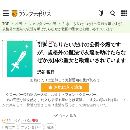
TOP
>
小説
>
ファンタジー小説
>
引きこもりたいだけの公爵令嬢ですが、
規格外の魔法で友達を助けたらなぜか救国の聖女と勘違いされています
ファンタジー
連載中
長編
R15
引きこもりたいだけの公爵令嬢です
が、規格外の魔法で友達を助けたらな
ぜか救国の聖女と勘違いされています
沢谷 暖日
お気に入りに追加して更新通知を受け取ろう
お気に入り追加
クローバー公爵家の一人娘、ルミナ・フォン・クローバー。
その完璧な淑女然とした立ち居振る舞いとは裏腹に、彼女の頭の中は常に「い
かに楽をして、快適な引きこもり生活を送るか」で満ち溢れていた。
生まれつき規格外の魔力量と、神に愛されたとしか思えない魔法の才能を持つ
彼女だが、その力の使い道は、紅茶の味を自分好みに変えたり、ベッドから動か
24h.ポイント
0pt
0
ずに本を取ったりと、もっぱら自らのぐうたら生活を彩るためだけ。過去のトラ
異世界
ファンタジー
魔法