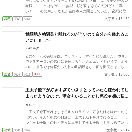
推しに似ているという理由で政略結婚した相手は、冷酷と噂の公
爵様。 ――のはずが。 （無理、顔が良すぎるんだけど！？尊
い！！） 心の声が、なぜか全部本人に聞こえていた。 必死に取り
繕うも時すでに遅し。 暴走する脳内実況を止めるたび、旦那様は
文字数：16,468
恋愛
完結
短編
なぜか――キスしてくる。 「黙らせるのにちょうどいい」 いや全
然よくないです！！むしろ悪化してます！！ 無表情公爵様 × 心の
声だだ漏れ令嬢 甘くて騒がしい新婚生活、開幕。
世話焼き幼馴染と離れるのが辛いので自分から離れるこ
とにしました
小村辰馬
乙女ゲームの悪役令嬢、エリス・カーマインに転生した。 幼馴染
であるアーロンの傍にに居続けると、追放エンドを迎えてしまう
のに、原作では俺様だった彼の世話焼きな一面を開花させてしま
い、居心地の良い彼のそばを離れるのが辛くなってしまう。 なら
文字数：12,906
恋愛
完結
短編
R18
ば彼の代わりに男友達を作ろうと画策するがーー
王太子殿下が好きすぎてつきまとっていたら嫌われてし
まったようなので、聖女もいることだし悪役令嬢の私は
退散することにしました。
みゅー
王太子殿下が好きすぎるキャロライン。好きだけど嫌われたく
はない。そんな彼女の日課は、王太子殿下を見つめること。 い
つも王太子殿下の行く先々に出没して王太子殿下を見つめていた
が、ついにそんな生活が終わるときが来る。 聖女が現れたの
文字数：9,312
恋愛
完結
短編