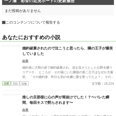
一ノ瀬 彩音の近況ボードの更新履歴
まだ投稿がありません
このコンテンツについて報告する
あなたにおすすめの小説
婚約破棄されたので泣こうと思ったら、隣の王子が爆笑
していました
由香
婚約者に大勢の前で婚約破棄され、涙を流そうとした公爵令嬢リ
リアーナ。 ところが、その場にいた隣国の第二王子はなぜか大爆
笑。 「その婚約者、昨日も別の令嬢に愛を誓ってたよ？」 その一
言から、元婚約者の嘘は次々と暴かれ、自滅の連続！ 泣くはずだ
文字数：16,224
恋愛
完結
短編
った婚約破棄は、笑いと溺愛にあふれた人生逆転劇の幕開けだっ
た。
推しの旦那様に心の声が筒抜けでした！？〜バレた瞬
間、毎回キスで黙らされます〜
由香