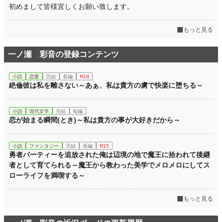
初めまして皆様宜しくお願い致します。
もっと見る
一ノ瀬 彩音の登録コンテンツ
小説
恋愛
完結
長編
R18
絶倫彼は私を離さない～あぁ、私は貴方の虜で快楽に堕ちる～
小説
現代文学
完結
短編
恋が始まる瞬間(とき)～私は貴方の事が大好きだから～
小説
ファンタジー
完結
長編
R15
勇者パーティーを追放された俺は辺境の地で魔王に拾われて後継
者として育てられる～魔王から教わった美学でメロメロにしてス
ローライフを満喫する～
もっと見る