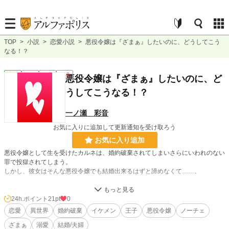
TOP
>
小説
>
恋愛小説
>
悪役令嬢は『ざまぁ』したいのに、どうしてこう
なる！？
恋愛
完結
長編
R18
悪役令嬢は『ざまぁ』したいのに、ど
うしてこうなる！？
一ノ瀬 彩音
お気に入りに追加して更新通知を受け取ろう
お気に入り追加
悪役令嬢として生を受けたカルネは、婚約破棄されてしまいさらにいわれのない
罪で投獄されてしまう。
しかし、彼女はそんな悪役令嬢でも結婚出来るはずと諦めなくて……。
※この物語はフィクションです。
24h.ポイント
21pt
0
R18作品ですので性描写などが苦手なお方や未成年のお方はご遠慮下さい。
恋愛
異世界
婚約破棄
イケメン
王子
悪役令嬢
ノーチェ
ざまぁ
溺愛
結婚/夫婦