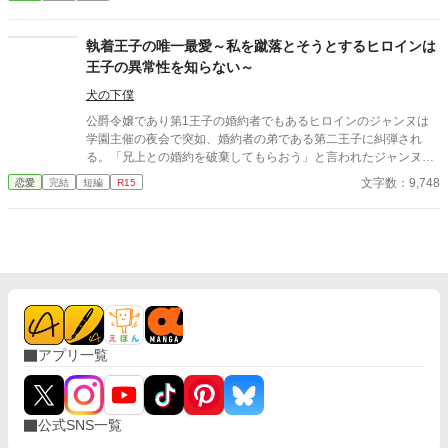
だ。そして、さらにショックなことに、自分が乙女ゲームの世界
に転生していてそこで悪役令嬢だったことを思い出す。 王太子
殿下に嫌われたくはないキャロラインは、王太子殿下の前から姿
執着王子の唯一最愛～私を蹴落とそうとするヒロインは
を消すことにした。そんなお話です。 ちょっと切ないお話で
王子の異常性を知らない～
す。
犬の下僕
公爵令嬢であり第1王子の婚約者でもあるヒロインのジャンヌは
学園主催の夜会で突如、婚約者の弟である第二王子に糾弾され
る。「兄上との婚約を破棄してもらおう」と言われたジャンヌは
どうするのか…
文字数：9,748
恋愛
完結
短編
R15
アプリ一覧
公式SNS一覧