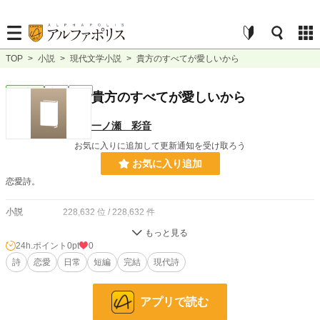
TOP
>
小説
>
現代文学小説
>
貴方のすべてが愛しいから
現代文学
完結
短編
貴方のすべてが愛しいから
一ノ瀬 彩音
お気に入りに追加して更新通知を受け取ろう
お気に入り追加
恋愛詩。
小説
228,632 位 / 228,632 件
現代文学
9,612 位 / 9,612 件
24h.ポイント
0pt
0
お気に入り
詩
恋愛
2
日常
短編
完結
現代詩
24h.ポイント
0 pt
アプリで読む
文字数
6,930