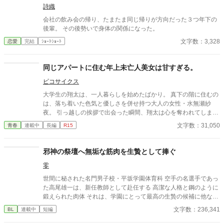
詩織
会社の飲み会の帰り、たまたま同じ帰りが方向だった３つ年下の
後輩。 その後勢いで身体の関係になった。
文字数：3,328
恋愛
完結
ｼｮｰﾄｼｮｰﾄ
同じアパートに住む年上未亡人美女は甘すぎる。
ピコサイクス
大学生の翔太は、一人暮らしを始めたばかり。 真下の階に住むの
は、落ち着いた色気と優しさを併せ持つ大人の女性・水無瀬紗
夜。 引っ越しの挨拶で出会った瞬間、翔太は心を奪われてしま
う。 偶然にもアルバイト先のスーパーで再会した彼女は、翔太を
文字数：31,050
青春
連載中
長編
R15
すぐに採用し、温かく仕事を教えてくれる存在だった。 ある日の
仕事帰り、ふたりで過ごす時間が増えていき――そして気づけば
紗夜の部屋でご飯をご馳走になるほど親密に。 優しくて穏やかで
邪神の祭壇へ無垢な筋肉を生贄として捧ぐ
――その色気に触れるたび、翔太の心は揺れていく。 大人の女性
零
と大学生、甘くちょっぴり刺激的な同居生活（？）がはじまる。
世間に秘された名門男子校・平坂学園体育科 空手の名選手であっ
た高尾雄一は、新任教師として赴任する 高潔な人格と鋼のように
鍛えられた肉体 それは、学園にとって最高の生贄の候補に他なら
なかった 至高の筋肉を持つ、精神を削られ意志をなくした青年を
文字数：236,341
BL
連載中
短編
太古の神に捧げるため、“水”、“風”、“土”の信奉者達が暗躍する 意
志をなくし筋肉の操り人形と化した“デク” 消える教師 山奥の男子