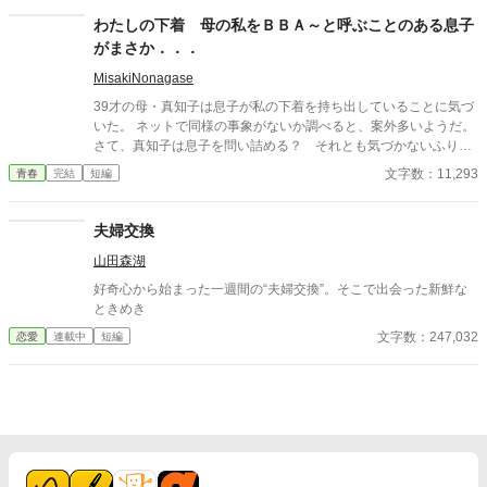
校で繰り広げられるダークファンタジー
わたしの下着 母の私をＢＢＡ～と呼ぶことのある息子
がまさか．．．
MisakiNonagase
39才の母・真知子は息子が私の下着を持ち出していることに気づ
いた。 ネットで同様の事象がないか調べると、案外多いようだ。
さて、真知子は息子を問い詰める？ それとも気づかないふりを
続けてあげるか？ そのほかに外伝も綴りました。
文字数：11,293
青春
完結
短編
夫婦交換
山田森湖
好奇心から始まった一週間の“夫婦交換”。そこで出会った新鮮な
ときめき
文字数：247,032
恋愛
連載中
短編