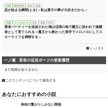
小説
現代文学
完結
短編
恋が始まる瞬間(とき)～私は貴方の事が大好きだから～
小説
ファンタジー
完結
長編
R15
勇者パーティーを追放された俺は辺境の地で魔王に拾われて後継
者として育てられる～魔王から教わった美学でメロメロにしてス
ローライフを満喫する～
もっと見る
一ノ瀬 彩音の近況ボードの更新履歴
まだ投稿がありません
このコンテンツについて報告する
あなたにおすすめの小説
身体の繋がりしかない関係