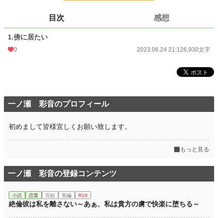
更新日時
2023.06.24 21:12
目次
感想
初回公開日時
2023.06.24 21:12
1.傍に居たい
初回完結日時
2023.06.24 21:12
0
2023.06.24 21:12
6,930文字
週間ポイント
0 pt (228,632 位)
月間ポイント
49 pt (80,865 位)
年間ポイント
981 pt (84,977 位)
一ノ瀬 彩音のプロフィール
累計ポイント
26,059 pt (62,556 位)
初めまして皆様宜しくお願い致します。
もっと見る
一ノ瀬 彩音の登録コンテンツ
小説
恋愛
完結
長編
R18
絶倫彼は私を離さない～あぁ、私は貴方の虜で快楽に堕ちる～