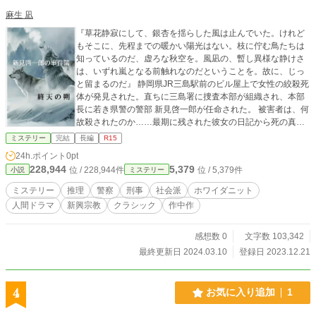
麻生 凪
『草花静寂にして、銀杏を揺らした風は止んでいた。けれど
もそこに、先程までの暖かい陽光はない。枝に佇む鳥たちは
知っているのだ、虚ろな秋空を。風凪の、暫し異様な静けさ
は、いずれ嵐となる前触れなのだということを。故に、じっ
と留まるのだ』 静岡県JR三島駅前のビル屋上で女性の絞殺死
体が発見された。直ちに三島署に捜査本部が組織され、本部
長に若き県警の警部 新見啓一郎が任命された。 被害者は、何
故殺されたのか……最期に残された彼女の日記から死の真相
が明らかになって行く。そこには、惻隠の情が読みとれた。
ミステリー
完結
長編
R15
「警察官の正義とは何か、それは被害者の無念を晴らすこと
24h.ポイント
0pt
だ」 新見の脳内を、自身の言葉が駆け巡る…… 『真由理』と
228,944
5,379
位 / 228,944件
位 / 5,379件
小説
ミステリー
の静かな対話の中で、新見啓一郎の推理が始まった。 新見啓
一郎を中心に、登場人物それぞれの個性と、情景描写、心情
ミステリー
推理
警察
刑事
社会派
ホワイダニット
描写を大切にしたヒューマンドラマ、ホワイダニットミステ
人間ドラマ
新興宗教
クラシック
作中作
リーを描いています。 描写の中に、伏線を多数張り巡らせて
おります。10万文字小説ですが、一気に読めると思います。
麻生 真由理…… 文学部出身で、市立図書館の受付をしながら
感想数 0
文字数 103,342
小説家を志していた彼女の洞察と聡明さに、憧れ以上の感情
最終更新日 2024.03.10
登録日 2023.12.21
を抱いていた。新見の思考回路には『真由理の部屋』が存在
し、彼女の思念と照らし合わせることで、事件の[不条理な闇]
ともいえる刹那を、平明に捉えることが出来るようになる。
4
お気に入り追加
1