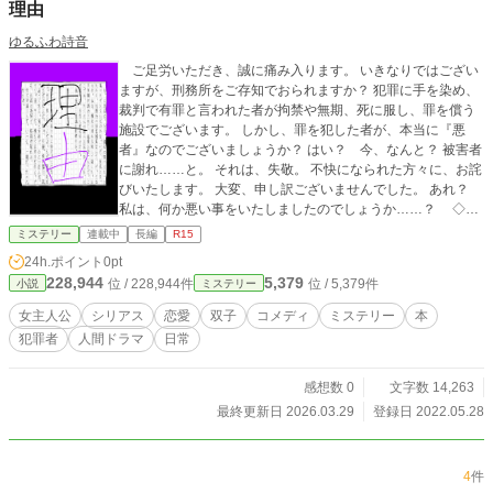
理由
ゆるふわ詩音
ご足労いただき、誠に痛み入ります。 いきなりではござい
ますが、刑務所をご存知でおられますか？ 犯罪に手を染め、
裁判で有罪と言われた者が拘禁や無期、死に服し、罪を償う
施設でございます。 しかし、罪を犯した者が、本当に『悪
者』なのでございましょうか？ はい？ 今、なんと？ 被害者
に謝れ……と。 それは、失敬。 不快になられた方々に、お詫
びいたします。 大変、申し訳ございませんでした。 あれ？
私は、何か悪い事をいたしましたのでしょうか……？ ◇◇
◇ 気を取り直して、本題へ。 刑務所図書館を知っておられ
ミステリー
連載中
長編
R15
る方は、いらっしゃいますか？ 現時点では、海外に一つ、
24h.ポイント
0pt
あるそうでございます。 では、ご案内いたします。 未来に
228,944
5,379
位 / 228,944件
位 / 5,379件
小説
ミステリー
出来る日本唯一の刑務所図書館へ。
女主人公
シリアス
恋愛
双子
コメディ
ミステリー
本
犯罪者
人間ドラマ
日常
感想数 0
文字数 14,263
最終更新日 2026.03.29
登録日 2022.05.28
4
件