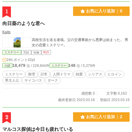
1
お気に入り追加
0
向日葵のような君へ
Kaito
高校生活を送る達哉。父の交通事故から悪夢は始まった。 男
女の恋愛ミステリー。
ミステリー
完結
短編
R15
24h.ポイント
42pt
18,479
148
位 / 228,944件
位 / 5,379件
小説
ミステリー
ミステリー
推理
日常
人間ドラマ
純愛
シリアス
ヒロイン
男主人公
サイコパス
ダーク
感想数 0
文字数 6,162
最終更新日 2023.03.16
登録日 2023.03.16
2
お気に入り追加
2
マルコス探偵は今日も疲れている