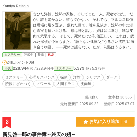
Kamiya Reishin
古びた洋館、沈黙の家族、そしてまた一人、死者が出た。 だ
が、誰も驚かない。誰も泣かない。 それでも、マルコス探偵
は現場に足を運ぶ。 疲れた目で、嘘を見抜き、沈黙の中に潜
む真実を拾い上げる。 母は神と話し、娘は音に逃げ、甥は皮
肉で武装する。 そして、死体だけが礼儀正しい。 これは、疲
れた探偵が今日もまた、 “語らない死体”と“うるさい沈黙”に向
き合う物語。 ――死体は語らない。だが、沈黙はうるさい。
ミステリー
連載中
長編
R15
24h.ポイント
0pt
228,944
5,379
位 / 228,944件
位 / 5,379件
小説
ミステリー
ミステリー
心理サスペンス
探偵
洋館
シリアス
ダーク
読後にざわつく
ノワール
人間ドラマ
皮肉屋
感想数 0
文字数 36,366
最終更新日 2025.09.22
登録日 2025.07.07
3
お気に入り追加
6
新見啓一郎の事件簿～終天の朔～