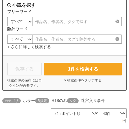
小説を探す
フリーワード
除外ワード
+ さらに詳しく検索する
保存する
1
件を検索する
検索条件の保存には
ロ
× 検索条件をクリアする
グイン
が必要です。
ホラー
R18のみ
迷宮入り事件
カテゴリ
R指定
タグ
1
件