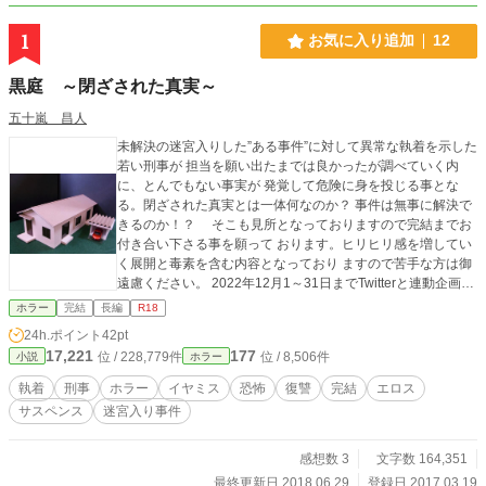
1
お気に入り追加
12
黒庭 ～閉ざされた真実～
五十嵐 昌人
未解決の迷宮入りした”ある事件”に対して異常な執着を示した
若い刑事が 担当を願い出たまでは良かったが調べていく内
に、とんでもない事実が 発覚して危険に身を投じる事とな
る。閉ざされた真実とは一体何なのか？ 事件は無事に解決で
きるのか！？ そこも見所となっておりますので完結までお
付き合い下さる事を願って おります。ヒリヒリ感を増してい
く展開と毒素を含む内容となっており ますので苦手な方は御
遠慮ください。 2022年12月1～31日までTwitterと連動企画し
ます！ 詳しくは近況ボードにて確認下さい。 皆様、今年も
ホラー
完結
長編
R18
後１ヶ月と少しですが宜しくお願いします！ お気に入り登録
24h.ポイント
42pt
＆感想（短くてもＯＫです）も、お待ちしております♪ ＊毎
17,221
177
位 / 228,779件
位 / 8,506件
小説
ホラー
年（節目）、読み返してみると好きなキャラが変わったり、
感じ方 や受け取り方も違ってくる内容となっております。
執着
刑事
ホラー
イヤミス
恐怖
復讐
完結
エロス
サスペンス
迷宮入り事件
感想数 3
文字数 164,351
最終更新日 2018.06.29
登録日 2017.03.19