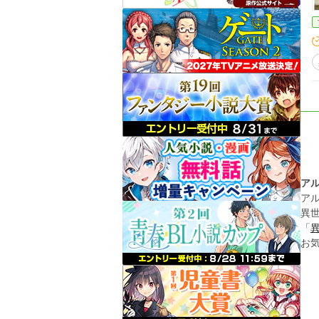
ア
ア
異
「
お