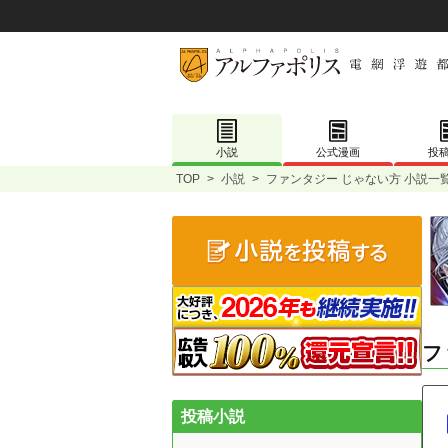
小説
公式漫画
投
TOP
>
小説
>
ファンタジー じゃない方 小説一
フ
投稿小説