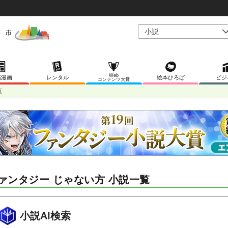
Web
稿漫画
レンタル
絵本ひろば
ビジ
コンテンツ大賞
覧
ァンタジー じゃない方 小説一覧
小説AI検索