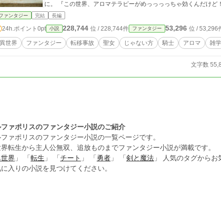
に。 『この世界、アロマテラピーがめっっっっちゃ効くんだけど！？！』 趣味で極めた一芸は、異世界での活路を
切り開けるのか。ついでに何かと手を貸してくれつつ、そこそこ
ファンタジー
完結
長編
るノルベルトの想いは伝わるのか。その背景で渦巻く、王宮を巻
228,744
53,296
24h.ポイント
0pt
位 / 228,744件
位 / 53,296
小説
ファンタジー
異世界
ファンタジー
転移事故
聖女
じゃない方
騎士
アロマ
雑
文字数 55,
ルファポリスのファンタジー小説のご紹介
ルファポリスのファンタジー小説の一覧ページです。
世界転生から主人公無双、追放ものまでファンタジー小説が満載です。
異世界
」 「
転生
」 「
チート
」 「
勇者
」 「
剣と魔法
」 人気のタグから
気に入りの小説を見つけてください。