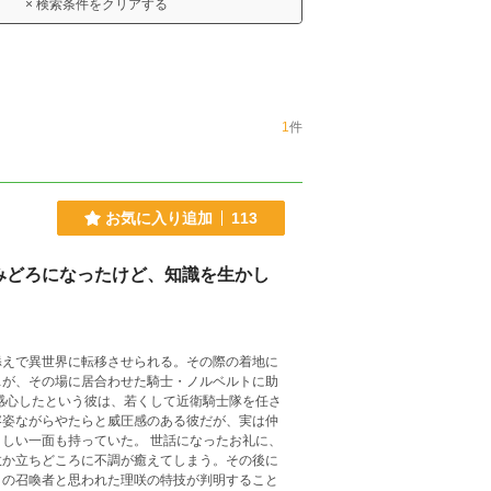
× 検索条件をクリアする
1
件
お気に入り追加
113
みどろになったけど、知識を生かし
添えで異世界に転移させられる。その際の着地に
…が、その場に居合わせた騎士・ノルベルトに助
容姿ながらやたらと威圧感のある彼だが、実は仲
ていた。 世話になったお礼に、
故か立ちどころに不調が癒えてしまう。その後に
』の召喚者と思われた理咲の特技が判明すること