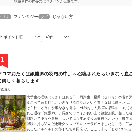
検索条件の保存には
ログイン
が必要です。
ファンタジー
じゃない方
テゴリ
タグ
1
アロマおたくは銀鷹卿の羽根の中。～召喚されたらいきなり血
て楽しく暮らします！
古森真朝
大学生の理咲（りさ）はある日、同期生・星蘭（せいら）の巻き
ミスって頭を打ち、いきなり流血沙汰という散々な目に遭った…
けられ、どうにか事なきを得る。 怪我をした理咲の行動にいたく感心したという彼は、若くして近衛騎士隊を任さ
れる通称『銀鷹卿』。長身でガタイが良い上に銀髪蒼眼、整った
間想いで少々不器用、ついでに万年肩凝り頭痛持ちという、微笑ましい一面も持っ
理咲の持ち込んだ趣味グッズでアロマテラピーをしたところ、何
試したノルベルトの部下たちも同様で、ここに来て『じゃない方