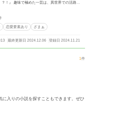
付き合いの長い知人たちもびっくりの溺愛を見せ
き込んだ陰謀の行方は？
件
学
恋愛要素あり
ざまぁ
813
最終更新日 2024.12.06
登録日 2024.11.21
1
件
お気に入りの小説を探すこともできます。ぜひ