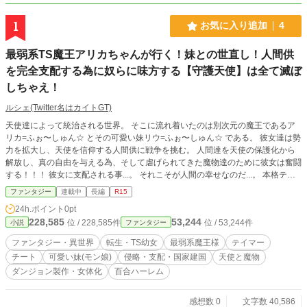
1
お気に入り追加
4
最弱系TS魔王アリカちゃんが行く！妹との世直し！人間供
を完全支配する為に奴らに味方する【守護天使】は全て滅ぼ
しちゃえ！
ルシェ(Twitter名はカイトGT)
天使達によって統治される世界。 そこに流れ着いたのは別次元の魔王であるア
リカ=ふぉ〜しゅん☆ とその可愛い妹リウ=ふぉ〜しゅん☆ である。 彼女達は勢
力を拡大し、天使を信仰する人間供に戦争を挑む。 人間達を天使の保護化から
解放し、真の自由を与える為、そして虐げられてきた魔物達のために彼女は奮闘
する！！！ 彼女に支配される事...。 それこそが人間の幸せなのだ...。 本格テイ
マーファンタジーここに開幕！！！ (はいっ！ ここに書いてある事に嘘があり
ファンタジー
連載中
長編
R15
ます！ じゃあ中身を見て確認しよう！！！)
24h.ポイント
0pt
228,585
53,244
位 / 228,585件
位 / 53,244件
小説
ファンタジー
ファンタジー・異世界
転生・TS幼女
最弱系魔王様
テイマー
チート
可愛い妹(モン娘)
侵略・支配・国家建国
天使と魔物
ダンジョン製作・女体化
百合ハーレム
感想数 0
文字数 40,586