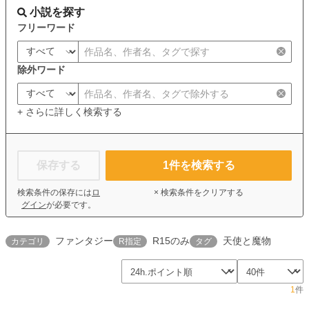
小説を探す
フリーワード
除外ワード
+ さらに詳しく検索する
保存する
1
件を検索する
検索条件の保存には
ロ
× 検索条件をクリアする
グイン
が必要です。
ファンタジー
R15のみ
天使と魔物
カテゴリ
R指定
タグ
1
件