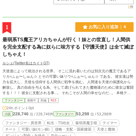
1
件
1
お気に入り追加
4
最弱系TS魔王アリカちゃんが行く！妹との世直し！人間供
を完全支配する為に奴らに味方する【守護天使】は全て滅ぼ
しちゃえ！
ルシェ(Twitter名はカイトGT)
天使達によって統治される世界。 そこに流れ着いたのは別次元の魔王であるア
リカ=ふぉ〜しゅん☆ とその可愛い妹リウ=ふぉ〜しゅん☆ である。 彼女達は勢
力を拡大し、天使を信仰する人間供に戦争を挑む。 人間達を天使の保護化から
解放し、真の自由を与える為、そして虐げられてきた魔物達のために彼女は奮闘
する！！！ 彼女に支配される事...。 それこそが人間の幸せなのだ...。 本格テイ
マーファンタジーここに開幕！！！ (はいっ！ ここに書いてある事に嘘があり
ファンタジー
連載中
長編
R15
ます！ じゃあ中身を見て確認しよう！！！)
24h.ポイント
0pt
228,746
53,298
位 / 228,746件
位 / 53,298件
小説
ファンタジー
ファンタジー・異世界
転生・TS幼女
最弱系魔王様
テイマー
チート
可愛い妹(モン娘)
侵略・支配・国家建国
天使と魔物
ダンジョン製作・女体化
百合ハーレム