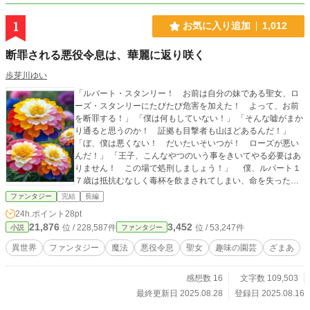
1
お気に入り追加
1,012
断罪される悪役令息は、華麗に返り咲く
歩芽川ゆい
「ルパート・スタンリー！ お前は自分の妹である聖女、ロ
ーズ・スタンリーにたびたび危害を加えた！ よって、お前
を断罪する！」 「僕は何もしていない！」 「そんな嘘がまか
り通ると思うのか！ 証拠も目撃者も山ほどあるんだ！」
「ぼ、僕は悪くない！ だいたいそいつが！ ローズが悪い
んだ！」 「王子、こんなやつのいう事をきいてやる必要はあ
りません！ この場で処刑しましょう！」 僕、ルパート１
７歳は抵抗むなしく毒杯を飲まされてしまい、命を失った。
そこで目が覚めた。僕は現在９歳。今のは一体なんなの
ファンタジー
完結
長編
か。もしかして僕の未来？ 冗談じゃない、何とか回避しな
24h.ポイント
28pt
ければ！！ 悪役令息ルパートが断罪を避けるためにとった
21,876
3,452
位 / 228,587件
位 / 53,247件
小説
ファンタジー
手段とは。彼は断罪をさけられるのか。
異世界
ファンタジー
魔法
悪役令息
聖女
趣味の園芸
ざまあ
感想数 16
文字数 109,503
最終更新日 2025.08.28
登録日 2025.08.16