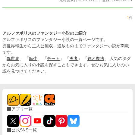
越したことはないけど。それより気になるリジェンの鱗。 鱗
を取り戻したい？ 今更取り戻してどうするの？ 悩みながら
も、リジェンの意見に乗る、アルフレア。 しかし。どうやら
1
件
彼は、火竜だった前世のアルフレアを殺した冒険者が前世だ
ったみたいで。その上、この国の王子だったみたいで。 同じ
運命は辿りたくない！ 前世の因縁なんて無かったことにし
アルファポリスのファンタジー小説のご紹介
たい！ けれど、鱗も彼も気になって。 前世が火竜だったアル
アルファポリスのファンタジー小説の一覧ページです。
フレアと、かつて彼女を殺した冒険者だったリジェンの、
異世界転生から主人公無双、追放ものまでファンタジー小説が満載
「現世こそ、違うルートを模索します！」物語。
です。
「
異世界
」 「
転生
」 「
チート
」 「
勇者
」 「
剣と魔法
」 人気のタグ
からお気に入りの小説を探すこともできます。ぜひお気に入りの小
説を見つけてください。
アプリ一覧
公式SNS一覧