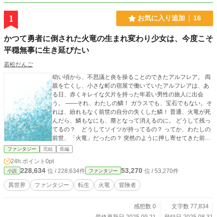
1
お気に入り追加
16
かつて勇者に倒された火竜の生まれ変わり少女は、今度こそ
平穏無事に生き延びたい
若松だんご
幼い頃から、不思議と炎を操ることのできたアルフレア。 両
親を亡くし、小さな町の宿屋で働いていたアルフレアは、あ
る日、赤くキレイな欠片を持った年若い男性の旅人に出会
う。 ――それ、わたしの鱗！ ガラスでも、宝石でもない。そ
れは、紛れもなく前世の自分の失くした鱗！ 普通、火竜が死
んだら、鱗もなにも、塵となって消えるのに。 どうして残っ
てるの？ どうしてソイツが持ってるの？ ってか、わたしの
前世、「火竜」だったの？ 突然のように押し寄せてきた前世
の記憶。 洞窟の奥で、ヒッソリと暮らしていたのに。なにも
ファンタジー
完結
長編
していないのに「討伐」にやってきた人間。長きに渡った死
24h.ポイント
0pt
闘の末、倒れたアルフレアは首を斬られて死んだ。 そして生
228,634
53,270
位 / 228,634件
位 / 53,270件
小説
ファンタジー
まれ変わった今。火竜はおろか、魔獣も魔法も残っていない
世界。そんなものは、古老の話すおとぎ話。 鱗を、「お守
異世界
ファンタジー
転生
火竜
冒険者
り」と言って持っていた青年、リジェン。彼は、炎を生み出
せるけど、制御できないアルフレアに、王都に来ないかと誘
感想数 0
文字数 77,834
う。王都には、まだ魔法を研究している機関があり、そこで
なら、炎を操る術を学べるという。 炎のことは制御できるに
最終更新日 2025.09.21
登録日 2025.08.31