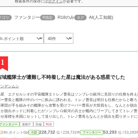
検索条件の保存には
ログイン
が必要です。
ファンタジー
R18のみ
AI(人工知能)
テゴリ
R指定
タグ
1
宙域艦隊士が遭難し不時着した星は魔法がある惑星でした
デンデンムシ
惑星 エクセルシオの宇宙艦隊士トレノ曹長はソンブレロ銀河に見回りの任務を終え
バー曹長と艦隊の中のバーに飲みに誘われる。トレノ曹長は明日も任務だからと断ろ
の軍団が手を組みその艦隊から攻撃を受けフーバー曹長が大怪我をし、なんとか脱出
とか脱出ポッドに到着したがソンブレロ銀河の兵士が艦内にワープしてきてトレノ曹
乗せ座標を本国にセットして送り出した。トレノ曹長もなんとか脱出を図りポッドに
受け座標がめちゃくちゃになりトレノ曹長の苦労虚しくポッドは発進して気を失った
ファンタジー
連載中
長編
R18
オではおとぎ話やホログラムアニメなどで良く見る魔法という手から炎や雷を出す人
228,732
53,293
24h.ポイント
0pt
位 / 228,732件
位 / 53,293
小説
ファンタジー