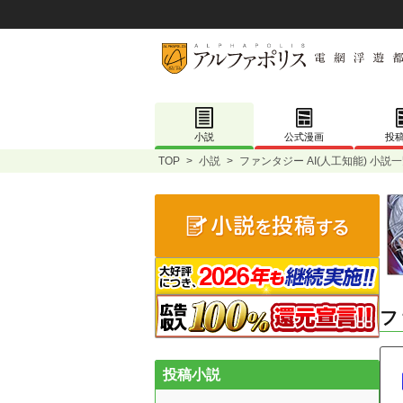
小説
公式漫画
投
TOP
>
小説
>
ファンタジー AI(人工知能) 小説
フ
投稿小説