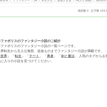
異世界
ファンタジー
神
男主人公
追放ざまぁ
AI(人工知能)
第6回
感想数 0
文字数 164,
ルファポリスのファンタジー小説のご紹介
ルファポリスのファンタジー小説の一覧ページです。
世界転生から主人公無双、追放ものまでファンタジー小説が満載です。
異世界
」 「
転生
」 「
チート
」 「
勇者
」 「
剣と魔法
」 人気のタグから
気に入りの小説を見つけてください。