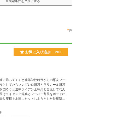
× 検索条件をクリアする
2
件
お気に入り追加
202
艦に帰ってくると艦隊学校時代からの悪友フー
うとしてたらソンブレロ銀河とラリカール銀河
を図ろうと途中ライアン上等兵と合流してなん
長はライアン上等兵とフーバー曹長をポッドに
乗り座標を本国にセットしようとした時爆撃を
。 そして脱出ポッドが着陸した星はエクセルシ
間や精霊やドラゴンが住んでいる惑星だった。
件