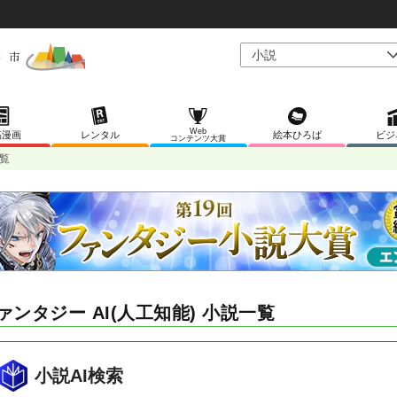
Web
稿漫画
レンタル
絵本ひろば
ビジ
コンテンツ大賞
一覧
ァンタジー AI(人工知能) 小説一覧
小説AI検索