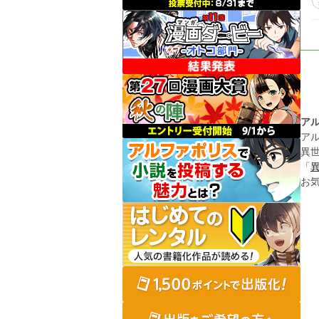
ア
ア
異
「
お