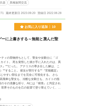
兵器
異種族間交流
271
最終更新日 2023.09.20
登録日 2022.06.28
お気に入り追加
10
ゲーに上書きする～無能と蔑んだ聖
ーティの荷物持ちとして、聖女や女騎士に「ゴ
カイト。 死を覚悟した彼が手に入れたのは、異
ス』**だった。 アナリスの導き出した解は、こ
**すること。 彼女が実行する**『官能鑑定』
じやすい部位までを完全に可視化する。 さら
ど高飛車な聖女も、冷酷な女騎士も、カイトの指
前のその清廉な祈り、AIには『発情』と判定され
、世界そのものを己の欲望で塗り替えていく、前
件