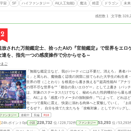
宇宙
SF
ハイファンタジー
AI(人工知能)
魔法
精霊
ドラゴン
未来
感想数 1
文字数 328,
2
追放された万能鑑定士、拾ったAIの『官能鑑定』で世界をエロ
女達を、指先一つの感度操作で分からせる～
やまご
「無能な鑑定士など、我がパーティには不要だ。消えろ」 勇者パ
ミ」と罵られ、魔物蠢く辺境の洞窟に捨てられた大学生の転生者・
世界の理（ことわり）を根底から書き換える**超高性能AI『アナリ
の理不尽な世界を**「都合の良いエロゲー」として上書き（パッチ）
は、対象のステータスだけでなく、秘められた性的嗜好から最も感
に、AIによる「感度パラメータの強制操作」**によって、どれほ
先一つで羞恥に震え、快楽に溺れる肉体へと変貌していく。 「お
てるぜ？」 自分を捨てた女たちを「攻略対象」としてデバッグし
代未聞の**『官能×再構築』**ファンタジー、開幕。
ファンタジー
連載中
長編
R18
228,732
53,293
24h.ポイント
0pt
位 / 228,732件
位 / 53,293
小説
ファンタジー