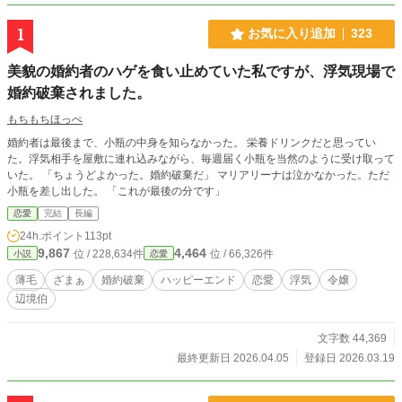
1
お気に入り追加
323
美貌の婚約者のハゲを食い止めていた私ですが、浮気現場で
婚約破棄されました。
もちもちほっぺ
婚約者は最後まで、小瓶の中身を知らなかった。 栄養ドリンクだと思ってい
た。浮気相手を屋敷に連れ込みながら、毎週届く小瓶を当然のように受け取って
いた。 「ちょうどよかった。婚約破棄だ」 マリアリーナは泣かなかった。ただ
小瓶を差し出した。 「これが最後の分です」
恋愛
完結
長編
24h.ポイント
113pt
9,867
4,464
位 / 228,634件
位 / 66,326件
小説
恋愛
薄毛
ざまぁ
婚約破棄
ハッピーエンド
恋愛
浮気
令嬢
辺境伯
文字数 44,369
最終更新日 2026.04.05
登録日 2026.03.19