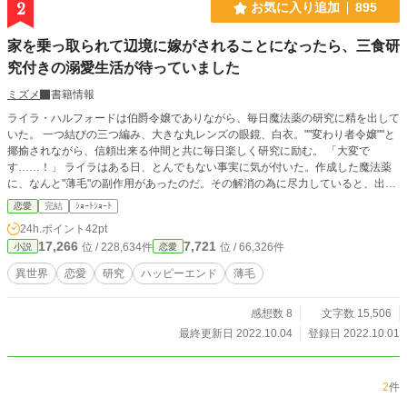
2
お気に入り追加
895
家を乗っ取られて辺境に嫁がされることになったら、三食研
究付きの溺愛生活が待っていました
ミズメ
書籍情報
ライラ・ハルフォードは伯爵令嬢でありながら、毎日魔法薬の研究に精を出して
いた。 一つ結びの三つ編み、大きな丸レンズの眼鏡、白衣。""変わり者令嬢""と
揶揄されながら、信頼出来る仲間と共に毎日楽しく研究に励む。 「大変で
す……！」 ライラはある日、とんでもない事実に気が付いた。作成した魔法薬
に、なんと"薄毛"の副作用があったのだ。その解消の為に尽力していると、出席
させられた夜会で、伯爵家を乗っ取った叔父からふたまわりも歳上の辺境伯の後
恋愛
完結
ｼｮｰﾄｼｮｰﾄ
妻となる婚約が整ったことを告げられる。 手詰まりかと思えたそれは、ライラ
24h.ポイント
42pt
にとって幸せへと続く道だった。 ◎さくっと終わる短編です（10話程度） ◎薄
17,266
7,721
位 / 228,634件
位 / 66,326件
小説
恋愛
毛の話題が出てきます。苦手な方(？)はお気をつけて…！
異世界
恋愛
研究
ハッピーエンド
薄毛
感想数 8
文字数 15,506
最終更新日 2022.10.04
登録日 2022.10.01
2
件