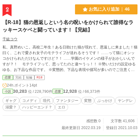
2
お気に入り追加
46
【R-18】猫の恩返しという名の呪いをかけられて誰得なラ
ッキースケベと闘っています！【完結】
千紘コウ
私、真野めいこ。高校二年生！ある日助けた猫が現れて、恩返しに来ました！猫
曰く、これで愛され女子のモテライフが送れるそうです！ ……って猫にオシッ
コかけられただけなんですけど？！ ……学園のイケメンの様子がおかしいんで
すが？！ モテライフって、思ってたのと違〜うっ！！ ※勢いだけの設定ゆる
ゆる、お下品な作品です。 ※変態的、下品な表現や描写が多いのでご注意くだ
さい。 ※R18★マークつけていますが、ついてなくても変態描写が入っている
恋愛
完結
短編
R18
事がありますのであしからず。 ※ムーンライトノベルズ様にも掲載していま
24h.ポイント
14pt
す。 ◆2022.3.19 番外編《完結》ー後編ー 更新
30,283
12,928
位 / 228,790件
位 / 66,373件
小説
恋愛
ギャグ
コメディ
現代
ファンタジー
変態
ぶっかけ
ヤンデレ
溺愛？
ハッピーエンド？
エロ
感想数 0
文字数 41,606
最終更新日 2022.03.19
登録日 2021.10.03