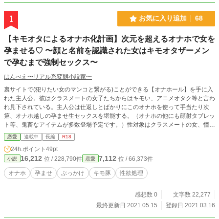
1
お気に入り追加
68
【キモオタによるオナホ化計画】次元を超えるオナホで女を
孕ませる♡ 〜顔と名前を認識された女はキモオタザーメン
で孕むまで強制セックス〜
はんべえ〜リアル系変態小説家〜
裏サイトで(犯りたい女のマンコと繋がる)ことができる【オナホール】を手に入
れた主人公。彼はクラスメートの女子たちからはキモい、アニメオタク等と言わ
れ見下されている。主人公は仕返しとばかりにこのオナホを使って手当たり次
第、オナホ越しの孕ませ生セックスを堪能する。（オナホの他にも顔射タブレッ
ト等、鬼畜なアイテムが多数登場予定です。）性対象はクラスメートの女、憧れ
の先輩、有名なアイドルなど様々だ。このオナホは犯したい女の本名と顔をハッ
恋愛
連載中
長編
R18
キリ認識できれば使用可能だ。主人公はモテないキモオタの遺伝子を次々とクラ
24h.ポイント
49pt
スメートや美少女たちに注ぎ込み、世界一の孕ませチンポを目指す。＊ノーマル
16,212
7,112
位 / 228,790件
位 / 66,373件
小説
恋愛
なプレイ、イチャラブなセックスなどは少なめ。自分の変態異常性癖を満たすこ
としか考えられない主人公です。
オナホ
孕ませ
ぶっかけ
キモ豚
性欲処理
感想数 0
文字数 22,277
最終更新日 2021.05.15
登録日 2021.03.16