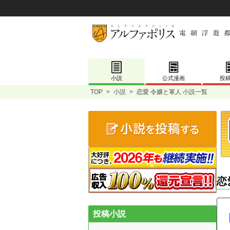
小説
公式漫画
投
TOP
>
小説
>
恋愛 令嬢と軍人 小説一覧
恋
投稿小説