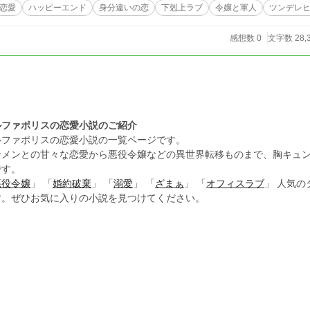
恋愛
ハッピーエンド
身分違いの恋
下剋上ラブ
令嬢と軍人
ツンデレ
感想数 0
文字数 28,
ルファポリスの恋愛小説のご紹介
ルファポリスの恋愛小説の一覧ページです。
ケメンとの甘々な恋愛から悪役令嬢などの異世界転移ものまで、胸キュ
です。
悪役令嬢
」 「
婚約破棄
」 「
溺愛
」 「
ざまぁ
」 「
オフィスラブ
」 人気
す。ぜひお気に入りの小説を見つけてください。