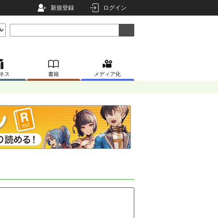
新規登録
ログイン
ネス
書籍
メディア化