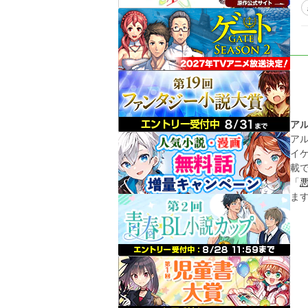
ア
ア
イ
載
「
ま