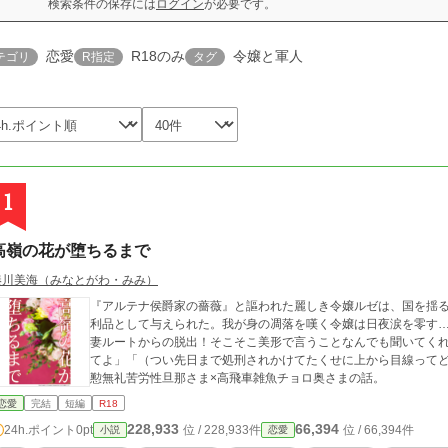
検索条件の保存には
ログイン
が必要です。
恋愛
R18のみ
令嬢と軍人
テゴリ
R指定
タグ
1
高嶺の花が堕ちるまで
湊川美海（みなとがわ・みみ）
『アルテナ侯爵家の薔薇』と謳われた麗しき令嬢ルゼは、国を揺
利品として与えられた。我が身の凋落を嘆く令嬢は日夜涙を零す
妻ルートからの脱出！そこそこ美形で言うことなんでも聞いてく
てよ」「（つい先日まで処刑されかけてたくせに上から目線って
懃無礼苦労性旦那さま×高飛車雑魚チョロ奥さまの話。
恋愛
完結
短編
R18
228,933
66,394
24h.ポイント
0pt
位 / 228,933件
位 / 66,394件
小説
恋愛