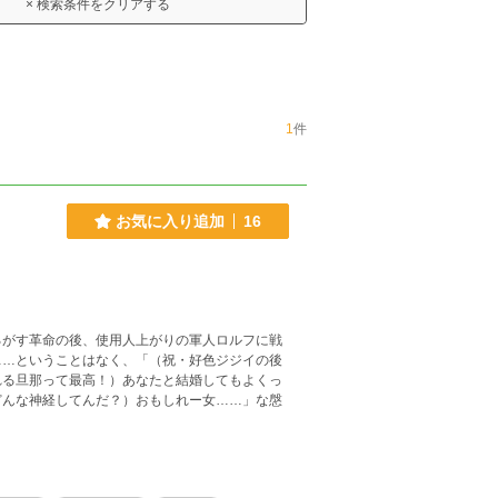
× 検索条件をクリアする
1
件
お気に入り追加
16
るがす革命の後、使用人上がりの軍人ロルフに戦
……ということはなく、「（祝・好色ジジイの後
れる旦那って最高！）あなたと結婚してもよくっ
どんな神経してんだ？）おもしれー女……」な慇