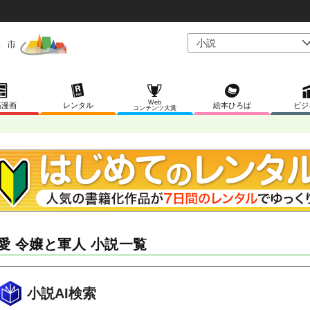
Web
稿漫画
レンタル
絵本ひろば
ビジ
コンテンツ大賞
愛 令嬢と軍人 小説一覧
小説AI検索