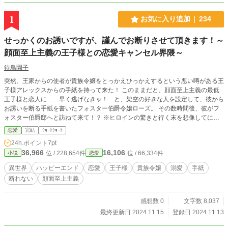
1
お気に入り追加
234
せっかくのお誘いですが、謹んでお断りさせて頂きます！～
顔面至上主義の王子様との恋愛キャンセル界隈～
待鳥園子
突然、王家からの使者が貴族令嬢をとっかえひっかえするという悪い噂がある王
子様アレックスからの手紙を持って来た！ このままだと、顔面至上主義の最低
王子様と恋人に……早く逃げなきゃ！ と、架空の好きな人を設定して、彼から
お誘いを断る手紙を書いたフォスター伯爵令嬢ローズ。 その数時間後、彼がフ
ォスター伯爵邸へと訪ねて来て！？ ※ヒロインの驚きと行く末を想像してにや
にやするだけの短編です。
恋愛
完結
ｼｮｰﾄｼｮｰﾄ
24h.ポイント
7pt
36,966
16,106
位 / 228,654件
位 / 66,334件
小説
恋愛
異世界
ハッピーエンド
恋愛
王子様
貴族令嬢
溺愛
手紙
断れない
顔面至上主義
感想数 0
文字数 8,037
最終更新日 2024.11.15
登録日 2024.11.13