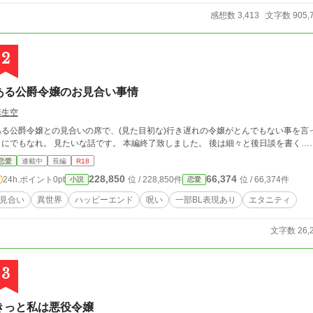
感想数 3,413
文字数 905,
2
ある公爵令嬢のお見合い事情
麻生空
る公爵令嬢との見合いの席で、(見た目初な)行き遅れの令嬢がとんでもない事を言って来た。 見合いの席からのベッド
うにでもなれ。 見たいな話です。 本編終了致しました。 後は細々と後日談
恋愛
連載中
長編
R18
228,850
66,374
24h.ポイント
0pt
位 / 228,850件
位 / 66,374件
小説
恋愛
見合い
異世界
ハッピーエンド
呪い
一部BL表現あり
エタニティ
文字数 26,
3
きっと私は悪役令嬢