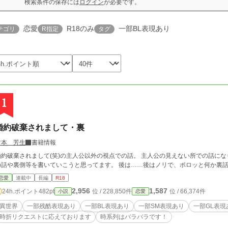
検索条件の保存には
ログイン
が必要です。
恋愛
R18のみ
一部BL表現あり
テゴリ
R指定
タグ
1
婚約破棄されまして・裏
竹本 芳生
書籍情報
約破棄されまして(笑)の主人公以外の視点での話。 主人公の見えない所での話になりますよ。多分。 基本
の話や裏側等を書いていこうと思ってます。 後は……後はノリで、
恋愛
連載中
長編
R18
2,956
1,587
24h.ポイント
482pt
位 / 228,850件
位 / 66,374件
小説
恋愛
異世界
一部残酷表現あり
一部BL表現あり
一部SM表現あり
一部GL表現
時折リクエストに応えております
時系列はバラバラです！