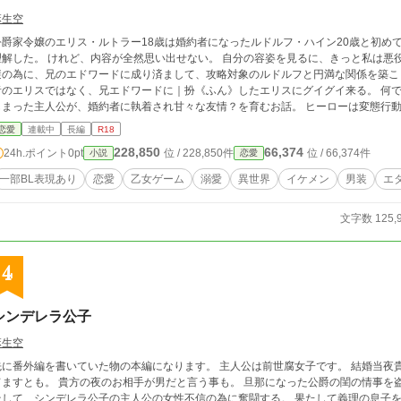
麻生空
公爵家令嬢のエリス・ルトラー18歳は婚約者になったルドルフ・ハイン20歳と初め
、内容が全然思い出せない。 自分の容姿を見るに、きっと私は悪役令嬢なのだと思い込むエリス。 バッドエンド回
の為に、兄のエドワードに成り済まして、攻略対象のルドルフと円満な関係を築こうとするのだが……
のエリスではなく、兄エドワードに｜扮《ふん》したエリスにグイグイ来る。 何で？ これは、BLの攻略対象とは知らずに男装して
しまった主人公が、婚約者に執着され甘々な友情？を育むお話。 ヒーローは変態行
恋愛
連載中
長編
R18
228,850
66,374
24h.ポイント
0pt
位 / 228,850件
位 / 66,374件
小説
恋愛
一部BL表現あり
恋愛
乙女ゲーム
溺愛
異世界
イケメン
男装
エ
文字数 125,
4
シンデレラ公子
麻生空
番外編を書いていた物の本編になります。 主人公は前世腐女子です。 結婚当夜貴女を抱かない宣言をされた主人公。 ええ、知っ
てますとも。 貴方の夜のお相手が男だと言う事も。 旦那になった公爵の閨の情事を
そして、シンデレラ公子の主人公の女性不信の為に奮闘する。 果たして義理の息子を男堕ちに