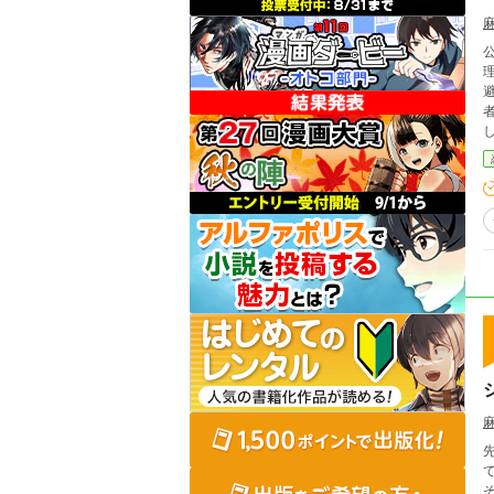
理解した。 けれど
避
者
先に