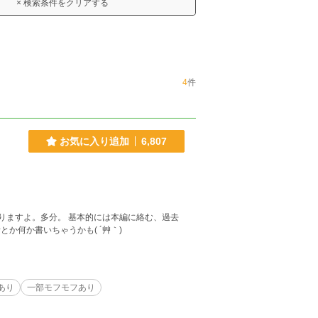
× 検索条件をクリアする
4
件
お気に入り追加
6,807
的には本編に絡む、過去
ポロッと何か裏話とか何か書いちゃうかも( ´艸｀)
あり
一部モフモフあり