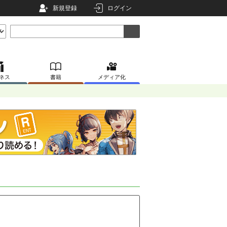
新規登録
ログイン
ネス
書籍
メディア化