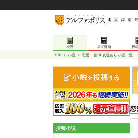
小説
公式漫画
投
TOP
>
小説
>
恋愛 一部BL表現あり 小説一覧
恋
投稿小説