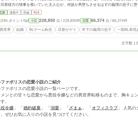
で旦那様方の情事を覗いていた主人公が、何故か男堕ちさせるはずの義理の息子に堕
恋愛
連載中
長編
R18
228,850
66,374
24h.ポイント
0pt
位 / 228,850件
位 / 66,374件
小説
恋愛
異世界
結婚
BLゲーム転生
旦那がゲイ
年下の義理の息子
一部BL表現
文字数 1,
ルファポリスの恋愛小説のご紹介
ルファポリスの恋愛小説の一覧ページです。
ケメンとの甘々な恋愛から悪役令嬢などの異世界転移ものまで、胸キュ
です。
悪役令嬢
」 「
婚約破棄
」 「
溺愛
」 「
ざまぁ
」 「
オフィスラブ
」 人気
す。ぜひお気に入りの小説を見つけてください。