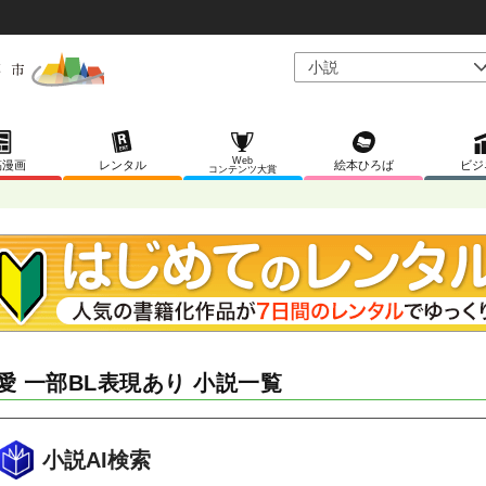
Web
稿漫画
レンタル
絵本ひろば
ビジ
コンテンツ大賞
愛 一部BL表現あり 小説一覧
小説AI検索