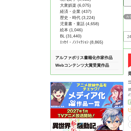
大衆娯楽 (6,075)
経済・企業 (437)
カ
歴史・時代 (3,224)
児童書・童話 (4,658)
絵本 (1,046)
BL (31,440)
ｴｯｾｲ・ﾉﾝﾌｨｸｼｮﾝ (8,865)
アルファポリス書籍化作家作品
Webコンテンツ大賞受賞作品
婚