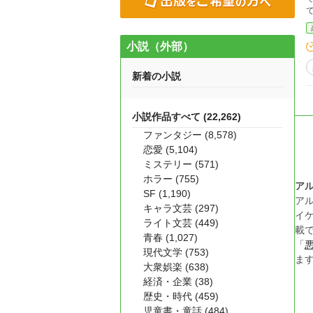
小説（外部）
新着の小説
小説作品すべて (22,262)
ファンタジー (8,578)
恋愛 (5,104)
ミステリー (571)
ホラー (755)
ア
SF (1,190)
ア
キャラ文芸 (297)
イ
ライト文芸 (449)
載
青春 (1,027)
「
現代文学 (753)
ま
大衆娯楽 (638)
経済・企業 (38)
歴史・時代 (459)
児童書・童話 (484)