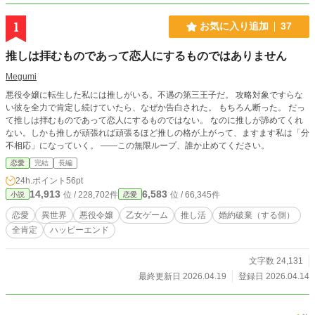
1
お気に入り追加
37
推しは拝むものであって恋人にするものではありません
Megumi
悪役令嬢に転生した私には推しがいる。不遇の第三王子だ。 攻略対象ですらな
い彼を全力で肯定し続けていたら、なぜか告白された。 もちろん断った。 だっ
て推しは拝むものであって恋人にするものではない。 なのに推しが諦めてくれ
ない。しかも推しが頑張れば頑張るほど推しの格が上がって、ますます私は「分
不相応」になっていく。 ——この無限ループ、誰か止めてください。
恋愛
完結
長編
24h.ポイント
56pt
14,913
6,583
位 / 228,702件
位 / 66,345件
小説
恋愛
恋愛
異世界
悪役令嬢
乙女ゲーム
推し活
婚約破棄（する側）
全肯定
ハッピーエンド
文字数 24,131
最終更新日 2026.04.19
登録日 2026.04.14