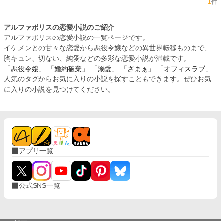
1
件
アルファポリスの恋愛小説のご紹介
アルファポリスの恋愛小説の一覧ページです。
イケメンとの甘々な恋愛から悪役令嬢などの異世界転移ものまで、
胸キュン、切ない、純愛などの多彩な恋愛小説が満載です。
「
悪役令嬢
」 「
婚約破棄
」 「
溺愛
」 「
ざまぁ
」 「
オフィスラブ
」
人気のタグからお気に入りの小説を探すこともできます。ぜひお気
に入りの小説を見つけてください。
アプリ一覧
公式SNS一覧