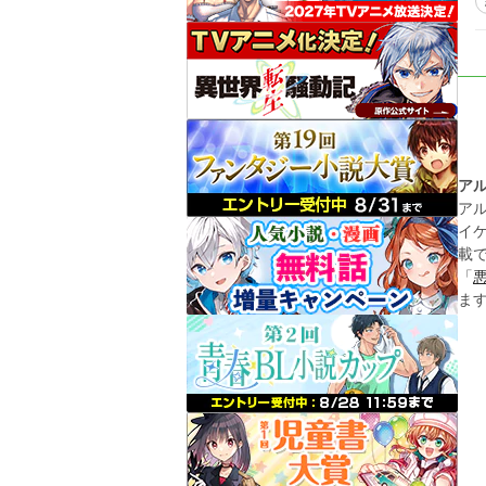
ア
ア
イ
載
「
ま