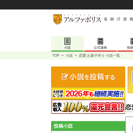
小説
公式漫画
投
TOP
>
小説
>
恋愛 お菓子作り 小説一覧
恋
投稿小説