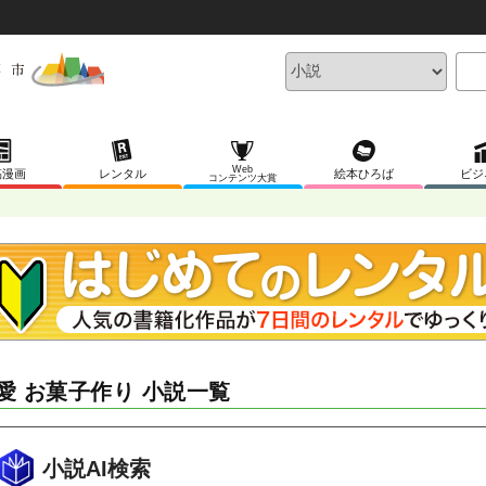
Web
稿漫画
レンタル
絵本ひろば
ビジ
コンテンツ大賞
愛 お菓子作り 小説一覧
小説AI検索