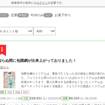
検索条件の保存には
ログイン
が必要です。
恋愛
R18のみ
お菓子作り
テゴリ
R指定
タグ
1
知らぬ間に包囲網が出来上がっておりました！
東院さち
伯爵令嬢のミリアムは、事故で亡くなった父の借金と病気の母の
た。フェリクスも周りの人たちもいい人ばかりでミリアムは王城
約者がやってきて、愛人仕事をする必要がなくなったミリアムは、
花アーティライトをめぐる陰謀と、フェリクスの思惑とミリアム
恋愛
完結
長編
R18
228,631
66,324
24h.ポイント
0pt
位 / 228,631件
位 / 66,324件
小説
恋愛