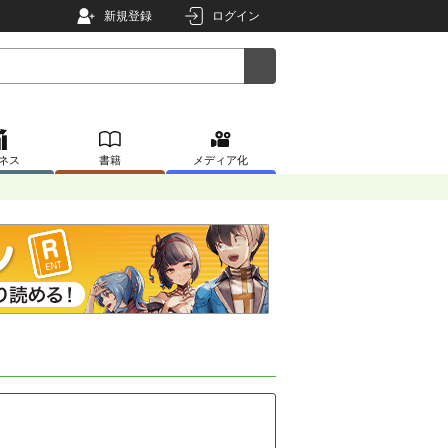
新規登録
ログイン
ネス
書籍
メディア化