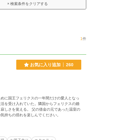
× 検索条件をクリアする
1
件
お気に入り追加
260
ために国王フェリクスの一年間だけの愛人となっ
生活を受け入れていた。隣国からフェリクスの婚
寂しさを覚える。 父の借金の元であった温室の
の気持ちの揺れを楽しんでください。