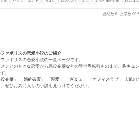
恋愛
ハッピーエンド
切ない
ほのぼの
王宮
王様×伯爵令嬢
残念な
感想数 8
文字数 90,
ルファポリスの恋愛小説のご紹介
ルファポリスの恋愛小説の一覧ページです。
ケメンとの甘々な恋愛から悪役令嬢などの異世界転移ものまで、胸キュ
です。
悪役令嬢
」 「
婚約破棄
」 「
溺愛
」 「
ざまぁ
」 「
オフィスラブ
」 人気
す。ぜひお気に入りの小説を見つけてください。