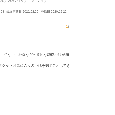
王様
お菓子作り
エタニティ
568
最終更新日 2021.02.26
登録日 2020.12.22
1
件
ン、切ない、純愛などの多彩な恋愛小説が満
のタグからお気に入りの小説を探すこともでき