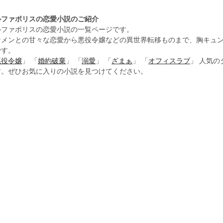
ルファポリスの恋愛小説のご紹介
ルファポリスの恋愛小説の一覧ページです。
ケメンとの甘々な恋愛から悪役令嬢などの異世界転移ものまで、胸キュ
です。
悪役令嬢
」 「
婚約破棄
」 「
溺愛
」 「
ざまぁ
」 「
オフィスラブ
」 人気
す。ぜひお気に入りの小説を見つけてください。