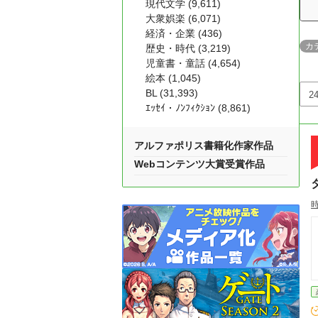
現代文学 (9,611)
大衆娯楽 (6,071)
経済・企業 (436)
カ
歴史・時代 (3,219)
児童書・童話 (4,654)
絵本 (1,045)
BL (31,393)
ｴｯｾｲ・ﾉﾝﾌｨｸｼｮﾝ (8,861)
アルファポリス書籍化作家作品
Webコンテンツ大賞受賞作品
時