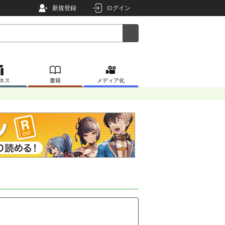
新規登録
ログイン
ネス
書籍
メディア化