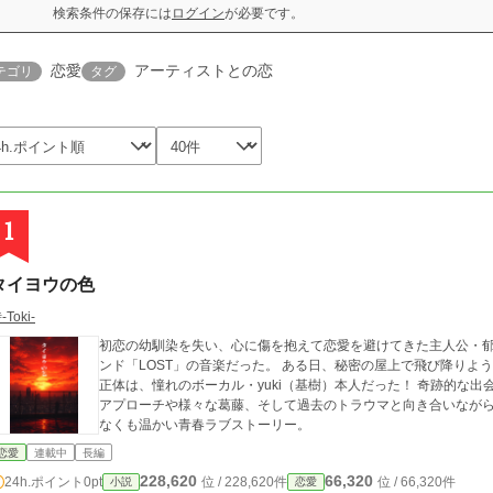
検索条件の保存には
ログイン
が必要です。
恋愛
アーティストとの恋
テゴリ
タグ
1
タイヨウの色
-Toki-
初恋の幼馴染を失い、心に傷を抱えて恋愛を避けてきた主人公・
ンド「LOST」の音楽だった。 ある日、秘密の屋上で飛び降りようとしていた男性を引き留めると……なんとその
正体は、憧れのボーカル・yuki（基樹）本人だった！ 奇跡的な出会いから始まる秘密の交流。一途な後輩からの猛
アプローチや様々な葛藤、そして過去のトラウマと向き合いなが
なくも温かい青春ラブストーリー。
恋愛
連載中
長編
228,620
66,320
24h.ポイント
0pt
位 / 228,620件
位 / 66,320件
小説
恋愛