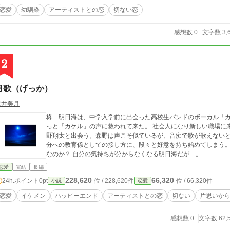
恋愛
幼馴染
アーティストとの恋
切ない恋
感想数 0
文字数 3,
2
月歌（げっか）
坂井美月
柊 明日海は、中学入学前に出会った高校生バンドのボーカル「
っと「カケル」の声に救われて来た。 社会人になり新しい職場に
野翔太と出会う。森野は声こそ似ているが、音痴で歌が歌えないと
分への教育係としての接し方に、段々と好意を持ち始めてしまう。
なのか？ 自分の気持ちが分からなくなる明日海だが…。
恋愛
完結
長編
228,620
66,320
24h.ポイント
0pt
位 / 228,620件
位 / 66,320件
小説
恋愛
恋愛
イケメン
ハッピーエンド
アーティストとの恋
切ない
片思いか
感想数 0
文字数 62,