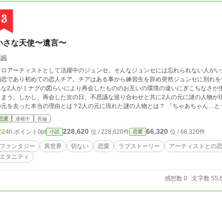
3
小さな天使〜遺言〜
樺純
ソロアーティストとして活躍中のジュンセ。そんなジュンセには忘れられない人がい
初恋であり初めての恋人チア。チアはある事から練習生を辞め突然ジュンセに別れを
んな2人がミナグの図らいにより再会したもののお互いの環境の違いにぎこちなさが
しまう。しかし、再会した次の日、不思議な巡り合わせと共に2人の元に謎の人物が現
の元を去った本当の理由とは？2人の元に現れた謎の人物とは？ 「ちゃあちゃん…と
う叫ぶキミは一体…誰なの？ 切なくて苦しい…お話。 その真実を知った時… き
恋愛
連載中
長編
228,620
66,320
24h.ポイント
0pt
位 / 228,620件
位 / 66,320件
小説
恋愛
ファンタジー
異世界
切ない
恋愛
ラブストーリー
アーティストとの
エタニティ
感想数 0
文字数 55,