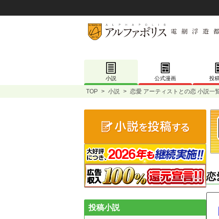
小説
公式漫画
投
TOP
>
小説
>
恋愛 アーティストとの恋 小説一
恋
投稿小説