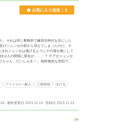
お気に入り追加
2
た。それは同じ事務所で練習生時代を共にした
告げジュンセの前から消えてしまったのだ。そ
生まれジュンセは逃げるようにその場を後にして
れ2人の関係に変化が………？ チアがジュンセ
うちゃん…だいしゅき！」 純粋無垢な笑顔でそ
っと、言葉にならない涙が溢れるだろう。
恋
アイドル×一般人
三角関係
泣ける
618
最終更新日 2023.12.14
登録日 2023.12.13
3
件