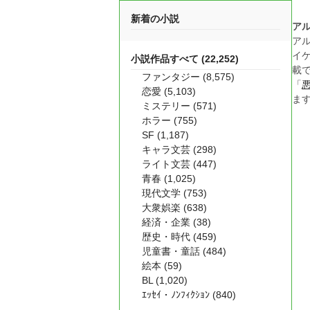
新着の小説
ア
ア
イ
小説作品すべて (22,252)
載
ファンタジー (8,575)
「
恋愛 (5,103)
ま
ミステリー (571)
ホラー (755)
SF (1,187)
キャラ文芸 (298)
ライト文芸 (447)
青春 (1,025)
現代文学 (753)
大衆娯楽 (638)
経済・企業 (38)
歴史・時代 (459)
児童書・童話 (484)
絵本 (59)
BL (1,020)
ｴｯｾｲ・ﾉﾝﾌｨｸｼｮﾝ (840)