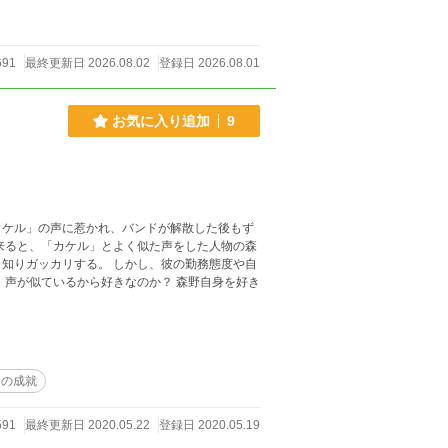
691
最終更新日 2026.08.02
登録日 2026.08.01
お気に入り追加
9
カケル」の声に惹かれ、バンドが解散した後もず
来ると、「カケル」とよく似た声をした人物の森
知りガッカリする。 しかし、彼の勤務態度や自
 声が似ているから好きなのか？ 森野自身を好き
らの成就
591
最終更新日 2020.05.22
登録日 2020.05.19