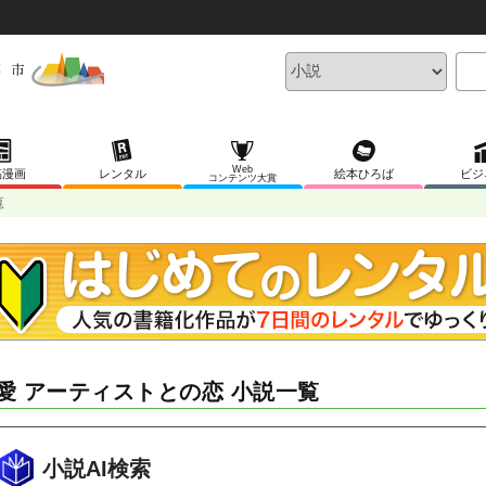
Web
稿漫画
レンタル
絵本ひろば
ビジ
コンテンツ大賞
覧
愛 アーティストとの恋 小説一覧
小説AI検索