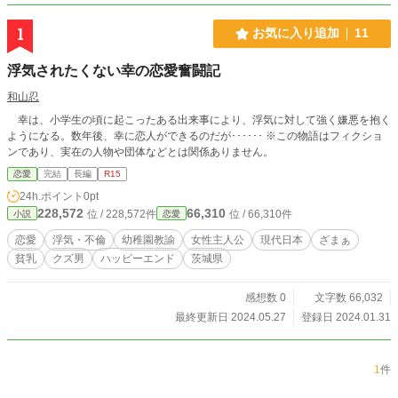
1
お気に入り追加
11
浮気されたくない幸の恋愛奮闘記
和山忍
幸は、小学生の頃に起こったある出来事により、浮気に対して強く嫌悪を抱く
ようになる。数年後、幸に恋人ができるのだが･･････ ※この物語はフィクショ
ンであり、実在の人物や団体などとは関係ありません。
恋愛
完結
長編
R15
24h.ポイント
0pt
228,572
66,310
位 / 228,572件
位 / 66,310件
小説
恋愛
恋愛
浮気・不倫
幼稚園教諭
女性主人公
現代日本
ざまぁ
貧乳
クズ男
ハッピーエンド
茨城県
感想数 0
文字数 66,032
最終更新日 2024.05.27
登録日 2024.01.31
1
件