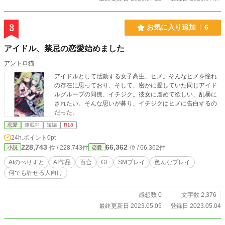
3
お気に入り追加
6
アイドル、禁忌の恋愛始めました
アントロ猫
アイドルとして活動する女子高生、ヒメ。そんなヒメを憧れ
の存在に思っており、そして、密かに愛していた同じアイド
ルグループの同僚、イチジク。彼女に虐めて欲しい、乱暴に
されたい。そんな思いが募り、イチジクはヒメに告白するの
だった。
恋愛
連載中
短編
R18
24h.ポイント
0pt
228,743
66,362
位 / 228,743件
位 / 66,362件
小説
恋愛
AIのべりすと
AI作品
百合
GL
SMプレイ
色んなプレイ
何でも許せる人向け
感想数 0
文字数 2,376
最終更新日 2023.05.05
登録日 2023.05.04