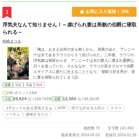
1
お気に入り追加
956
浮気夫なんて知りません！～虐げられ妻は美貌の伯爵に寝取
られる～
柿崎まつる
「俺は、おまえ以外の女も抱くから」 初夜のあと、アンニー
ナは夫であるラウリからそう告げられた。二年後、ラウリの
浮気癖は相変わらず、アンニーナは夫の愛人に蔑まれ憂欝な
日々を送っていた。そんななか、ラウリが若きクルマラ伯爵
エサイアスに新たに仕えることとなり。 寝取り好き男が、逆
に妻を寝取られてしまう話
恋愛
完結
長編
R18
24h.ポイント
14pt
29,624
12,564
位 / 228,743件
位 / 66,362件
小説
恋愛
３Pエンドがある意味ざまぁ
NTR
何でも許せる人向け
クスリ
ノーチェ
後悔するクズ
感想数 75
文字数 141,450
最終更新日 2024.05.03
登録日 2024.01.26