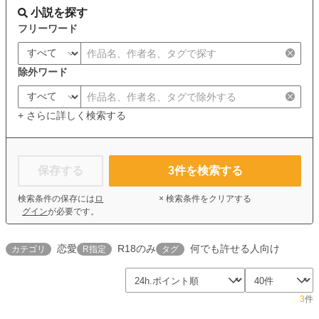
小説を探す
フリーワード
除外ワード
+ さらに詳しく検索する
保存する
3
件を検索する
検索条件の保存には
ロ
× 検索条件をクリアする
グイン
が必要です。
恋愛
R18のみ
何でも許せる人向け
カテゴリ
R指定
タグ
3
件