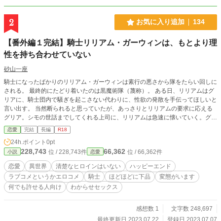
2
お気に入り追加
134
【番外編１完結】騎士リリアム・ガーウィンは、もとより理
性を持ち合わせていない
砂山一座
騎士になったばかりのリリアム・ガーウィンは素行の悪さから隊をたらい回しに
される。 最終的にたどり着いたのは黒魔術隊（蔑称）。 ある日、リリアムはグ
リアに、騎士団内で騒ぎを起こさない代わりに、性欲の発散を手伝ってほしいと
言い出す。 当然断られると思っていたが、あっさりとリリアムの要求に応える
グリア。シモの世話までしてくれる上司に、リリアムは急速に懐いていく。グリ
アは奔放な部下に手を焼きながらも、犬のように懐くリリアムに態度を軟化させ
恋愛
完結
長編
R18
ていく……。 楽しく読めるエロコメです♪ 念のため、キーワードの確認奨励。
24h.ポイント
0pt
228,743
66,362
位 / 228,743件
位 / 66,362件
小説
恋愛
恋愛
異世界
清楚なヒロインはいない
ハッピーエンド
ラブコメというかエロコメ
騎士
ほどほどに下品
変態がいます
何でも許せる人向け
わからせセックス
感想数 1
文字数 248,697
最終更新日 2023.07.22
登録日 2023.07.07