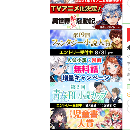
平成最
そ
奈