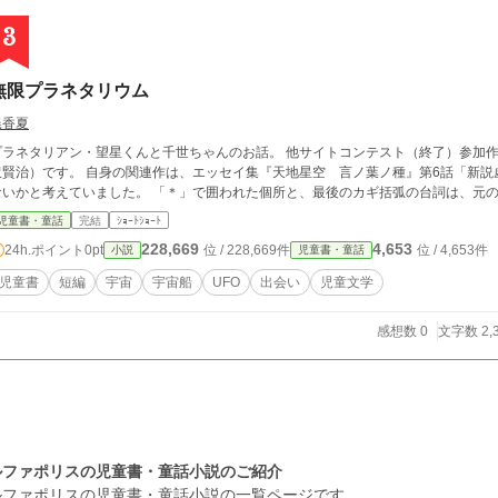
3
無限プラネタリウム
暁香夏
ラネタリアン・望星くんと千世ちゃんのお話。 他サイトコンテスト（終了）参加作です。 登場人物名の由来は、『双子
沢賢治）です。 自身の関連作は、エッセイ集『天地星空 言ノ葉ノ種』第6話「新
ないかと考えていました。 「＊」で囲われた個所と、最後のカギ括弧の
児童書・童話
完結
ｼｮｰﾄｼｮｰﾄ
228,669
4,653
24h.ポイント
0pt
位 / 228,669件
位 / 4,653件
小説
児童書・童話
児童書
短編
宇宙
宇宙船
UFO
出会い
児童文学
感想数 0
文字数 2,
ルファポリスの児童書・童話小説のご紹介
ルファポリスの児童書・童話小説の一覧ページです。