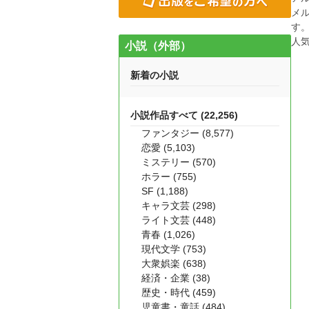
メ
す
人
小説（外部）
新着の小説
小説作品すべて (22,256)
ファンタジー (8,577)
恋愛 (5,103)
ミステリー (570)
ホラー (755)
SF (1,188)
キャラ文芸 (298)
ライト文芸 (448)
青春 (1,026)
現代文学 (753)
大衆娯楽 (638)
経済・企業 (38)
歴史・時代 (459)
児童書・童話 (484)