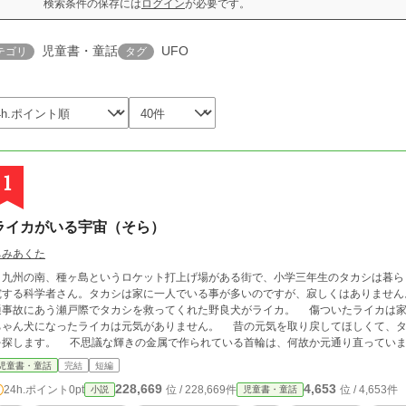
検索条件の保存には
ログイン
が必要です。
児童書・童話
UFO
テゴリ
タグ
1
ライカがいる宇宙（そら）
ちみあくた
九州の南、種ヶ島というロケット打上げ場がある街で、小学三年生のタカシは暮ら
究する科学者さん。タカシは家に一人でいる事が多いのですが、寂しくはありません。 大好
通事故にあう瀬戸際でタカシを救ってくれた野良犬がライカ。 傷ついたライカは家
ちゃん犬になったライカは元気がありません。 昔の元気を取り戻してほしくて、タ
を探します。 不思議な輝きの金属で作られている首輪は、何故か元通り直ってい
へ付けてやると、辺りは温かい光に包まれ、いつの間にかライカは若返っています。
児童書・童話
完結
短編
じられない成り行きにタカシが目を丸くすると、何とライカは人の言葉で話しかけ、ＵＦＯ
228,669
4,653
24h.ポイント
0pt
位 / 228,669件
位 / 4,653件
小説
児童書・童話
歩に行きましょう。 ライカに誘われ、ＵＦＯに乗ったタカシは、パパとママの作り