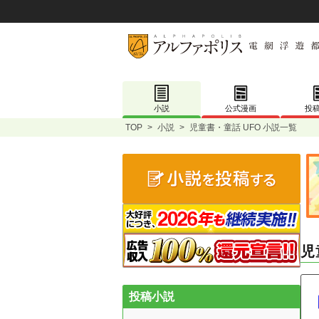
小説
公式漫画
投
TOP
>
小説
>
児童書・童話 UFO 小説一覧
児
投稿小説