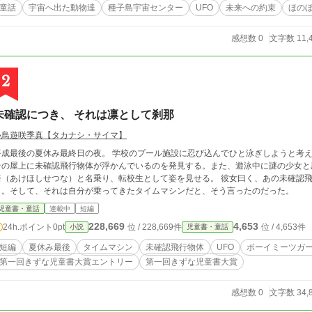
としている月へ向うのですが…… エブリスタ、小説家になろう、ノベルア
童話
宇宙へ出た動物達
種子島宇宙センター
UFO
未来への約束
ほの
感想数 0
文字数 11,
2
未確認につき、 それは凛として刹那
小鳥遊咲季真【タカナシ・サイマ】
後の夏休み最終日の夜。 学校のプール施設に忍び込んでひと泳ぎしようと考えた中学二年生の鎌倉健（かまくらたける）は、
の屋上に未確認飛行物体が浮かんでいるのを発見する。また、遊泳中に謎の少女と黒服の男と出会う。 
（あけほしせつな）と名乗り、転校生として姿を見せる。 彼女曰く、あの未確認飛行物体は僕と瀬都奈にしか認識できないとい
う。そして、それは自分が乗ってきたタイムマシンだと、そう言ったのだった。
児童書・童話
連載中
短編
228,669
4,653
24h.ポイント
0pt
位 / 228,669件
位 / 4,653件
小説
児童書・童話
短編
夏休み最後
タイムマシン
未確認飛行物体
UFO
ボーイミーツガ
第一回きずな児童書大賞エントリー
第一回きずな児童書大賞
感想数 0
文字数 34,