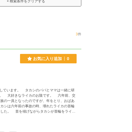
× 検索条件をクリアする
3
件
お気に入り追加
0
しています。 タカシのパパとママは一緒に研
きなライカのお陰です。 六年前、交
族の一員となったのですが、年をとり、おばあ
カシは六年前の事故の時、壊れたライカの首輪
ました。 首を傾げながらタカシが首輪をライカ
 「ありがとう、タカシ。あなたのおかげ」 信
まで呼び出してしまいます。 さぁ、散
上げた探査用ロボットが今、まさに降り立とう