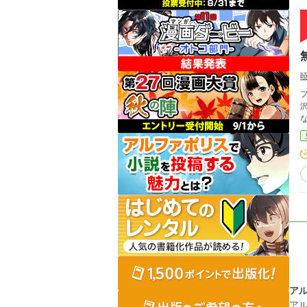
プ
ア
ア