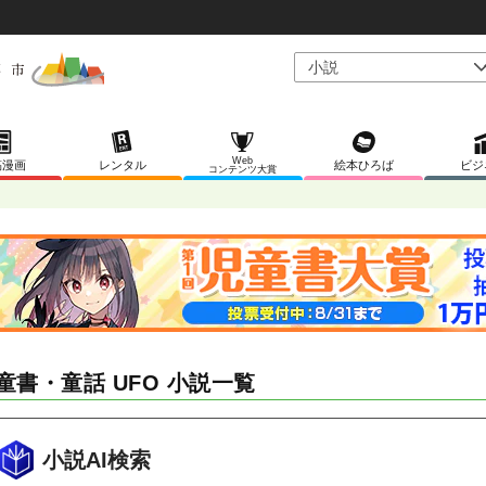
Web
稿漫画
レンタル
絵本ひろば
ビジ
コンテンツ大賞
童書・童話 UFO 小説一覧
小説AI検索