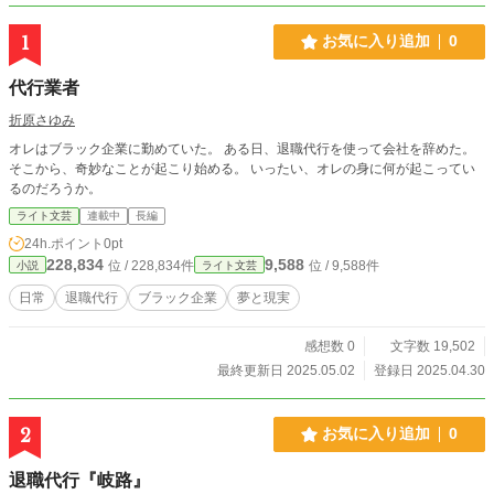
1
お気に入り追加
0
代行業者
折原さゆみ
オレはブラック企業に勤めていた。 ある日、退職代行を使って会社を辞めた。
そこから、奇妙なことが起こり始める。 いったい、オレの身に何が起こってい
るのだろうか。
ライト文芸
連載中
長編
24h.ポイント
0pt
228,834
9,588
位 / 228,834件
位 / 9,588件
小説
ライト文芸
日常
退職代行
ブラック企業
夢と現実
感想数 0
文字数 19,502
最終更新日 2025.05.02
登録日 2025.04.30
2
お気に入り追加
0
退職代行『岐路』