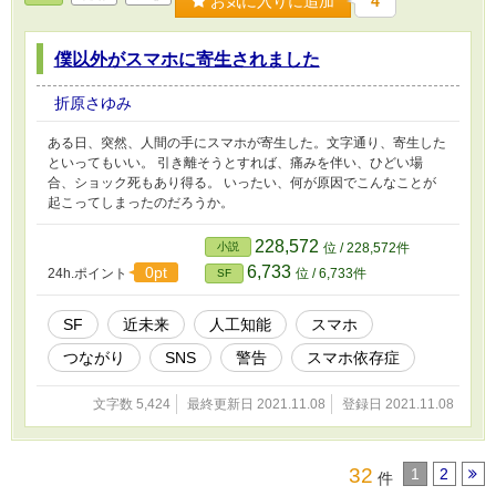
お気に入りに追加
4
僕以外がスマホに寄生されました
折原さゆみ
ある日、突然、人間の手にスマホが寄生した。文字通り、寄生した
といってもいい。 引き離そうとすれば、痛みを伴い、ひどい場
合、ショック死もあり得る。 いったい、何が原因でこんなことが
起こってしまったのだろうか。
228,572
小説
位 / 228,572件
6,733
0pt
24h.ポイント
位 / 6,733件
SF
SF
近未来
人工知能
スマホ
つながり
SNS
警告
スマホ依存症
文字数 5,424
最終更新日 2021.11.08
登録日 2021.11.08
32
1
2
件