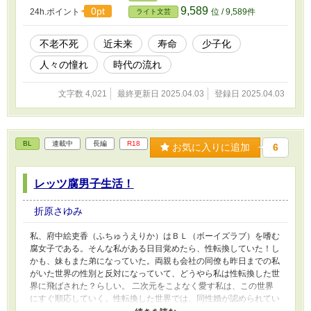
9,589
0pt
24h.ポイント
位 / 9,589件
ライト文芸
不老不死
近未来
寿命
少子化
人々の憧れ
時代の流れ
文字数 4,021
最終更新日 2025.04.03
登録日 2025.04.03
BL
連載中
長編
R18
お気に入りに追加
6
レッツ腐男子生活！
折原さゆみ
私、府中絵吏香（ふちゅうえりか）はＢＬ（ボーイズラブ）を嗜む
腐女子である。そんな私がある日目覚めたら、性転換していた！し
かも、妹もまた弟になっていた。両親も会社の同僚も昨日までの私
がいた世界の性別と反対になっていて、どうやら私は性転換した世
界に飛ばされた？らしい。 二次元をこよなく愛す私は、この世界
にすぐ順応していく。性転換した世界では、同性婚が認められてい
て、さらにはオメガバースなる新たな性も確立されていた。これは