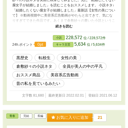
腐女子が結婚しました」を読むことをおススメします。 小説ネタ↓
「結婚したくない腐女子が結婚しました」最新話【女性の美につい
て】 ※動画視聴中に美容系広告動画がやたらと出てきて、気にな
りすぎてできた作品です。あくまで倉敷紗々の書いた小説というこ
とになりますので、独断と偏見に満ちていてもご容赦ください。
※この作品はフィクションです。
228,572
小説
位 / 228,572件
5,634
0pt
24h.ポイント
位 / 5,634件
キャラ文芸
黒歴史
転校生
女性の美
倉敷紗々の小説ネタ
全員が美人の中の平凡
おススメ商品
美容系広告動画
昔の私を見ているみたい
文字数 81,680
最終更新日 2022.02.01
登録日 2021.06.12
青春
完結
長編
お気に入りに追加
21