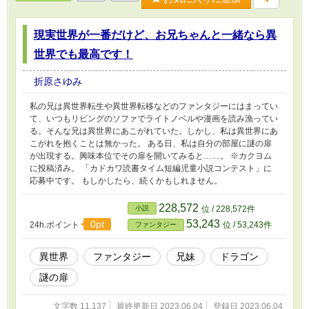
現実世界が一番だけど、お兄ちゃんと一緒なら異
世界でも最高です！
折原さゆみ
私の兄は異世界転生や異世界転移などのファンタジーにはまってい
て、いつもリビングのソファでライトノベルや漫画を読み漁ってい
る。そんな兄は異世界にあこがれていた。しかし、私は異世界にあ
こがれを抱くことは無かった。 ある日、私は自分の部屋に謎の扉
が出現する。興味本位でその扉を開いてみると……。 ※カクヨム
に投稿済み。 「カドカワ読書タイム短編児童小説コンテスト」に
応募中です。 もしかしたら、続くかもしれません。
228,572
小説
位 / 228,572件
53,243
0pt
24h.ポイント
位 / 53,243件
ファンタジー
異世界
ファンタジー
兄妹
ドラゴン
謎の扉
文字数 11,137
最終更新日 2023.06.04
登録日 2023.06.04