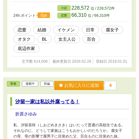
主人公の独断と偏見がかなり多いです。そこの
ところを考慮に入れてお読みください。 ※番外
228,572
小説
位 / 228,572件
編に入り、百合についても語り始めました。
66,310
0pt
24h.ポイント
位 / 66,310件
恋愛
こちらも独断と偏見が多々あるかもしれないの
でご注意ください。 ※この作品はフィクション
です。実際の人物、団体などとは関係ありませ
恋愛
結婚
イケメン
日常
腐女子
ん。 ※番外編を随時更新中。
オタク
BL
女主人公
百合
底辺作家
文字数 614,006
最終更新日 2026.02.28
登録日 2019.01.01
青春
連載中
長編
お気に入りに追加
4
汐留一家は私以外腐ってる！
折原さゆみ
私、汐留喜咲（しおどめきさき）はいたって普通の高校生である。
それなのに、どうして家族はこうもおかしいのだろうか。 腐女子
の母、母の影響で腐男子に目覚めた父、百合ものに目覚めた妹。