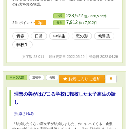
の行方を知る物語。
228,572
小説
位 / 228,572件
7,912
0pt
24h.ポイント
位 / 7,912件
青春
青春
日常
中学生
恋の形
幼馴染
転校生
文字数 28,011
最終更新日 2022.05.29
登録日 2022.04.29
キャラ文芸
連載中
長編
お気に入りに追加
5
理想の美がはびこる学校に転校した女子高生の話
し
折原さゆみ
「結婚したくない腐女子が結婚しました」作中に出てくる、倉敷
紗々の小説ネタを実際に執筆してみました。先に「結婚したくない