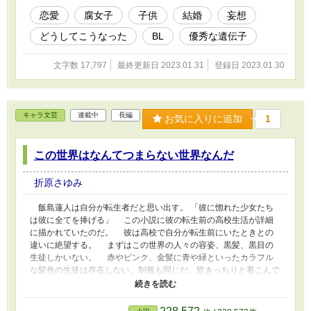
恋愛
腐女子
子供
結婚
妄想
どうしてこうなった
BL
優秀な遺伝子
文字数 17,797
最終更新日 2023.01.31
登録日 2023.01.30
キャラ文芸
連載中
長編
お気に入りに追加
1
この世界はなんてつまらない世界なんだ
折原さゆみ
飯島蓮人は自分が転生者だと思い出す。 「彼に惚れた少女たち
は彼に全てを捧げる」 この小説に彼の転生前の高校生活が詳細
に描かれていたのだ。 彼は高校で自分が転生前にいたときとの
違いに絶望する。 まずはこの世界の人々の容姿、黒髪、黒目の
生徒しかいない。 赤やピンク、金髪に青や緑といったカラフル
な髪色の生徒は存在しない。制服も同じだ。皆きっちりと着こんで
いる。 女子学生の身だしなみに絶望した。スカートの長さは
膝まであり、スカートの下にはご丁寧にもスパッツなるものを履い
ていてパンツなど見えはしない。 いったいどれだけ絶望すれば