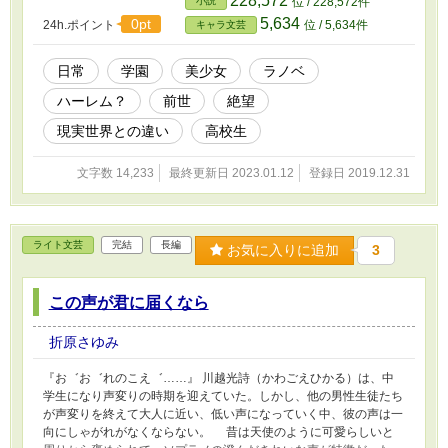
228,572
小説
位 / 228,572件
いいのだろうか。 ※カクヨム、小説家になろうにも掲載していま
5,634
0pt
24h.ポイント
位 / 5,634件
キャラ文芸
す。
日常
学園
美少女
ラノベ
ハーレム？
前世
絶望
現実世界との違い
高校生
文字数 14,233
最終更新日 2023.01.12
登録日 2019.12.31
ライト文芸
完結
長編
お気に入りに追加
3
この声が君に届くなら
折原さゆみ
『お゛お゛れのこえ゛……』 川越光詩（かわごえひかる）は、中
学生になり声変りの時期を迎えていた。しかし、他の男性生徒たち
が声変りを終えて大人に近い、低い声になっていく中、彼の声は一
向にしゃがれがなくならない。 昔は天使のように可愛らしいと