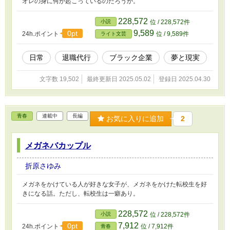
オレの身に何が起こっているのだろうか。
228,572
小説
位 / 228,572件
9,589
0pt
24h.ポイント
位 / 9,589件
ライト文芸
日常
退職代行
ブラック企業
夢と現実
文字数 19,502
最終更新日 2025.05.02
登録日 2025.04.30
青春
連載中
長編
お気に入りに追加
2
メガネバカップル
折原さゆみ
メガネをかけている人が好きな女子が、メガネをかけた転校生を好
きになる話。ただし、転校生は一癖あり。
228,572
小説
位 / 228,572件
7,912
0pt
24h.ポイント
位 / 7,912件
青春