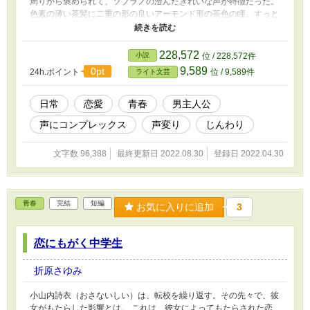
周りから褒められて、ソプラノの澄んだきれいな声が特徴だった。
色素の薄い茶髪に二重の形の良いアーモンド形の茶色の瞳。すっと
した鼻筋に色白の肌とすらっとした細長い手足に高身長。そんな美
少年に育った光詩の『声』だけが残念としか言えなかった。 【橘
花亜梨栖（きっかありす）と言います。よろしくお願いします】
228,572
小説
位 / 228,572件
妹の友達だという彼女は、高身長で真っ黒な髪をショートカットに
9,589
0pt
24h.ポイント
位 / 9,589件
ライト文芸
した、猫目のきつめな印象なのに、光詩への挨拶の声は見た目に反
して、とても可愛らしいものだった。まるで小学生低学年のような
高い声に光詩は驚いた。外見と声が一致しておらず、思わず彼女に
日常
恋愛
青春
男主人公
自分と同じだと親近感がわいてしまう。 彼女との出会いが光詩
声にコンプレックス
声変り
じんわり
にどんな影響を与えるのだろうか。
文字数 96,388
最終更新日 2022.08.30
登録日 2022.04.30
青春
完結
短編
お気に入りに追加
3
恋にもがく中学生
折原さゆみ
小山内詩衣（おさないしい）は、転校を繰り返す。その先々で、彼
女がもたらした影響とは。 これは、彼女によってもたらされた恋