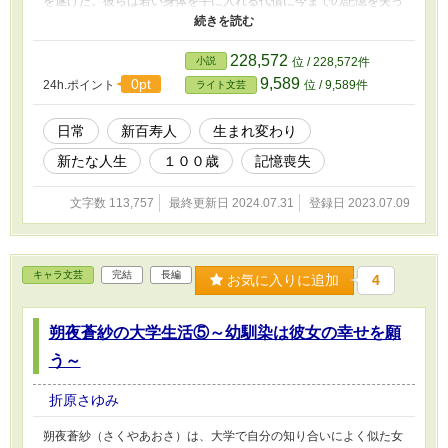
を遂げた。彼らは若い身体を手に入れる代償に今までの記憶を失っ
た。政府は彼らを【新百寿人】として新たな戸籍を与えて保護する
ことにした。 第二の生活を始めることになり、明寿には「白石
流星（しらいしりゅうせい）という新たな名前が与えられる。記憶
228,572
小説
位 / 228,572件
を持ちながら、明寿は自分の身に起きたことを受け入れて二回目の
9,589
0pt
24h.ポイント
位 / 9,589件
ライト文芸
高校生活を送っていく。 妻に似た先輩、自分の娘にそっくりな
副担任、【新百寿人】に強い執着を見せるクラスメイト。明寿の周
りの人間が明寿の第二の人生を大きく変えていく。明寿は第二の人
日常
新百寿人
生まれ変わり
生を謳歌することが出来るだろうか。
新たな人生
１００歳
記憶喪失
文字数 113,757
最終更新日 2024.07.31
登録日 2023.07.09
キャラ文芸
完結
長編
お気に入りに追加
4
朔夜蒼紗の大学生活⑤～幼馴染は彼女の幸せを願
う～
折原さゆみ
朔夜蒼紗（さくやあおさ）は、大学で自分の知り合いによく似た女