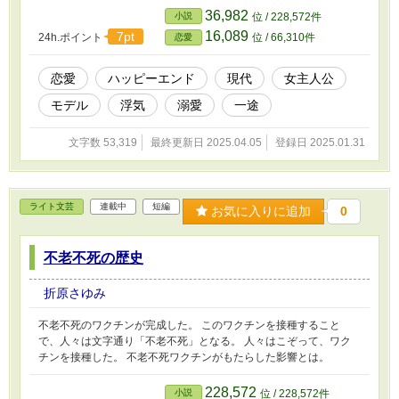
モデル「ルリ」が私の恋人役になってしまった。私はクズ男と無事
36,982
小説
位 / 228,572件
に別れることができるだろうか。
16,089
7pt
24h.ポイント
位 / 66,310件
恋愛
恋愛
ハッピーエンド
現代
女主人公
モデル
浮気
溺愛
一途
文字数 53,319
最終更新日 2025.04.05
登録日 2025.01.31
ライト文芸
連載中
短編
お気に入りに追加
0
不老不死の歴史
折原さゆみ
不老不死のワクチンが完成した。 このワクチンを接種すること
で、人々は文字通り「不老不死」となる。 人々はこぞって、ワク
チンを接種した。 不老不死ワクチンがもたらした影響とは。
228,572
小説
位 / 228,572件