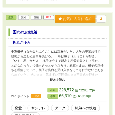
恋愛
完結
長編
R15
お気に入りに追加
3
囚われの姉弟
折原さゆみ
中道楓子（なかみちふうこ）には親友がいた。大学の卒業旅行で、
親友から思わぬ告白を受ける。 「私は楓子（ふうこ）が好き」
「いや、私、女だよ」 楓子は今まで親友を恋愛対象として見たこ
とがなかった。今後もきっとそうだろう。親友もまた、楓子の気持
ちを理解していて、楓子が告白を受け入れなくても仕方ないとあき
らめていた。 そのまま、気まずい雰囲気のまま卒業式を迎えた
が、事態は一変する。 「姉ちゃん、俺ついに彼女出来た！」 弟の
紅葉（もみじ）に彼女が出来た。相手は楓子の親友だった。 楓子
たち姉弟は親友の乗附美耶（のつけみや）に翻弄されていく。
228,572
小説
位 / 228,572件
66,310
0pt
24h.ポイント
位 / 66,310件
恋愛
恋愛
ヤンデレ
ダーク
姉弟への執着