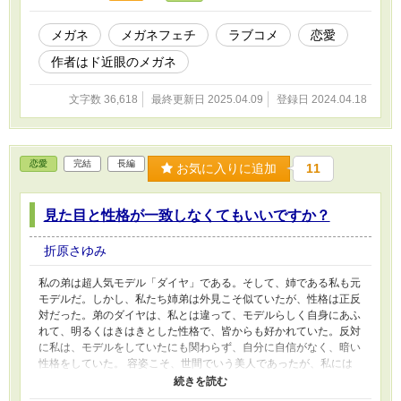
メガネ
メガネフェチ
ラブコメ
恋愛
作者はド近眼のメガネ
文字数 36,618
最終更新日 2025.04.09
登録日 2024.04.18
恋愛
完結
長編
お気に入りに追加
11
見た目と性格が一致しなくてもいいですか？
折原さゆみ
私の弟は超人気モデル「ダイヤ」である。そして、姉である私も元
モデルだ。しかし、私たち姉弟は外見こそ似ていたが、性格は正反
対だった。弟のダイヤは、私とは違って、モデルらしく自身にあふ
れて、明るくはきはきとした性格で、皆からも好かれていた。反対
に私は、モデルをしていたにも関わらず、自分に自信がなく、暗い
性格をしていた。 容姿こそ、世間でいう美人であったが、私には
モデルは向いていなかった。そんな私にできた彼氏はクズ男だっ
た。 クズ男と別れるために弟に相談したら、弟と同じくらい人気