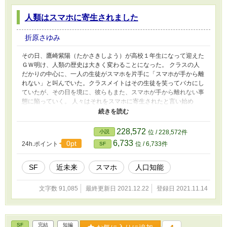
人類はスマホに寄生されました
折原さゆみ
その日、鷹崎紫陽（たかさきしよう）が高校１年生になって迎えた
ＧＷ明け、人類の歴史は大きく変わることになった。 クラスの人
だかりの中心に、一人の生徒がスマホを片手に「スマホが手から離
れない」と叫んでいた。クラスメイトはその生徒を笑ってバカにし
ていたが、その日を境に、彼らもまた、スマホが手から離れない事
態に陥っていく。 人々はそれをスマホに寄生されたと言い始め
た。 紫陽の幼馴染である鵜飼あやの（うかいあやの）もスマホに
寄生されたかのように思われた。 なぜ、スマホは人間の手に寄生
するようになってしまったのだろうか。 短編「僕以外がスマホ
228,572
小説
位 / 228,572件
に寄生されました」とは内容が異なっています。 他サイトからの
6,733
0pt
24h.ポイント
位 / 6,733件
SF
転載です。
SF
近未来
スマホ
人口知能
文字数 91,085
最終更新日 2021.12.22
登録日 2021.11.14
SF
完結
短編