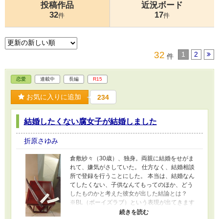
投稿作品
近況ボード
32
17
件
件
32
1
2
件
恋愛
連載中
長編
R15
お気に入りに追加
234
結婚したくない腐女子が結婚しました
折原さゆみ
倉敷紗々（30歳）、独身。両親に結婚をせがま
れて、嫌気がさしていた。 仕方なく、結婚相談
所で登録を行うことにした。 本当は、結婚なん
てしたくない、子供なんてもってのほか、どう
したものかと考えた彼女が出した結論とは？
※BL（ボーイズラブ）という表現が出てきます
が、BL好きには物足りないかもしれません。