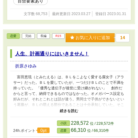
百合要素あり
文字数 68,753
最終更新日 2023.03.27
登録日 2023.01.31
恋愛
完結
長編
R15
お気に入りに追加
14
人生、計画通りにはいきません！
折原さゆみ
富田恵琉（とみたえる）は、ＢＬをこよなく愛する腐女子（アラ
サー）だった。ＢＬを愛していたが、一つだけＢＬのことで不満を
持っていた。 「優秀な遺伝子が後世に受け継がれない」 創作だ
からと言って、納得できるものではなかった。オメガバース設定も
好みだが、それとこれとは話が違う。男同士で子供ができないとい
う葛藤が、ＢＬの萌える部分であることは十分承知していた。そこ
で恵琉は考えた。 「だったら、自分が何とかしてみようではない
か」 恵琉は現実と妄想を混同させてしまった。現実でもＢＬの
世界観を持って来ようとした。果たして、恵琉は自分の計画通りに
228,572
小説
位 / 228,572件
事を運ぶことができるのだろうか。
66,310
0pt
24h.ポイント
位 / 66,310件
恋愛