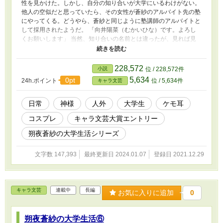
性を見かけた。しかし、自分の知り合いが大学にいるわけがない。
他人の空似だと思っていたら、その女性が蒼紗のアルバイト先の塾
にやってくる。どうやら、蒼紗と同じように塾講師のアルバイトと
して採用されたようだ。 「向井陽菜（むかいひな）です。よろし
くお願いします」 当然、知り合いの名前とは違ったが、見れば見
るほど、知り合いに似ていた。いったい蒼紗の知り合い、「荒川結
女（あらかわゆめ）に似たこの女性は何者なのだろうか。 塾のア
ルバイトをしていた蒼紗だが、雨水に新たなバイトをしてみないか
228,572
小説
位 / 228,572件
と誘われる。どうやら、この町に能力者たちが加入する組合なるも
5,634
0pt
24h.ポイント
位 / 5,634件
キャラ文芸
のがあるらしい。そこで一緒に働かないかということで、蒼紗は組
合のもとに足を運ぶ。そこで待ち受けていたのは……。 「この写
真の女性って、もしかして」 組合でのアルバイト面接で見事採用
日常
神様
人外
大学生
ケモ耳
された蒼紗は、さっそく仕事を任される。人探しをするという内容
コスプレ
キャラ文芸大賞エントリー
だったが、探すことになったのはまさかの人物だった。 大学二年
生になっても、朔夜蒼紗に平穏な大学生活は訪れないようだ。 ※
朔夜蒼紗の大学生活シリーズ
朔夜蒼紗の大学生活シリーズ第５作目となります。 ぜひ、１作
目から呼んでいただけると嬉しいです。 ※シリーズ６作目の投
文字数 147,393
最終更新日 2024.01.07
登録日 2021.12.29
稿を始めました。続編もぜひ、お楽しみください。 朔夜蒼紗の
大学生活⓺（サブタイトル、あらすじ考案中）
https://www.alphapolis.co.jp/novel/16490205/439843413
キャラ文芸
連載中
長編
お気に入りに追加
0
朔夜蒼紗の大学生活⑥