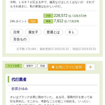
今時、ＬＧＢＴが広まる中で、偏見などはしたくはないが、それで
もそれ抜きに、私の家族はおかしいのだ。
228,572
小説
位 / 228,572件
7,912
0pt
24h.ポイント
位 / 7,912件
青春
日常
腐女子
普通とは
ＢＬ
百合もの
文字数 170,484
最終更新日 2025.05.31
登録日 2019.03.31
ライト文芸
連載中
長編
お気に入りに追加
0
代行業者
折原さゆみ
オレはブラック企業に勤めていた。 ある日、退職代行を使って会
社を辞めた。そこから、奇妙なことが起こり始める。 いったい、