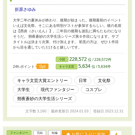
折原さゆみ
大学二年の夏休みが終わり、後期が始まった。後期最初のイベント
いえば文化祭。そこにある特別ゲストが参加するらしい。彼の名前
は【西炎（さいえん）】。二年目の後期も波乱に満ちたものになり
そうだ。 朔夜蒼紗の大学生活シリーズ第６作目になります。サブ
タイトルは決まり次第、付け加えます。 初見の方は、ぜひ１作目
から目を通していただけると嬉しいです。
228,572
小説
位 / 228,572件
5,634
0pt
24h.ポイント
位 / 5,634件
キャラ文芸
キャラ文芸大賞エントリー
日常
文化祭
大学生
現代ファンタジー
コスプレ
朔夜蒼紗の大学生活シリーズ
文字数 3,160
最終更新日 2024.01.03
登録日 2023.12.31
ファンタジー
完結
短編
お気に入りに追加
4