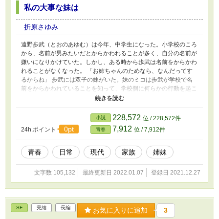
私の大事な妹は
折原さゆみ
遠野歩武（とおのあゆむ）は今年、中学生になった。小学校のころ
から、名前が男みたいだとからかわれることが多く、自分の名前が
嫌いになりかけていた。しかし、ある時から歩武は名前をからかわ
れることがなくなった。 「お姉ちゃんのためなら、なんだってす
るからね」 歩武には双子の妹がいた。妹のミコは歩武が学校で名
前をからかわれていることを知って、学校側に何らかの行動を起こ
したらしい。それ以降、彼女が名前のことで悩むことはなくなっ
た。 中学生になり、歩武は下校中に捨て猫が入った段ボールを見
かけるが、見て見ぬふりをして通り過ぎる。 そこから歩武の生活
228,572
小説
位 / 228,572件
は変わり始める。 自分を歩武が見捨てた捨て猫の霊だと主張する
7,912
0pt
24h.ポイント
位 / 7,912件
青春
猫耳と尻尾を生やした少年や、学校の中庭で見かけた半透明のウサ
ギ。同級生の肩に乗っているフクロウ。歩武の目には、たくさんの
半透明の動物の姿が目に入るようになる。 「あいつはお前の本当
青春
日常
現代
家族
姉妹
の妹なのか？」 ミコが突然、彼氏と紹介する男を歩武に紹介す
る。そして、普通ではありえない光景を目の当たりにして、歩武の
文字数 105,132
最終更新日 2022.01.07
登録日 2021.12.27
妹に対する不信は募っていく。 果たして、歩武の妹ミコは、本当
に彼女の妹なのだろうか。もし、違っていたら、彼女はいったい何
者なのだろうか。
SF
完結
長編
お気に入りに追加
3