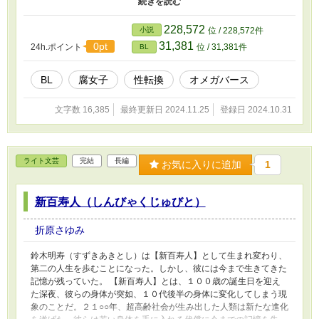
リアルＢＬを拝むチャンスである。 そして、そのリアルＢＬを拝
めるチャンスはすぐそこにあった。男同士でも子どもを産めるのが
228,572
小説
位 / 228,572件
オメガバース。少子化対策としてオメガの男性が男同士のカップル
31,381
0pt
24h.ポイント
位 / 31,381件
BL
の仲に入り、彼らの子供を身ごもるサービスが存在した。 これは
もう、参加するしかないではないか！ちなみに私は目覚めたらオメ
ガの男性となっていた。 府中絵吏香（ふちゅうえりか）改め、府
BL
腐女子
性転換
オメガバース
中吏雄（ふちゅうりお）として、新たな世界で今度は腐男子として
生きていく！
文字数 16,385
最終更新日 2024.11.25
登録日 2024.10.31
ライト文芸
完結
長編
お気に入りに追加
1
新百寿人（しんびゃくじゅびと）
折原さゆみ
鈴木明寿（すずきあきとし）は【新百寿人】として生まれ変わり、
第二の人生を歩むことになった。しかし、彼には今まで生きてきた
記憶が残っていた。 【新百寿人】とは、１００歳の誕生日を迎え
た深夜、彼らの身体が突如、１０代後半の身体に変化してしまう現
象のことだ。２１○○年、超高齢社会が生み出した人類は新たな進化