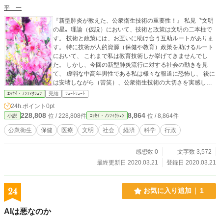
平 一
『新型肺炎が教えた、公衆衛生技術の重要性！』 私見〝文明
の星〟理論（仮説）において、技術と政策は文明の二本柱で
す。 技術と政策には、お互いに助け合う互助ルートがありま
す。 特に技術が人的資源（保健や教育）政策を助けるルート
において、 これまで私は教育技術しか挙げてきませんでし
た。 しかし、今回の新型肺炎流行に対する社会の動きを見
て、 虚弱な中高年男性である私は様々な報道に恐怖し、 後に
は安堵しながら（苦笑）、公衆衛生技術の大切さを実感しま
した。 今後は技術でも政策でも、富の生産と分配に加え、 作
ｴｯｾｲ・ﾉﾝﾌｨｸｼｮﾝ
完結
ｼｮｰﾄｼｮｰﾄ
って分ける人間自身を維持・向上させていくことが 可能かつ
24h.ポイント
0pt
必要となり、重要になっていくと思います。 教育や保健とい
228,808
8,864
位 / 228,808件
位 / 8,864件
小説
ｴｯｾｲ・ﾉﾝﾌｨｸｼｮﾝ
った人的資源政策を助ける技術として、 教育技術と並び、公
衆衛生技術を挙げるよう、 〝文明の星〟理論を訂正したいと
公衆衛生
保健
医療
文明
社会
経済
科学
行政
思います。
感想数 0
文字数 3,572
最終更新日 2020.03.21
登録日 2020.03.21
24
お気に入り追加
1
AIは悪なのか