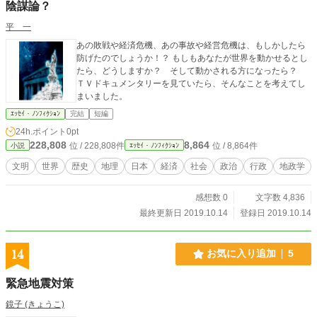
陰謀論？
平 一
あの敗戦や経済危機、あの事故や経営危機は、もしかしたら
防げたのでしょうか！？ もしもあなたが世界を動かせるとし
たら、どうしますか？ そして動かされる方になったら？
ＴＶドキュメンタリーを見ていたら、そんなことを考えてし
まいました。
ｴｯｾｲ・ﾉﾝﾌｨｸｼｮﾝ
完結
短編
24h.ポイント
0pt
228,808
8,864
位 / 228,808件
位 / 8,864件
小説
ｴｯｾｲ・ﾉﾝﾌｨｸｼｮﾝ
文明
世界
歴史
地理
日本
経済
社会
政治
行政
地政学
感想数 0
文字数 4,836
最終更新日 2019.10.14
登録日 2019.10.14
14
お気に入り追加
5
緊急地震対策
鏡子 (きょうこ)