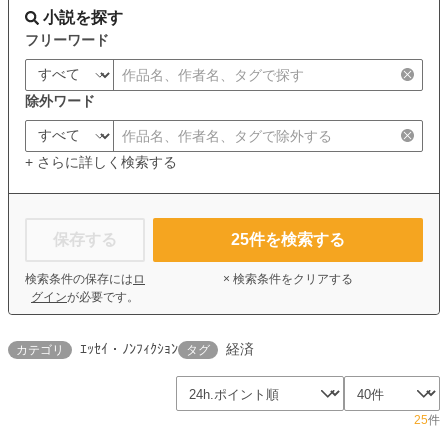
小説を探す
フリーワード
除外ワード
+ さらに詳しく検索する
保存する
25
件を検索する
検索条件の保存には
ロ
× 検索条件をクリアする
グイン
が必要です。
ｴｯｾｲ・ﾉﾝﾌｨｸｼｮﾝ
経済
カテゴリ
タグ
25
件