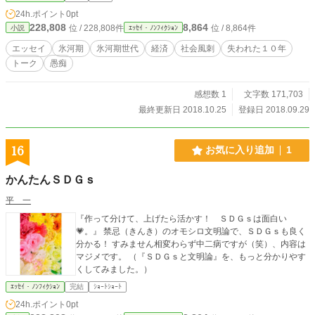
24h.ポイント
0pt
228,808
8,864
位 / 228,808件
位 / 8,864件
小説
ｴｯｾｲ・ﾉﾝﾌｨｸｼｮﾝ
エッセイ
氷河期
氷河期世代
経済
社会風刺
失われた１０年
トーク
愚痴
感想数 1
文字数 171,703
最終更新日 2018.10.25
登録日 2018.09.29
16
お気に入り追加
1
かんたんＳＤＧｓ
平 一
『作って分けて、上げたら活かす！ ＳＤＧｓは面白い
💗。』 禁忌（きんき）のオモシロ文明論で、ＳＤＧｓも良く
分かる！ すみません相変わらず中二病ですが（笑）、内容は
マジメです。 （『ＳＤＧｓと文明論』を、もっと分かりやす
くしてみました。）
ｴｯｾｲ・ﾉﾝﾌｨｸｼｮﾝ
完結
ｼｮｰﾄｼｮｰﾄ
24h.ポイント
0pt