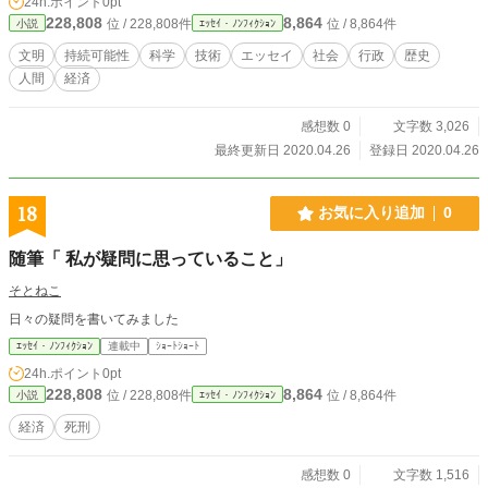
24h.ポイント
0pt
228,808
8,864
位 / 228,808件
位 / 8,864件
小説
ｴｯｾｲ・ﾉﾝﾌｨｸｼｮﾝ
文明
持続可能性
科学
技術
エッセイ
社会
行政
歴史
人間
経済
感想数 0
文字数 3,026
最終更新日 2020.04.26
登録日 2020.04.26
18
お気に入り追加
0
随筆「 私が疑問に思っていること」
そとねこ
日々の疑問を書いてみました
ｴｯｾｲ・ﾉﾝﾌｨｸｼｮﾝ
連載中
ｼｮｰﾄｼｮｰﾄ
24h.ポイント
0pt
228,808
8,864
位 / 228,808件
位 / 8,864件
小説
ｴｯｾｲ・ﾉﾝﾌｨｸｼｮﾝ
経済
死刑
感想数 0
文字数 1,516