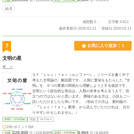
10点ぐらいの所なんですから。 今回はついでに、『アルファポリス』のスコ
アのルールやＨＯＴランキングの役割を独自の目線で説明したいと思います。で
経済
は、あらすじは終了します。
感想数 0
文字数 4,621
最終更新日 2020.02.11
登録日 2020.02.11
7
お気に入り追加
1
文明の星
平 一
ＳＦ「Ｌｕｃｉｆｅｒ（ルシファー）」シリーズを書く中で
考えた文明論の、解説図です。 人類に繁栄をもたらした〝文
明〟を、６つの要素の関係から理解しようとする仮説です。
文明という総合的な視点は、人類の未来を考えるうえで、役
立つのではないかと思います。 興味のある方は、小説もご一
読いただけましたら幸いです。 （初めての方は、要約版の
「〝Ｌｕｃｉｆｅｒ〟断章」から読んでいただければ、 分か
りやすいかもしれません。）
ｴｯｾｲ・ﾉﾝﾌｨｸｼｮﾝ
完結
ｼｮｰﾄｼｮｰﾄ
24h.ポイント
0pt
228,808
8,864
位 / 228,808件
位 / 8,864件
小説
ｴｯｾｲ・ﾉﾝﾌｨｸｼｮﾝ