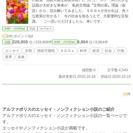
話題が大好きな筆者が、 私的文明論〝文明の星〟理論（仮
説）から、読み解いてみました。 ＳＤＧｓが分かれば、色々
な政策が分かる！ 今の社会を知るうえで、大変便利な豆知
識。 ご一読いただけましたら、幸いです。
ｴｯｾｲ・ﾉﾝﾌｨｸｼｮﾝ
完結
ｼｮｰﾄｼｮｰﾄ
24h.ポイント
0pt
228,808
8,864
位 / 228,808件
位 / 8,864件
小説
ｴｯｾｲ・ﾉﾝﾌｨｸｼｮﾝ
エッセイ
文明
持続可能性
ＳＤＧｓ
科学
経済
社会
行政
世界
未来
感想数 0
文字数 4,540
最終更新日 2020.10.18
登録日 2020.10.18
25
件
アルファポリスのエッセイ・ノンフィクション小説のご紹介
アルファポリスのエッセイ・ノンフィクション小説の一覧ページで
す。
エッセイやノンフィクション小説が満載です。