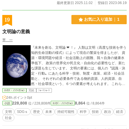
最終更新日 2025.11.02
登録日 2023.06.19
19
お気に入り追加
1
文明論の意義
平 一
『未来を創る、文明論 ❤ ！』 人類は文明（高度な技術を伴う
知的生命活動の様式）によって現在の繁栄を得ましたが、 資
源・環境問題や経済・社会活動上の困難、我々自身の健康水
準低下、 政策の世界化や民主化・自由化の必要性など、新た
な課題も生じています。 文明の要素には、個人の〝認識・決
定・行動〟にあたる科学・技術、制度・政策、経済・社会活
動と、 それぞれの必要条件である物的資源、人的資源、自
然・社会環境という、６つの要素が考えられます。 これらの
６要素から文明活動を総合的に考えれば、人類文明の持続的
ｴｯｾｲ・ﾉﾝﾌｨｸｼｮﾝ
完結
ｼｮｰﾄｼｮｰﾄ
な発展を図れると思います。
24h.ポイント
0pt
228,808
8,864
位 / 228,808件
位 / 8,864件
小説
ｴｯｾｲ・ﾉﾝﾌｨｸｼｮﾝ
文明
SDGｓ
歴史
未来
持続可能性
科学
技術
政治
経済
社会