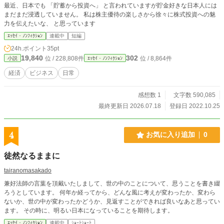
最近、日本でも 「貯蓄から投資へ」 と言われていますが貯金好きな日本人には
まだまだ浸透していません。 私は株主優待の楽しさから徐々に株式投資への魅
力を伝えたいな、 と思っています
ｴｯｾｲ・ﾉﾝﾌｨｸｼｮﾝ
連載中
短編
24h.ポイント
35pt
19,840
302
位 / 228,808件
位 / 8,864件
小説
ｴｯｾｲ・ﾉﾝﾌｨｸｼｮﾝ
経済
ビジネス
日常
感想数 1
文字数 590,085
最終更新日 2026.07.18
登録日 2022.10.25
4
お気に入り追加
0
徒然なるままに
tairanomasakado
兼好法師の言葉を頂戴いたしまして、世の中のことについて、思うことを書き綴
ろうとしています。 何年か経ってから、どんな風に考えが変わったか、変わら
ないか、世の中が変わったかどうか、見返すことができれば良いなあと思ってい
ます。 その時に、明るい日本になっていることを期待します。
ｴｯｾｲ・ﾉﾝﾌｨｸｼｮﾝ
連載中
ｼｮｰﾄｼｮｰﾄ