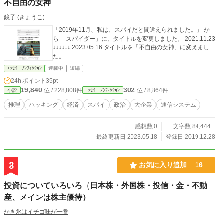
不自由の女神
鏡子 (きょうこ)
「2019年11月、私は、スパイだと間違えられました。」 か
ら 「スパイダー」に、タイトルを変更しました。 2021.11.23
↓↓↓↓↓↓ 2023.05.16 タイトルを「不自由の女神」に変えまし
た。
ｴｯｾｲ・ﾉﾝﾌｨｸｼｮﾝ
連載中
短編
24h.ポイント
35pt
19,840
302
位 / 228,808件
位 / 8,864件
小説
ｴｯｾｲ・ﾉﾝﾌｨｸｼｮﾝ
推理
ハッキング
経済
スパイ
政治
大企業
通信システム
感想数 0
文字数 84,444
最終更新日 2023.05.18
登録日 2019.12.28
3
お気に入り追加
16
投資についていろいろ（日本株・外国株・投信・金・不動
産、メインは株主優待）
かき氷はイチゴ味が一番