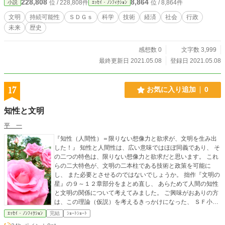
228,808
8,864
位 / 228,808件
位 / 8,864件
小説
ｴｯｾｲ・ﾉﾝﾌｨｸｼｮﾝ
文明
持続可能性
ＳＤＧｓ
科学
技術
経済
社会
行政
未来
歴史
感想数 0
文字数 3,999
最終更新日 2021.05.08
登録日 2021.05.08
17
お気に入り追加
0
知性と文明
平 一
『知性（人間性）＝限りない想像力と欲求が、文明を生み出
した！』 知性と人間性は、広い意味ではほぼ同義であり、 そ
の二つの特色は、限りない想像力と欲求だと思います。 これ
らの二大特色が、文明の二本柱である技術と政策を可能に
し、 また必要とさせるのではないでしょうか。 拙作『文明の
星』の９～１２章部分をまとめ直し、 あらためて人間の知性
と文明の関係について考えてみました。 ご興味がおありの方
は、この理論（仮説）を考えるきっかけになった、 ＳＦ小説
『Ｌｕｃｉｆｅｒ（ルシファー）』シリーズも含めて、 ご覧
ｴｯｾｲ・ﾉﾝﾌｨｸｼｮﾝ
完結
ｼｮｰﾄｼｮｰﾄ
いただけましたら幸いです。