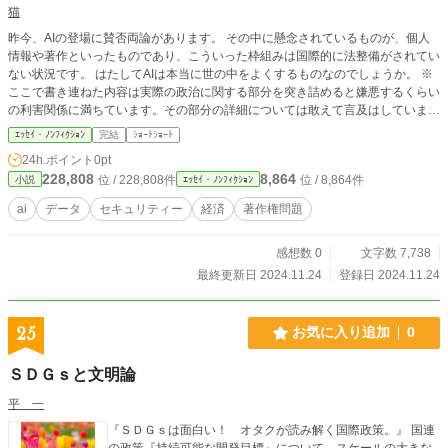
猫
昨今、AIの登場に賛否両論があります。 その中に懸念されているものが、個人
情報や著作といったものであり、こういった枠組みは国際的に法整備がされてい
ない状況です。 はたしてAIは本当に世の中をよくするものなのでしょうか。 ※
ここで書き連ねた内容は実際の政治に関する部分を突き詰めると嫌悪するくらい
の利害関係に満ちています。その部分の詳細については敢えて言及はしていませ
ん。
ｴｯｾｲ・ﾉﾝﾌｨｸｼｮﾝ
完結
ｼｮｰﾄｼｮｰﾄ
24h.ポイント
0pt
228,808
8,864
位 / 228,808件
位 / 8,864件
小説
ｴｯｾｲ・ﾉﾝﾌｨｸｼｮﾝ
ai
データ
セキュリティー
経済
著作権問題
感想数 0
文字数 7,738
最終更新日 2024.11.24
登録日 2024.11.24
25
お気に入り追加
0
ＳＤＧｓと文明論
平 一
『ＳＤＧｓは面白い！ オタクが読み解く国際政策。』 国連
の政策『持続可能な開発目標』について、スケールの大きな