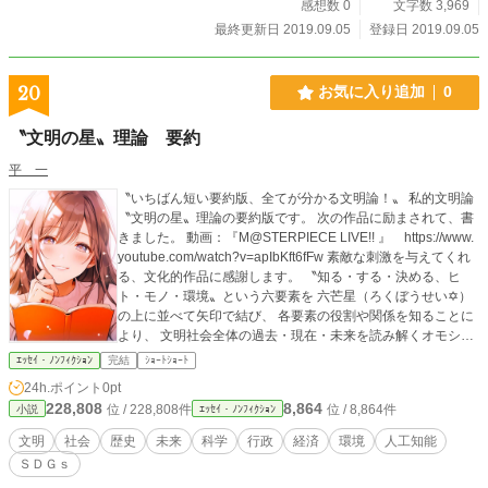
感想数 0
文字数 3,969
最終更新日 2019.09.05
登録日 2019.09.05
20
お気に入り追加
0
〝文明の星〟理論 要約
平 一
〝いちばん短い要約版、全てが分かる文明論！〟 私的文明論
〝文明の星〟理論の要約版です。 次の作品に励まされて、書
きました。 動画：『M@STERPIECE LIVE!! 』 https://www.
youtube.com/watch?v=apIbKft6fFw 素敵な刺激を与えてくれ
る、文化的作品に感謝します。 〝知る・する・決める、ヒ
ト・モノ・環境〟という六要素を 六芒星（ろくぼうせい✡）
の上に並べて矢印で結び、 各要素の役割や関係を知ることに
より、 文明社会全体の過去・現在・未来を読み解くオモシロ
理論です。 【技術】が進み、【社会】が豊かで複雑になるほ
ｴｯｾｲ・ﾉﾝﾌｨｸｼｮﾝ
完結
ｼｮｰﾄｼｮｰﾄ
ど、 人間の仕事は『便利な新しい技術を正しく使って、 どん
24h.ポイント
0pt
な社会を作るのか？』という【政策】を、 皆で一緒に考える
228,808
8,864
位 / 228,808件
位 / 8,864件
小説
ｴｯｾｲ・ﾉﾝﾌｨｸｼｮﾝ
ことに移っていくと思います。 単純に言われたことだけすれ
ばいいなら、 その知識さえ持っていれば足りますが、 どうす
文明
社会
歴史
未来
科学
行政
経済
環境
人工知能
べきかも考える時は、関係する物事全体の知識を、 モレなく
ＳＤＧｓ
ムダなくバランス良く、知ることが大切です。 今では総合学