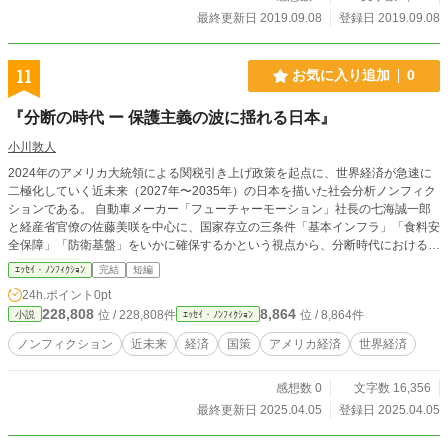
最終更新日 2019.09.08
登録日 2019.09.08
11
お気に入り追加
0
『分断の時代 ー 保護主義の波に揺れる日本』
小川敦人
2024年のアメリカ大統領による関税引き上げ政策を起点に、世界経済が急速に
二極化していく近未来（2027年〜2035年）の日本を描いた社会分析ノンフィク
ションである。 自動車メーカー「フューチャーモーション」社長の七海誠一郎
と経産省官僚の佐藤美咲を中心に、国家存立の三条件「基本インフラ」「食料安
全保障」「防衛基盤」をいかに確保するかという視点から、分断時代における日
本の選択肢を検証する。 日本のエネルギー自給率12%、食料自給率38%、輸入
ｴｯｾｲ・ﾉﾝﾌｨｸｼｮﾝ
完結
短編
依存の防衛技術という脆弱性を抱える中、単純な二極化への従属か、「第三の
24h.ポイント
0pt
道」としての戦略的自律連合の構築か、日本の産官学は模索を続ける。 ASEA
228,808
8,864
位 / 228,808件
位 / 8,864件
小説
ｴｯｾｲ・ﾉﾝﾌｨｸｼｮﾝ
N、インド、オーストラリアなどとの「インド太平洋経済フレームワーク」構
築、「分散型サプライチェーン」の開発、国産基幹技術の育成など、具体的な取
ノンフィクション
近未来
経済
国策
アメリカ経済
世界経済
り組みを通じて日本の生存戦略を描写。理想と現実の狭間で苦闘する日本の姿
は、今後訪れるかもしれない分断の時代を予見させる警鐘でもある。 世界GDP
感想数 0
文字数 16,356
の減少、食料供給の国際的分断リスクの63%上昇、極端気象による国内農業生
産の22%減少など、実証的データに基づいた未来予測は説得力に満ちている。
最終更新日 2025.04.05
登録日 2025.04.05