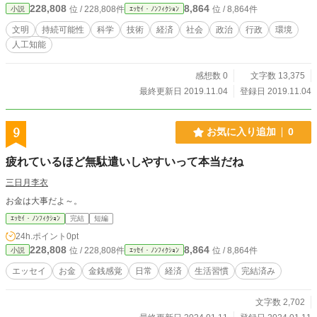
228,808
8,864
位 / 228,808件
位 / 8,864件
小説
ｴｯｾｲ・ﾉﾝﾌｨｸｼｮﾝ
境的（エンヴァイロンメンタル）な持続可能性は技術的政
策、 経済的（エコノミック）な持続可能性は経済政策、 社会
文明
持続可能性
科学
技術
経済
社会
政治
行政
環境
的（ソーシャル）な持続可能性は社会政策と人的資源政策に
人工知能
対応する課題といえます。 これらはいずれも、文明活動の本
体たる、経済・社会活動全体を対象としています。 政治的
（ポリティカル）な持続可能性は、 行政活動自身を対象とす
感想数 0
文字数 13,375
る、行政管理政策に対応する課題といえますが、 行政活動も
最終更新日 2019.11.04
登録日 2019.11.04
広い意味では経済・社会活動に含まれるので、 現在のところ
は他の３つの持続可能性の中に分けて、含めることができま
しょう。 いま、世界共通の政策課題は、人類文明の持続可能
9
お気に入り追加
0
性であると思います。 新たな技術と政策で、私達が地球上に
おける文明の持続可能性を達成し、 さらには宇宙にも文明活
疲れているほど無駄遣いしやすいって本当だね
動を広げていけるよう、期待します。 〝文明の星〟理論は、
アイドルマスターやバンドリのＹｏｕｔｕｂｅ動画に刺激を
三日月李衣
受けて、 ＳＦ「〝Ｌｕｃｉｆｅｒ〟断章」などを書く中で考
お金は大事だよ～。
えました。 動画については、「『〝Ｌｕｃｉｆｅｒ〟断章』
を幻視（み）せたもの」にまとめました。 ご興味がおありの
ｴｯｾｲ・ﾉﾝﾌｨｸｼｮﾝ
完結
短編
方は、あわせてご覧いただけましたら幸いです。
24h.ポイント
0pt
228,808
8,864
位 / 228,808件
位 / 8,864件
小説
ｴｯｾｲ・ﾉﾝﾌｨｸｼｮﾝ
エッセイ
お金
金銭感覚
日常
経済
生活習慣
完結済み
文字数 2,702