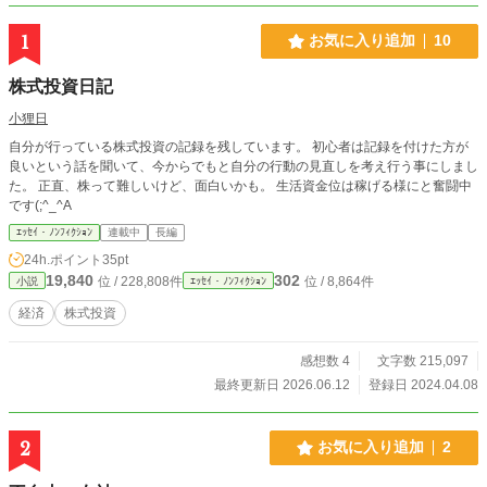
1
お気に入り追加
10
株式投資日記
小狸日
自分が行っている株式投資の記録を残しています。 初心者は記録を付けた方が
良いという話を聞いて、今からでもと自分の行動の見直しを考え行う事にしまし
た。 正直、株って難しいけど、面白いかも。 生活資金位は稼げる様にと奮闘中
です(;^_^A
ｴｯｾｲ・ﾉﾝﾌｨｸｼｮﾝ
連載中
長編
24h.ポイント
35pt
19,840
302
位 / 228,808件
位 / 8,864件
小説
ｴｯｾｲ・ﾉﾝﾌｨｸｼｮﾝ
経済
株式投資
感想数 4
文字数 215,097
最終更新日 2026.06.12
登録日 2024.04.08
2
お気に入り追加
2