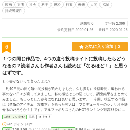
映画
文明
社会
科学
経済
行政
未来
人間
福祉
持続可能性
感想数 0
文字数 2,399
最終更新日 2020.01.26
登録日 2020.01.26
6
お気に入り追加
2
１つの同じ作品で、4つの違う投稿サイトに投稿したらどう
なるの？読者さんも作者さんも読めば『なるほど！』と思う
はずです。
もう書かないって言ったよね？
約40日間の長く短い闇投稿が終わりました。久し振りに投稿時間に追われる
事のない日々が戻って来ました。私の感想はこの辺にして、調査結果をまとめて
みました。ちょっとした参考になれば良いと思います。 今回、検証する作品
は【禁断のアイテム『攻略本』を拾った村人は、プロデューサーのシナリオを壊
せるのだろうか？】です。アルファポリスさんのHOTランキング最高33位にな
ったと思います。 『この程度の作品で？』 『最近のアルファポリスのHOTラン
ｴｯｾｲ・ﾉﾝﾌｨｸｼｮﾝ
完結
ｼｮｰﾄｼｮｰﾄ
キングも落ちたな。』 などなどの読者の心の声が聞こえて来ますが、発展途
24h.ポイント
0pt
上の作者にいきなり100点満点を求めようとはしないでくださいね。今やっと、
228,808
8,864
位 / 228,808件
位 / 8,864件
小説
ｴｯｾｲ・ﾉﾝﾌｨｸｼｮﾝ