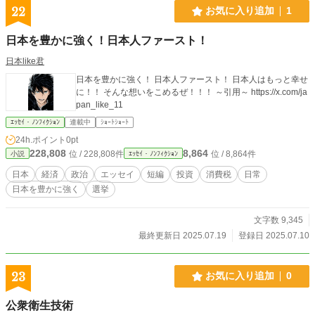
22
お気に入り追加
1
日本を豊かに強く！日本人ファースト！
日本like君
日本を豊かに強く！ 日本人ファースト！ 日本人はもっと幸せ
に！！ そんな想いをこめるぜ！！！ ～引用～ https://x.com/ja
pan_like_11
ｴｯｾｲ・ﾉﾝﾌｨｸｼｮﾝ
連載中
ｼｮｰﾄｼｮｰﾄ
24h.ポイント
0pt
228,808
8,864
位 / 228,808件
位 / 8,864件
小説
ｴｯｾｲ・ﾉﾝﾌｨｸｼｮﾝ
日本
経済
政治
エッセイ
短編
投資
消費税
日常
日本を豊かに強く
選挙
文字数 9,345
最終更新日 2025.07.19
登録日 2025.07.10
23
お気に入り追加
0
公衆衛生技術