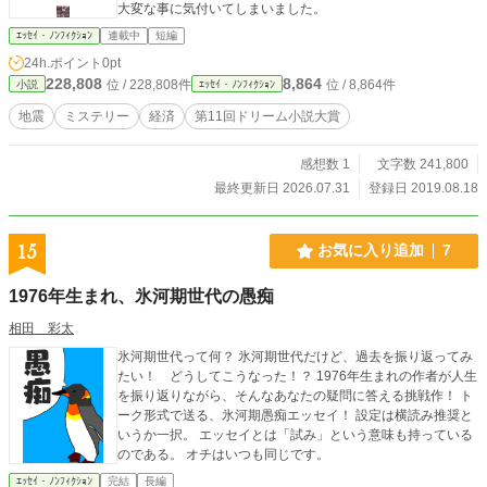
大変な事に気付いてしまいました。
ｴｯｾｲ・ﾉﾝﾌｨｸｼｮﾝ
連載中
短編
24h.ポイント
0pt
228,808
8,864
位 / 228,808件
位 / 8,864件
小説
ｴｯｾｲ・ﾉﾝﾌｨｸｼｮﾝ
地震
ミステリー
経済
第11回ドリーム小説大賞
感想数 1
文字数 241,800
最終更新日 2026.07.31
登録日 2019.08.18
15
お気に入り追加
7
1976年生まれ、氷河期世代の愚痴
相田 彩太
氷河期世代って何？ 氷河期世代だけど、過去を振り返ってみ
たい！ どうしてこうなった！？ 1976年生まれの作者が人生
を振り返りながら、そんなあなたの疑問に答える挑戦作！ ト
ーク形式で送る、氷河期愚痴エッセイ！ 設定は横読み推奨と
いうか一択。 エッセイとは「試み」という意味も持っている
のである。 オチはいつも同じです。
ｴｯｾｲ・ﾉﾝﾌｨｸｼｮﾝ
完結
長編