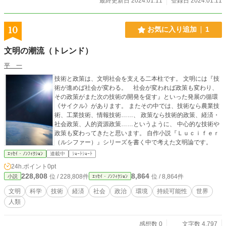
最終更新日 2024.01.11
登録日 2024.01.11
10
お気に入り追加
1
文明の潮流（トレンド）
平 一
技術と政策は、文明社会を支える二本柱です。 文明には『技
術が進めば社会が変わる。 社会が変われば政策も変わり、
その政策がまた次の技術の開発を促す』といった発展の循環
《サイクル》があります。 またその中では、技術なら農業技
術、工業技術、情報技術……、 政策なら技術的政策、経済・
社会政策、人的資源政策……というように、 中心的な技術や
政策も変わってきたと思います。 自作小説『Ｌｕｃｉｆｅｒ
（ルシファー）』シリーズを書く中で考えた文明論です。
ｴｯｾｲ・ﾉﾝﾌｨｸｼｮﾝ
連載中
ｼｮｰﾄｼｮｰﾄ
24h.ポイント
0pt
228,808
8,864
位 / 228,808件
位 / 8,864件
小説
ｴｯｾｲ・ﾉﾝﾌｨｸｼｮﾝ
文明
科学
技術
経済
社会
政治
環境
持続可能性
世界
人類
感想数 0
文字数 4,797