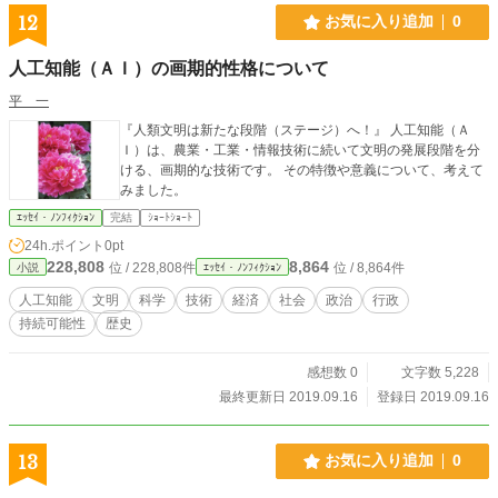
12
お気に入り追加
0
人工知能（ＡＩ）の画期的性格について
平 一
『人類文明は新たな段階（ステージ）へ！』 人工知能（Ａ
Ｉ）は、農業・工業・情報技術に続いて文明の発展段階を分
ける、画期的な技術です。 その特徴や意義について、考えて
みました。
ｴｯｾｲ・ﾉﾝﾌｨｸｼｮﾝ
完結
ｼｮｰﾄｼｮｰﾄ
24h.ポイント
0pt
228,808
8,864
位 / 228,808件
位 / 8,864件
小説
ｴｯｾｲ・ﾉﾝﾌｨｸｼｮﾝ
人工知能
文明
科学
技術
経済
社会
政治
行政
持続可能性
歴史
感想数 0
文字数 5,228
最終更新日 2019.09.16
登録日 2019.09.16
13
お気に入り追加
0