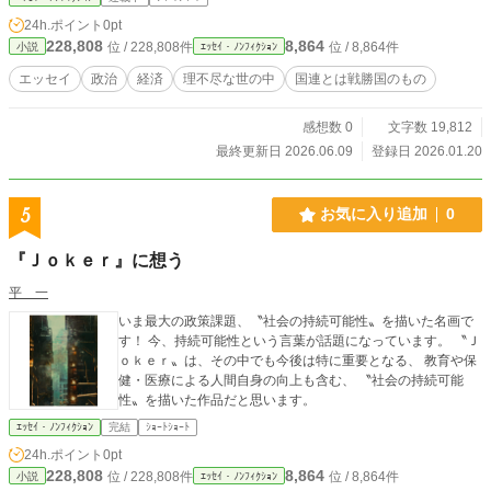
24h.ポイント
0pt
228,808
8,864
位 / 228,808件
位 / 8,864件
小説
ｴｯｾｲ・ﾉﾝﾌｨｸｼｮﾝ
エッセイ
政治
経済
理不尽な世の中
国連とは戦勝国のもの
感想数 0
文字数 19,812
最終更新日 2026.06.09
登録日 2026.01.20
5
お気に入り追加
0
『Ｊｏｋｅｒ』に想う
平 一
いま最大の政策課題、〝社会の持続可能性〟を描いた名画で
す！ 今、持続可能性という言葉が話題になっています。 〝Ｊ
ｏｋｅｒ〟は、その中でも今後は特に重要となる、 教育や保
健・医療による人間自身の向上も含む、 〝社会の持続可能
性〟を描いた作品だと思います。
ｴｯｾｲ・ﾉﾝﾌｨｸｼｮﾝ
完結
ｼｮｰﾄｼｮｰﾄ
24h.ポイント
0pt
228,808
8,864
位 / 228,808件
位 / 8,864件
小説
ｴｯｾｲ・ﾉﾝﾌｨｸｼｮﾝ