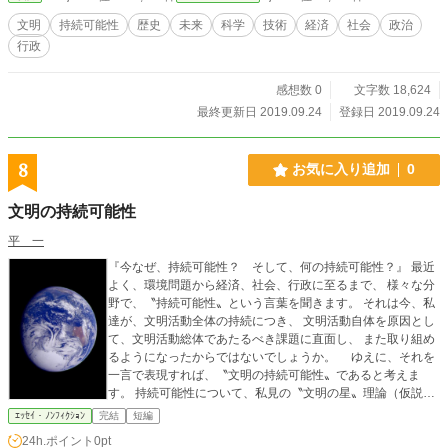
文明
持続可能性
歴史
未来
科学
技術
経済
社会
政治
行政
感想数 0
文字数 18,624
最終更新日 2019.09.24
登録日 2019.09.24
8
お気に入り追加
0
文明の持続可能性
平 一
『今なぜ、持続可能性？ そして、何の持続可能性？』 最近
よく、環境問題から経済、社会、行政に至るまで、 様々な分
野で、〝持続可能性〟という言葉を聞きます。 それは今、私
達が、文明活動全体の持続につき、 文明活動自体を原因とし
て、文明活動総体であたるべき課題に直面し、 また取り組め
るようになったからではないでしょうか。 ゆえに、それを
一言で表現すれば、〝文明の持続可能性〟であると考えま
す。 持続可能性について、私見の〝文明の星〟理論（仮説）
をもとに読み解いてみました。 持続可能性とは地域政策から
ｴｯｾｲ・ﾉﾝﾌｨｸｼｮﾝ
完結
短編
国家、国際政策にまで共通する政策課題であり、 この理論の
24h.ポイント
0pt
政策分類を使って理解すれば、分かりやすいと思います。 環