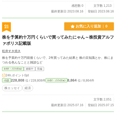
習や学際研究が重視され、 未来学や地政学、哲学など総合的
な学問が 注目されている理由もそこにあり、 そんな時代には
感想数 0
文字数 1,213
文明論も大いに役立つと考えます。 ご興味がおありの方は、
最終更新日 2023.08.16
登録日 2023.08.16
関連作品もご覧いただけましたら幸いです。
21
お気に入り追加
0
株を予算約十万円くらいで買ってみたにゃん～株投資アルフ
ァポリス記載版
松井すき焼き
株を予算約十万円前後くらいで、2年買ってみた結果と 株の豆知識とか、株にま
つわる色んなことと雑談など
ｴｯｾｲ・ﾉﾝﾌｨｸｼｮﾝ
連載中
長編
24h.ポイント
0pt
228,808
8,864
位 / 228,808件
位 / 8,864件
小説
ｴｯｾｲ・ﾉﾝﾌｨｸｼｮﾝ
株エッセイ
経済
文字数 2,051
最終更新日 2025.07.16
登録日 2025.07.15