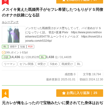
メスイキ覚えた既婚男子がセフレ希望したつもりがドＳ同僚
のオナホ奴隷になる話
ルシーアンナ
ノンケだった既婚受けがメス堕ちしてって、バイ攻めがドＳ
になっていく話。 登志×直瀬 Pixiv https://www.pixiv.net/nov
el/series/11654778 ムーンライトノベルズ https://novel18.s
yosetu.com/n5324ip/
BL
連載中
短編
R18
24h.ポイント
63pt
14,436
3,438
位 / 228,852件
位 / 31,440件
小説
BL
リーマン
セフレ関係
M受け
S攻め
既婚受け
BL
感想数 0
文字数 19,794
最終更新日 2025.01.01
登録日 2024.12.30
4
お気に入り追加
25
元カレが俺をふったので宝物みたいに愛されてた身体はおぢ