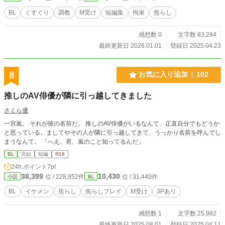
BL
くすぐり
調教
M受け
短編集
拘束
焦らし
感想数 0
文字数 83,284
最終更新日 2026.01.01
登録日 2025.04.23
8
お気に入り追加
102
推しのAV俳優が隣に引っ越してきました
さくら優
一宮嵐。 それが彼の名前だ。 推しのAV俳優がいるなんて、正直自分でもどうか
と思っている。ましてやその人が隣に引っ越してきて、うっかり名前を呼んでし
まうなんて。 「へえ。君、嵐のこと知ってるんだ」
BL
完結
短編
R18
24h.ポイント
7pt
38,399
10,430
位 / 228,852件
位 / 31,440件
小説
BL
BL
イケメン
焦らし
焦らしプレイ
M受け
3Pあり
感想数 1
文字数 25,982
最終更新日 2025.08.01
登録日 2025.04.11