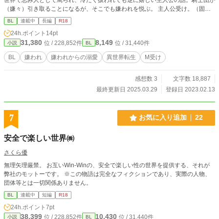
（嫌々）引き取ることになるが、そこでも嫌われを悦ぶ。 主人公受け。（固定C
Pです） ドMな嫌われ異世界人受け×冷酷な副騎士団長攻め 初心者ですが、暖か
BL
連載中
長編
R18
く応援していただけると嬉しいです。
24h.ポイント
14pt
31,380
8,149
位 / 228,852件
位 / 31,440件
小説
BL
BL
嫌われ
嫌われからの溺愛
異世界転生
M受け
感想数 3
文字数 18,887
最終更新日 2025.03.29
登録日 2023.02.13
7
お気に入り追加
22
安全で楽しい世界㈱
さくら優
無理矢理厳禁。 お互いWin-Winの、安全で楽しい性の世界を提供する、それが
弊社のモットーです。 ※この物語は完全なフィクションであり、実際の人物、
団体等とは一切関係ありません。
BL
連載中
短編
R18
24h.ポイント
7pt
38,399
10,430
位 / 228,852件
位 / 31,440件
小説
BL