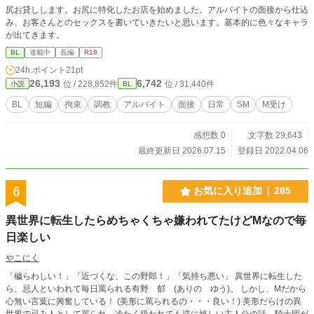
尻お貸しします。お尻に特化したお店を始めました。アルバイトの面接から仕込
み、お客さんとのセックスを書いていきたいと思います。基本的に色々なキャラ
が出てきます。
BL
連載中
長編
R18
24h.ポイント
21pt
26,193
6,742
位 / 228,852件
位 / 31,440件
小説
BL
BL
短編
拘束
調教
アルバイト
面接
日常
SM
M受け
感想数 0
文字数 29,643
最終更新日 2026.07.15
登録日 2022.04.06
6
お気に入り追加
285
異世界に転生したらめちゃくちゃ嫌われてたけどMなので毎
日楽しい
やこにく
「穢らわしい！」「近づくな、この野郎！」「気持ち悪い」 異世界に転生した
ら、忌人といわれて毎日罵られる有野 郁 (ありの ゆう)。 しかし、Mだから
心無い言葉に興奮している！ (美形に罵られるの・・・良い！) 美形だらけの異
世界で忌み人として罵られ、冷たく扱われても逆に嬉しい主人公の話。騎士団が