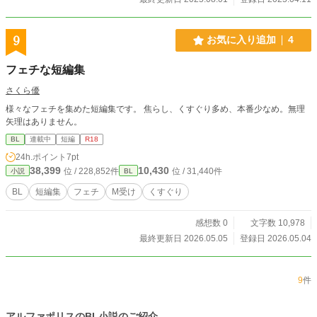
9
お気に入り追加
4
フェチな短編集
さくら優
様々なフェチを集めた短編集です。 焦らし、くすぐり多め、本番少なめ。無理
矢理はありません。
BL
連載中
短編
R18
24h.ポイント
7pt
38,399
10,430
位 / 228,852件
位 / 31,440件
小説
BL
BL
短編集
フェチ
M受け
くすぐり
感想数 0
文字数 10,978
最終更新日 2026.05.05
登録日 2026.05.04
9
件
アルファポリスのBL小説のご紹介