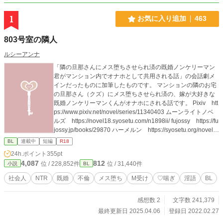
1
お気に入り追加
463
803号室の隣人
ルシーアンナ
「隣の旦那さんにメス堕ちさせられ済の既婚ノンケリーマン
君がマンション内でオナホとして共用される話」の会話劇メ
インだったものに加筆したものです。 マンションの隣のお宅
の旦那さん（クズ）にメス堕ちさせられ済の、嫁が大好きな
既婚ノンケリーマンくんがオナホにされる話です。 Pixiv htt
ps://www.pixiv.net/novel/series/11340403 ムーンライトノベ
ルズ https://novel18.syosetu.com/n1898ii/ fujossy https://fu
jossy.jp/books/29870 ハーメルン https://syosetu.org/novel/4
06696/
BL
連載中
短編
R18
24h.ポイント
355pt
4,087
812
位 / 228,852件
位 / 31,440件
小説
BL
社会人
NTR
既婚
不倫
メス堕ち
M受け
♡喘ぎ
淫語
BL
感想数 2
文字数 241,379
最終更新日 2025.04.06
登録日 2022.02.27