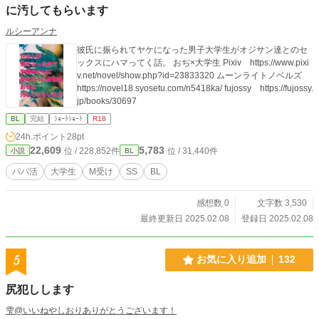
に汚してもらいます
ルシーアンナ
彼氏に振られてヤケになった男子大学生がオジサン達とのセ
ックスにハマってく話。 おぢ×大学生 Pixiv https://www.pixi
v.net/novel/show.php?id=23833320 ムーンライトノベルズ
https://novel18.syosetu.com/n5418ka/ fujossy https://fujossy.
jp/books/30697
BL
完結
ｼｮｰﾄｼｮｰﾄ
R18
24h.ポイント
28pt
22,609
5,783
位 / 228,852件
位 / 31,440件
小説
BL
パパ活
大学生
M受け
SS
BL
感想数 0
文字数 3,530
最終更新日 2025.02.08
登録日 2025.02.08
5
お気に入り追加
132
尻犯しします
雫@いいねやしおりありがとうございます！