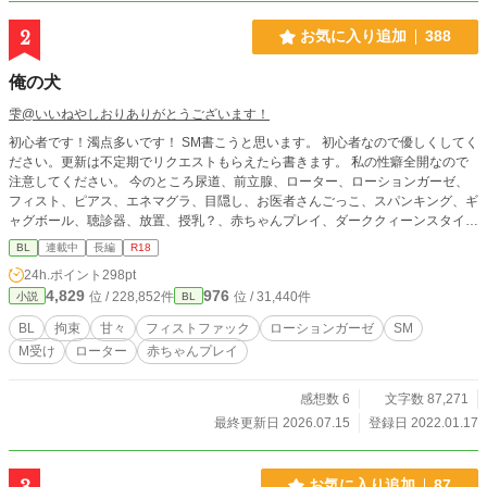
2
お気に入り追加
388
俺の犬
雫@いいねやしおりありがとうございます！
初心者です！濁点多いです！ SM書こうと思います。 初心者なので優しくしてく
ださい。更新は不定期でリクエストもらえたら書きます。 私の性癖全開なので
注意してください。 今のところ尿道、前立腺、ローター、ローションガーゼ、
フィスト、ピアス、エネマグラ、目隠し、お医者さんごっこ、スパンキング、ギ
ャグボール、聴診器、放置、授乳？、赤ちゃんプレイ、ダーククィーンスタイル
などを書こうかな。終わり次第甘々になります。調教、小スカ
BL
連載中
長編
R18
24h.ポイント
298pt
4,829
976
位 / 228,852件
位 / 31,440件
小説
BL
BL
拘束
甘々
フィストファック
ローションガーゼ
SM
M受け
ローター
赤ちゃんプレイ
感想数 6
文字数 87,271
最終更新日 2026.07.15
登録日 2022.01.17
3
お気に入り追加
87