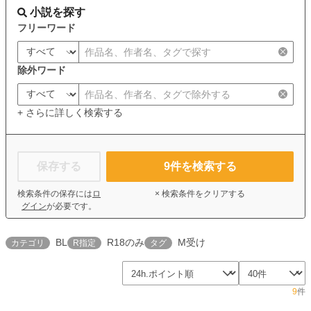
小説を探す
フリーワード
除外ワード
+ さらに詳しく検索する
保存する
9
件を検索する
検索条件の保存には
ロ
× 検索条件をクリアする
グイン
が必要です。
BL
R18のみ
M受け
カテゴリ
R指定
タグ
9
件