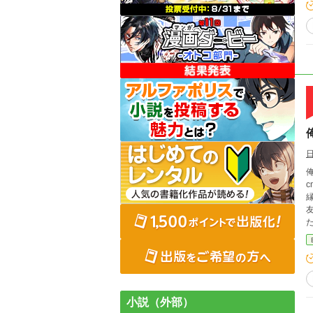
俺の兄貴
cm 体重 47kg 久我 子春 （くが こはる） 24歳 女性 都和の同僚
縁。 阿澄 璃織 （あずみ りお） 17歳 女性 尊
友人。 物語内容 一言で言うと
小説（外部）