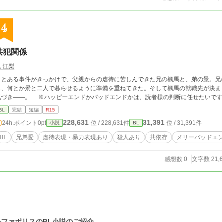
4
共犯関係
 江梨
とある事件がきっかけで、父親からの虐待に苦しんできた兄の楓馬と、弟の景。兄
ら、何とか景と二人で暮らせるように準備を重ねてきた。そして楓馬の就職先が決ま
気づき――。 ※ハッピーエンドかバッドエンドかは、読者様の判断に任せたい
BL
完結
短編
R15
228,631
31,391
24h.ポイント
0pt
位 / 228,631件
位 / 31,391件
小説
BL
BL
兄弟愛
虐待表現・暴力表現あり
殺人あり
共依存
メリーバッドエ
感想数 0
文字数 21,
ルファポリスのBL小説のご紹介