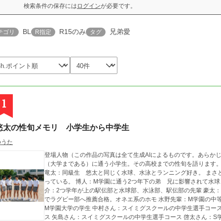
検索条件の保存には
ログイン
が必要です。
BL
R15のみ
兄弟愛
テゴリ
R指定
タグ
1
悠太の性旬メモリ 小学生から中学生
ゆうた
登場人物（この作品の写真は全て生成AIによるものです。あらかじ
（大学まである）に通う小学生。その高校までの性旬を語ります
竜太：同級生 悠太と同じく水球、水泳とランニング好き。 まさ
っている。 博人：M学園に通う2つ年下の弟 兄に影響されて水球
介：2つ学年が上の駅伝部と水球部、水泳部、駅伝部の先輩 豪太
でラグビー部へ推薦合格。オネエ系のホモ 水野先輩：M学園の中
M学園大学の学生 中村さん：スイミグスクールの中学生選手コー
ス 矢島さん：スイミグスクールの中学生選手コース 啓太さん：S