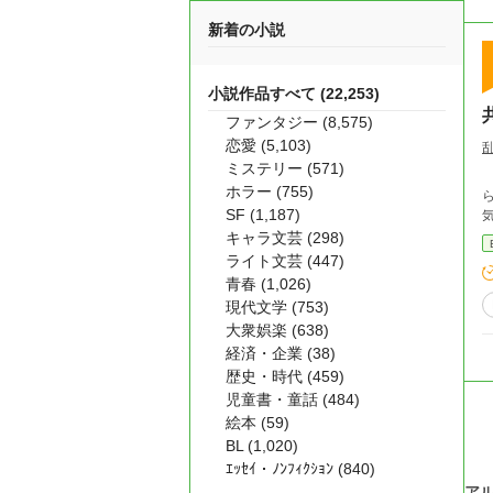
新着の小説
小説作品すべて (22,253)
ファンタジー (8,575)
恋愛 (5,103)
乱
ミステリー (571)
ホラー (755)
SF (1,187)
キャラ文芸 (298)
ライト文芸 (447)
青春 (1,026)
現代文学 (753)
大衆娯楽 (638)
経済・企業 (38)
歴史・時代 (459)
児童書・童話 (484)
絵本 (59)
BL (1,020)
ｴｯｾｲ・ﾉﾝﾌｨｸｼｮﾝ (840)
ア