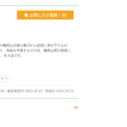
お気に入り追加
32
の楓馬は父親の暴力から必死に弟を守りなが
り、高校を卒業するその日。楓馬は景の異変に
です。全４話です。
ンド？
610
最終更新日 2021.03.15
登録日 2021.03.12
4
件