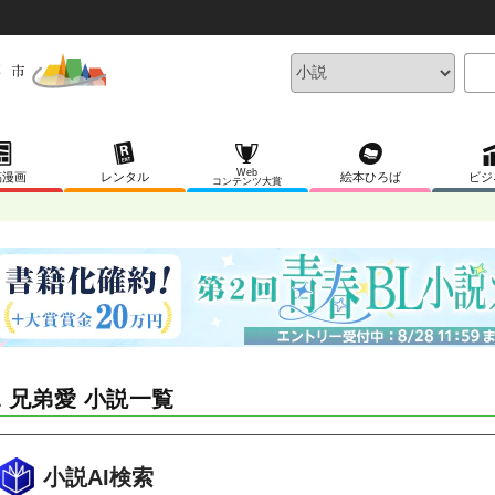
Web
稿漫画
レンタル
絵本ひろば
ビジ
コンテンツ大賞
L 兄弟愛 小説一覧
小説AI検索