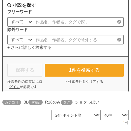
小説を探す
フリーワード
除外ワード
+ さらに詳しく検索する
保存する
1
件を検索する
検索条件の保存には
ロ
× 検索条件をクリアする
グイン
が必要です。
BL
R18のみ
ショタっぽい
カテゴリ
R指定
タグ
1
件