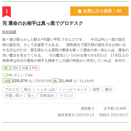
1
お気に入り追加
86
完 運命のお相手は真っ黒でグロテスク
鈴鈴躊躇
散々遊び散らかした騎士×可愛い平民 アホエロです。 今日は年に一度の国王
様の誕生日。そして生誕祭でもある。 国民総出で国王様の誕生日をお祝いを
する日なのだが、国王様からも国民の繁栄を願って運命の赤い糸ならぬ、運命の
赤い魔法を見せてくれる。 その魔法というのがお祭りの1日だけ、17才以上の
独身者は自分の運命の相手も独身でこの国の何処かに存在していれば、自分の股
間が運命の相手の股間と入れ替わる魔法だ。 今年17才になったばかりのコッチ
BL
完結
短編
R18
はその生誕祭を楽しみにしていたのに、当日の朝、自分の股間に現れたのは真っ
24h.ポイント
0pt
黒でグロテスクな巨根ちんちんだった！！ その持ち主を想像すると怖くなり、
228,874
31,444
位 / 228,874件
位 / 31,444件
小説
BL
自分の生えたグロテスクな股間を隠し、自分が運命の相手に発見されない様に用
心していたのに、コッチ自身の股間だと思われるちんちんを晒けだして堂々と歩
アホエロ
騎士
ショタっぽい
ハッピーエンド
股間
魔法
いている人を発見してしまう！！ 今回喘ぎ声メーカーで主人公の名前を入力し
可愛い受け
祭り
巨根攻め
ラブコメ
て出来た言葉を使用しました。 誤字脱字報告有難う御座います。他サイトでも
掲載しています。R18には※がついています。
感想数 0
文字数 10,968
最終更新日 2023.05.13
登録日 2023.04.27