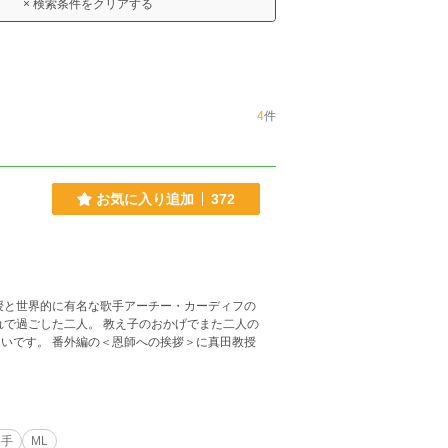
× 検索条件をクリアする
4
件
お気に入り追加
372
授と世界的に有名な歌手アーチー・カーディフの
れで過ごした二人。 教え子のおかげでまた二人の
いです。 番外編の＜恩師への挨拶＞に真田教授
相手
ML