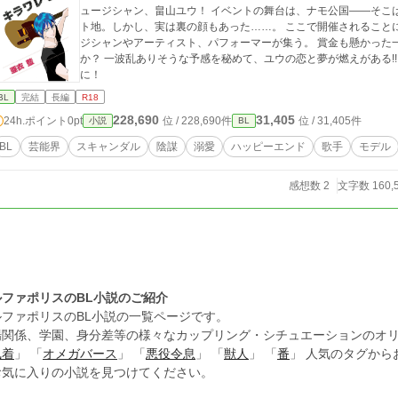
ュージシャン、畠山ユウ！ イベントの舞台は、ナモ公国――そこ
ト地。しかし、実は裏の顔もあった……。 ここで開催されること
ジシャンやアーティスト、パフォーマーが集う。 賞金も懸かった
か？ 一波乱ありそうな予感を秘めて、ユウの恋と夢が燃えがある!! オールキャストでお送りします(^^)/お楽し
に！
BL
完結
長編
R18
228,690
31,405
24h.ポイント
0pt
位 / 228,690件
位 / 31,405件
小説
BL
BL
芸能界
スキャンダル
陰謀
溺愛
ハッピーエンド
歌手
モデル
感想数 2
文字数 160,
ルファポリスのBL小説のご紹介
ルファポリスのBL小説の一覧ページです。
場関係、学園、身分差等の様々なカップリング・シチュエーションのオリ
執着
」 「
オメガバース
」 「
悪役令息
」 「
獣人
」 「
番
」 人気のタグか
お気に入りの小説を見つけてください。