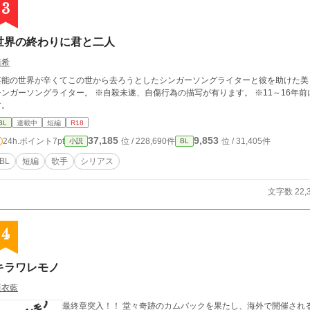
3
世界の終わりに君と二人
侑希
芸能の世界が辛くてこの世から去ろうとしたシンガーソングライターと彼を助けた美
ソングライター。 ※自殺未遂、自傷行為の描写が有ります。 ※11～16年前に鴇矢名義で書いた2冊の同人誌を改稿していま
す。
BL
連載中
短編
R18
37,185
9,853
24h.ポイント
7pt
位 / 228,690件
位 / 31,405件
小説
BL
BL
短編
歌手
シリアス
文字数 22,
4
キラワレモノ
亜衣藍
最終章突入！！ 堂々奇跡のカムバックを果たし、海外で開催され