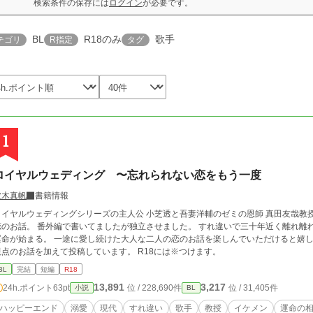
検索条件の保存には
ログイン
が必要です。
BL
R18のみ
歌手
テゴリ
R指定
タグ
1
ロイヤルウェディング 〜忘れられない恋をもう一度
波木真帆
書籍情報
ロイヤルウェディングシリーズの主人公 小芝透と吾妻洋輔のゼミの恩師 真田友哉教
恋のお話。 番外編で書いてましたが独立させました。 すれ違いで三十年近く離れ離
運命が始まる。 一途に愛し続けた大人な二人の恋のお話を楽しんでいただけると嬉し
視点のお話を加えて投稿しています。 R18には※つけます。
BL
完結
短編
R18
13,891
3,217
24h.ポイント
63pt
位 / 228,690件
位 / 31,405件
小説
BL
ハッピーエンド
溺愛
現代
すれ違い
歌手
教授
イケメン
運命の