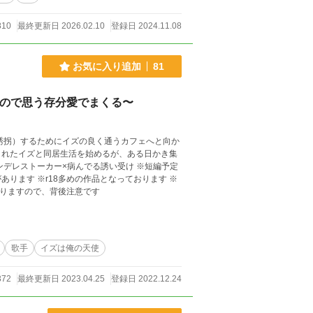
810
最終更新日 2026.02.10
登録日 2024.11.08
お気に入り追加
81
たので思う存分愛でまくる〜
誘拐）するためにイズの良く通うカフェへと向か
くれたイズと同居生活を始めるが、ある日かき集
ります ※r18多めの作品となっております ※
おりますので、背後注意です
歌手
イズは俺の天使
372
最終更新日 2023.04.25
登録日 2022.12.24