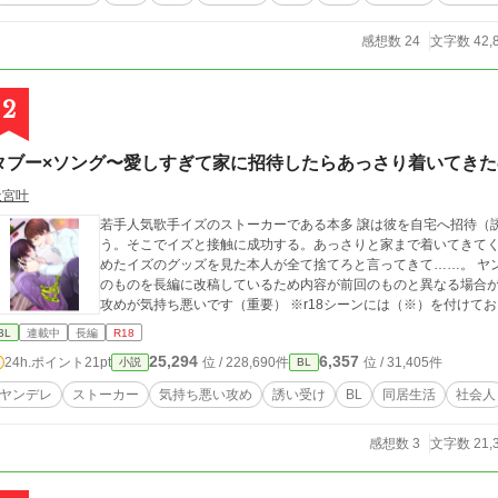
感想数 24
文字数 42,
2
タブー×ソング〜愛しすぎて家に招待したらあっさり着いてき
天宮叶
若手人気歌手イズのストーカーである本多 譲は彼を自宅へ招待（
う。そこでイズと接触に成功する。あっさりと家まで着いてきて
めたイズのグッズを見た本人が全て捨てろと言ってきて……。 ヤンデレストーカー×病んでる誘い受け ※短編予定
のものを長編に改稿しているため内容が前回のものと異なる場合があ
攻めが気持ち悪いです（重要） ※r18シーンには（※）を付けて
BL
連載中
長編
R18
25,294
6,357
24h.ポイント
21pt
位 / 228,690件
位 / 31,405件
小説
BL
ヤンデレ
ストーカー
気持ち悪い攻め
誘い受け
BL
同居生活
社会人
感想数 3
文字数 21,