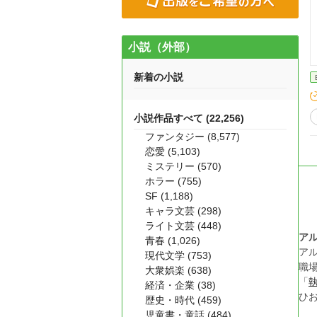
小説（外部）
新着の小説
小説作品すべて (22,256)
ファンタジー (8,577)
恋愛 (5,103)
ミステリー (570)
ホラー (755)
SF (1,188)
キャラ文芸 (298)
ライト文芸 (448)
ア
青春 (1,026)
ア
現代文学 (753)
職
大衆娯楽 (638)
「
経済・企業 (38)
ひ
歴史・時代 (459)
児童書・童話 (484)