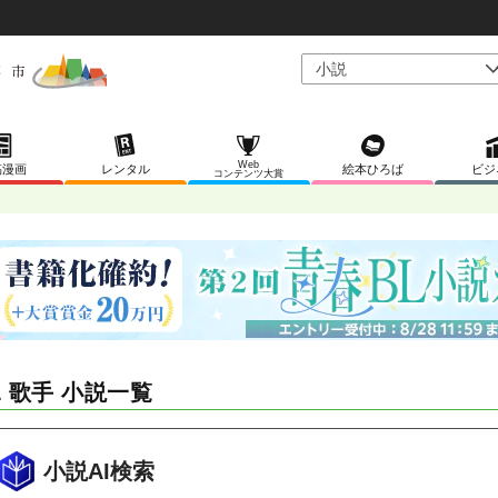
Web
稿漫画
レンタル
絵本ひろば
ビジ
コンテンツ大賞
L 歌手 小説一覧
小説AI検索