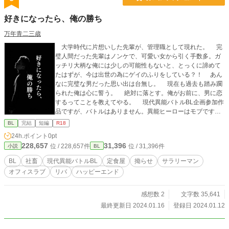
好きになったら、俺の勝ち
万年青二三歳
大学時代に片想いした先輩が、管理職として現れた。 完
璧人間だった先輩はノンケで、可愛い女から引く手数多。ガ
ッチリ大柄な俺には少しの可能性もないと、とっくに諦めて
たはずが、今は出世の為にゲイのふりをしている？！ あん
なに完璧な男だった思い出は台無し。 現在も過去も踏み躙
られた俺は心に誓う。 絶対に落とす。俺がお前に、男に恋
するってことを教えてやる。 現代異能バトルBL企画参加作
品ですが、バトルはありません。異能ヒーローはモブです。
地雷要素がある方は下記ご参照ください。↓詳細ネタバレ回
BL
完結
短編
R18
避したい方はここでストップしてください。 リバです。
24h.ポイント
0pt
両者クズです。 酒で潰します。 想いを伝える前にセック
228,657
31,396
位 / 228,657件
位 / 31,396件
小説
BL
スします。 プレッシャーを与えてセックスの同意を取りま
す。 目隠しプレイあります。 実況言葉責めします。
BL
社畜
現代異能バトルBL
定食屋
拗らせ
サラリーマン
洗浄シーンがあります。 痛みはありませんが、苦しくなる
オフィスラブ
リバ
ハッピーエンド
ほど焦らされます。 潮吹きします。 鏡プレイします。
小スカあります。 意識がない相手とセックスを続けま
す。 同意なしに生中出しします。
感想数 2
文字数 35,641
最終更新日 2024.01.16
登録日 2024.01.12