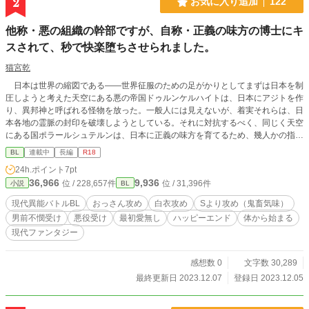
2
お気に入り追加
122
他称・悪の組織の幹部ですが、自称・正義の味方の博士にキ
スされて、秒で快楽堕ちさせられました。
猫宮乾
日本は世界の縮図である――世界征服のための足がかりとしてまずは日本を制
圧しようと考えた天空にある悪の帝国ドゥルンケルハイトは、日本にアジトを作
り、異邦神と呼ばれる怪物を放った。一般人には見えないが、着実それらは、日
本各地の霊脈の封印を破壊しようとしている。それに対抗するべく、同じく天空
にある国ポラールシュテルンは、日本に正義の味方を育てるため、幾人かの指導
者や科学者などを派遣した。その一人であるガイは、常日頃正義の味方のハルキ
BL
連載中
長編
R18
に選ばれた者のみが持つ粒輝力について教えながら、実戦時には、時折自分も参
24h.ポイント
7pt
戦していた。特に悪の組織の幹部で、異邦神とは比べものにならないほど強いリ
36,966
9,936
位 / 228,657件
位 / 31,396件
小説
BL
オンが直接出てきた場合などは、まだハルキには対処が困難なので、ガイが応戦
している。そんなある日、ガイはリオンにキスをした。そうして体から始まる、
現代異能バトルBL
おっさん攻め
白衣攻め
Sより攻め（鬼畜気味）
最初は愛無しの若干Ｓなおっさん攻め×男前不憫な悪の組織の幹部のお話。※及
男前不憫受け
悪役受け
最初愛無し
ハッピーエンド
体から始まる
川奈津生様主催の『現代異能バトルBL企画』参加作品です。コンセプトは正義
現代ファンタジー
の味方側の科学者×悪の組織の幹部です。またご当地風ですが、架空の街です。
宜しければご覧下さい！
感想数 0
文字数 30,289
最終更新日 2023.12.07
登録日 2023.12.05