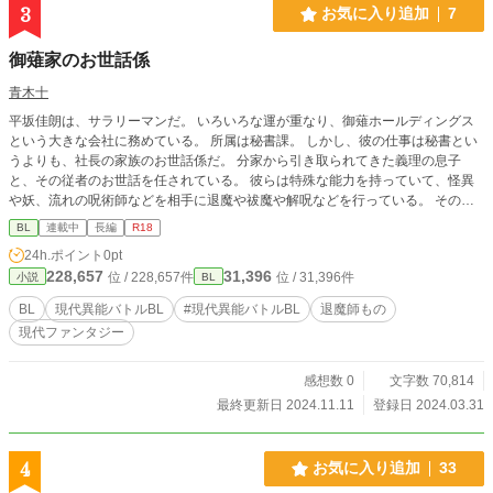
3
お気に入り追加
7
御薙家のお世話係
青木十
平坂佳朗は、サラリーマンだ。 いろいろな運が重なり、御薙ホールディングス
という大きな会社に務めている。 所属は秘書課。 しかし、彼の仕事は秘書とい
うよりも、社長の家族のお世話係だ。 分家から引き取られてきた義理の息子
と、その従者のお世話を任されている。 彼らは特殊な能力を持っていて、怪異
や妖、流れの呪術師などを相手に退魔や祓魔や解呪などを行っている。 そのサ
ポートも佳朗の仕事だ。 今日、夕方から急な連絡が入って現場に向かえば、繁
BL
連載中
長編
R18
華街は崩壊していて―― 眼の前では暗闇を集めたかのような半実体の巨神と、
24h.ポイント
0pt
澱みの塊のような大きすぎるスライムが取っ組み合いをしていた。 現代異能バ
228,657
31,396
位 / 228,657件
位 / 31,396件
小説
BL
トルBL企画参加作品です。 ご主人（退魔師）＆従者（人外）×お世話係（ただ
の人間）。 ムーンライトノベルズさんでも公開しています。
BL
現代異能バトルBL
#現代異能バトルBL
退魔師もの
現代ファンタジー
感想数 0
文字数 70,814
最終更新日 2024.11.11
登録日 2024.03.31
4
お気に入り追加
33