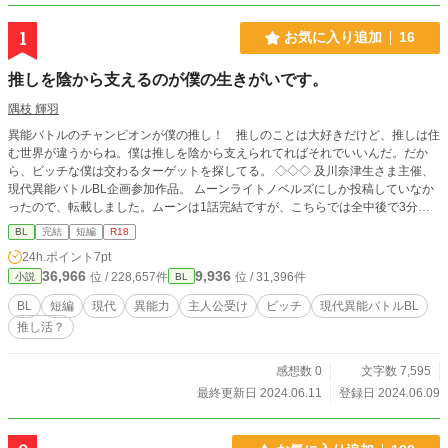
1
お気に入り追加
16
推しを陰から支えるのが僕の生きがいです。
隅枝 輝羽
異能バトルのチャンピオンが僕の推し！ 推しのことは大好きだけど、推しは住
む世界が違うからね。僕は推しを陰から支えられてればそれでいいんだ。だか
ら、ビッチな僕は交わるターゲットを探してる。 ◇◇◇ 及川奈津生さま主催、
現代異能バトルBL企画参加作品。 ムーンライトノベルズにしか投稿していなか
ったので、転載しました。ムーンは1話完結ですが、こちらでは全中後で3分割
投稿です。
BL
完結
短編
R18
24h.ポイント
7pt
36,966
9,936
位 / 228,657件
位 / 31,396件
小説
BL
BL
短編
現代
異能力
主人公受け
ビッチ
現代異能バトルBL
推し活？
感想数 0
文字数 7,595
最終更新日 2024.06.11
登録日 2024.06.09