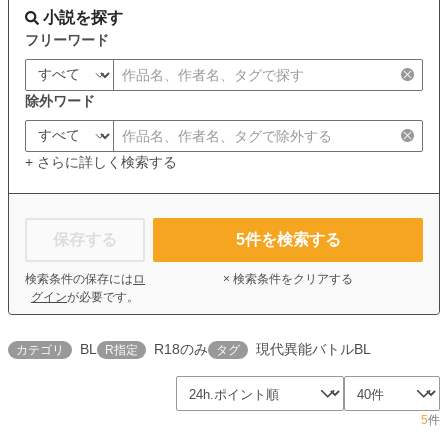
小説を探す
フリーワード
除外ワード
+ さらに詳しく検索する
保存する
5
件を検索する
検索条件の保存には
ロ
× 検索条件をクリアする
グイン
が必要です。
BL
R18のみ
現代異能バトルBL
カテゴリ
R指定
タグ
5
件