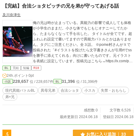
【完結】合法ショタビッチの兄を弟が守ってあげる話
及川奈津生
俺の兄は時が止まっている。異能力の影響で成人しても体格
が小学生のままだ。小さな体でもじもじオナニーしてたか
ら、たまらなくなって手を出した。 タイトルが全てです。超
ふわふわ設定で書いてますので異能力バトルとかはありませ
ん。タグにご注意ください。全３話。 ※pome村さんがＸで
投稿された「#イラストを投げたら文字書きさんが引用rtでss
を勝手に添えてくれる」向けに書いたものです。元イラスト
を表紙に設定しています。投稿元はこちら→https://x.com/po
memura_/status/1794349773484683343 ※現代異能バトルB
BL
完結
短編
R18
L企画(https://battlebl.oikawa-novel.com/)の共通設定を利用し
24h.ポイント
0pt
ています。
228,657
31,396
位 / 228,657件
位 / 31,396件
小説
BL
現代異能バトルBL
異母兄弟
合法ショタ
小スカ
失禁・おもらし
弟×兄
感想数 0
文字数 6,526
最終更新日 2024.06.18
登録日 2024.06.18
5
お気に入り追加
33