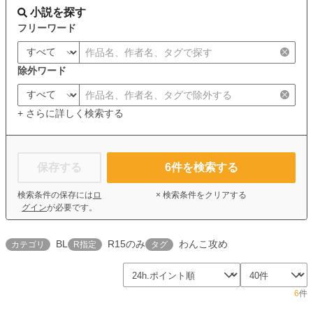
小説を探す
フリーワード
除外ワード
+ さらに詳しく検索する
保存する
6
件を検索する
検索条件の保存には
ロ
× 検索条件をクリアする
グイン
が必要です。
BL
R15のみ
わんこ攻め
カテゴリ
R指定
タグ
6
件