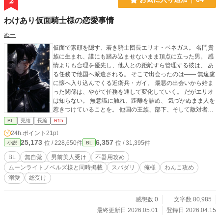
2
わけあり仮面騎士様の恋愛事情
ぬー
仮面で素顔を隠す、若き騎士団長エリオ・ベネガス。 名門貴
族に生まれ、誰にも踏み込ませないまま頂点に立った男。 感
情よりも合理を優先し、他人との距離すら管理する彼は、 あ
る任務で他国へ派遣される。 そこで出会ったのは—— 無遠慮
に懐へ入り込んでくる近衛兵・ガイ。 最悪の出会いから始ま
った関係は、やがて任務を通して変化していく。 だがエリオ
は知らない。 無意識に触れ、距離を詰め、 気づかぬまま人を
惹きつけていることを。 他国の王族、部下、そして敵対者ま
でも 彼の存在に執着していく。 隠されていた素顔が明らかに
BL
完結
長編
R15
なった時、 すべての関係は大きく歪み始める。 これは、愛を
24h.ポイント
21pt
知らない騎士団長が、 無自覚のまま“愛されていく”物語。
25,173
6,357
位 / 228,650件
位 / 31,395件
小説
BL
BL
無自覚
男前美人受け
不器用攻め
ムーンライトノベルズ様と同時掲載
スパダリ
俺様
わんこ攻め
溺愛
総受け
感想数 0
文字数 80,985
最終更新日 2026.05.01
登録日 2026.04.15