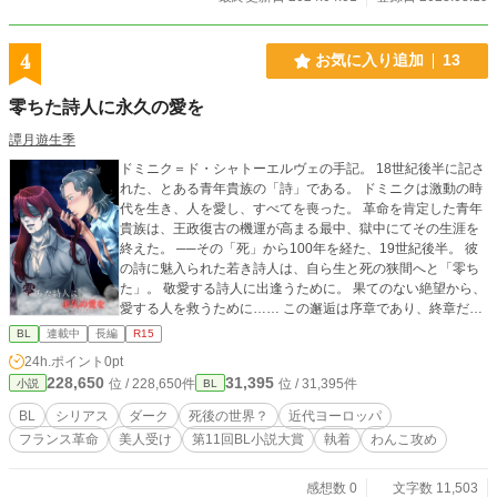
4
お気に入り追加
13
零ちた詩人に永久の愛を
譚月遊生季
ドミニク＝ド・シャトーエルヴェの手記。 18世紀後半に記さ
れた、とある青年貴族の「詩」である。 ドミニクは激動の時
代を生き、人を愛し、すべてを喪った。 革命を肯定した青年
貴族は、王政復古の機運が高まる最中、獄中にてその生涯を
終えた。 ──その「死」から100年を経た、19世紀後半。 彼
の詩に魅入られた若き詩人は、自ら生と死の狭間へと「零ち
た」。 敬愛する詩人に出逢うために。 果てのない絶望から、
愛する人を救うために…… この邂逅は序章であり、終章だ。
「詩人」が語る永久の愛（アムール エテルネル）は、「死
BL
連載中
長編
R15
人」の魂を救うのか──？ ※暴力描写、流血表現多め。 ※倫
24h.ポイント
0pt
理的にまずい表現もそれなりにありますが、作品の雰囲気を
228,650
31,395
位 / 228,650件
位 / 31,395件
小説
BL
鑑みてのことです。ご了承ください。 ※本作には歴史・時代
ものの要素も多分に含まれていますが、あくまでフィクショ
BL
シリアス
ダーク
死後の世界？
近代ヨーロッパ
ンです。「現実世界とは異なる並行世界の物語」と考えてく
フランス革命
美人受け
第11回BL小説大賞
執着
わんこ攻め
だされば幸いです。 ※表紙イラストは水野酒魚。さんに描い
ていただけました！ 水野さん、誠にありがとうございま
す！！
感想数 0
文字数 11,503