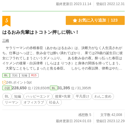
最終更新日 2023.11.14
登録日 2022.12.31
5
お気に入り追加
123
はるおみ先輩はトコトン押しに弱い！
三崎
サラリーマンの赤根春臣（あかね はるおみ）は、決断力がなく人生流されが
ち。仕事はへっぽこ、飲み会では酔い潰れてばかり、 果ては29歳の誕生日に彼
女にフラれてしまうというダメっぷり。 ある飲み会の夜。酔っ払った春臣は
イケメンの後輩・白浜律希（しらはま りつき）と身体の関係を持ってしまう。
大変なことをしてしまったと焦る春臣。 しかしその夜以降、律希はやたら
グイグイ来るように――？ イケメンワンコ後輩×押しに弱いダメリーマン★☆
BL
完結
短編
R15
軽快オフィスラブ♪ ※別サイトにも投稿しています
24h.ポイント
0pt
228,650
31,395
位 / 228,650件
位 / 31,395件
小説
BL
BL
短編
ハッピーエンド
後輩×先輩
平凡受け
わんこ攻め
リーマン
オフィスラブ
社会人
感想数 5
文字数 42,008
最終更新日 2024.01.03
登録日 2023.12.29