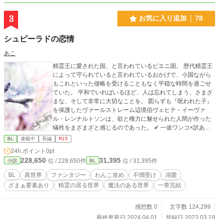
3
お気に入り追加
78
シュピーラドの恋情
あこ
精霊王に愛された国、と言われているピエニ国。 歴代精霊王
によって守られていると言われているおかげで、小国ながら
もこれといった侵略を受けることもなく平穏な時間を過ごせ
ていた。 平和でいればいるほど、人は忘れてしまう。さまざ
まな、そして非常に大切なことを。 図らずも『呪われた子』
を保護したヴァールストレーム辺境伯ヴェヒテ・イーヴァ
ル・レンナルトソンは、欲と権力に魅せられた人間が作った
犠牲をまざまざと感じるのであった。 ✔︎ 一途ワンコ×訳あり
不憫。 ✔︎ 攻めは辺境伯家次男、受けは公爵家三男。 ✔︎ 序盤は
BL
連載中
長編
R15
受けと攻めの交流（恋愛も）がありません。 ✔︎ 中盤まで攻め
24h.ポイント
0pt
側の大人（保護者）が頑張っています。 ❕第一章は二十六話で
228,650
31,395
位 / 228,650件
位 / 31,395件
小説
BL
完結。 ❕第二章開始まで少しお待ちください。 🔺ATTENTION
🔺 ✔︎ のちに暴力表現が登場（予定）するのでR15指定になっ
BL
異世界
ファンタジー
わんこ攻め
不憫受け
溺愛
ています。 ✔︎ タイトルの先頭に『！』がある場合はその話
ざまぁ要素あり
精霊の居る世界
魔法のある世界
一章完結
に、章のタイトルの先頭に『！』がある場合はその章全体
に、予告なく残虐・暴力表現が登場します。苦手な方はご注
意ください。
感想数 0
文字数 124,299
最終更新日 2024.04.01
登録日 2023.03.19