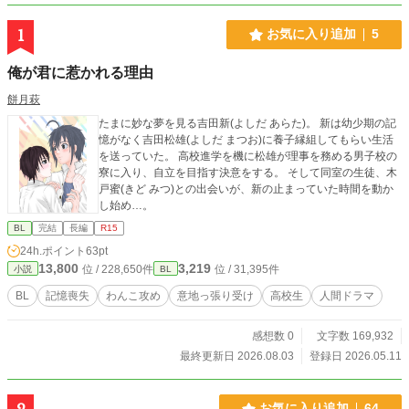
1
お気に入り追加
5
俺が君に惹かれる理由
餅月萩
たまに妙な夢を見る吉田新(よしだ あらた)。 新は幼少期の記
憶がなく吉田松雄(よしだ まつお)に養子縁組してもらい生活
を送っていた。 高校進学を機に松雄が理事を務める男子校の
寮に入り、自立を目指す決意をする。 そして同室の生徒、木
戸蜜(きど みつ)との出会いが、新の止まっていた時間を動か
し始め…。
BL
完結
長編
R15
24h.ポイント
63pt
13,800
3,219
位 / 228,650件
位 / 31,395件
小説
BL
BL
記憶喪失
わんこ攻め
意地っ張り受け
高校生
人間ドラマ
感想数 0
文字数 169,932
最終更新日 2026.08.03
登録日 2026.05.11
お気に入り追加
64