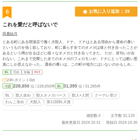
6
お気に入り追加
29
これを愛だと呼ばないで
田鹿結月
とある町にある喫湯店で働く犬獣人、ドナ。 ドナはとある理由から運命の番い
というものを強く欲しており、町に暮らす全てのオメガは彼と付き合ったことが
あるという噂が出るほどに様々なオメガと付き合ってきた。 だが、皆匂いが合
わない。これまで交際した全てのオメガのフェロモンが、ドナにとっては酷い悪
臭にしか思えなかった。 運命の番いは、この町や地方にはいないのかもしれな
い。そんな思いを抱え始めていたドナが出会ったのは、大衆食堂で働く一人の青
BL
完結
短編
R15
年だった。 ホワイトスイスシェパードα×人間β(だと思い込んでいるΩ) ※モブレ
24h.ポイント
0pt
表現・その他注意描写あり ハッピーエンドです。 ※ふじょっしー様にて2019年
228,650
31,395
位 / 228,650件
位 / 31,395件
小説
BL
頃に投稿したものです。 ※続編ではR-18となりますが、今回投稿するものは全
年齢です。
BL
獣人攻め
獣人オメガバース
獣人×人間
クーデレ受け
わんこ攻め
犬獣人
第12回BL大賞
感想数 0
文字数 32,120
最終更新日 2024.10.31
登録日 2024.10.30