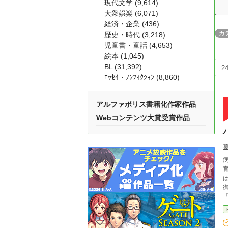
現代文学 (9,614)
大衆娯楽 (6,071)
経済・企業 (436)
カ
歴史・時代 (3,218)
児童書・童話 (4,653)
絵本 (1,045)
BL (31,392)
ｴｯｾｲ・ﾉﾝﾌｨｸｼｮﾝ (8,860)
アルファポリス書籍化作家作品
Webコンテンツ大賞受賞作品
は
「