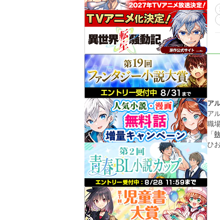
ア
ア
職
「
ひ