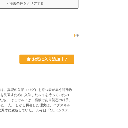
× 検索条件をクリアする
1
件
お気に入り追加
7
のは、異能の欠陥（バグ）を持つ者が集う特殊教
」を見返すために入学したルイを待っていたの
恋の相手、
あった二人。 しかし再会した理央は、バグスキル
た。 ルイは「SE（システム
れる。 神出鬼没のバグを持つ同居人・悠斗や、
は恋なのか、それとも未定義のクラッシュか」 壊