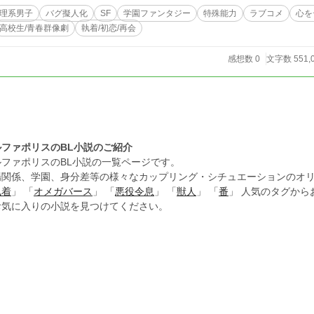
理系男子
バグ擬人化
SF
学園ファンタジー
特殊能力
ラブコメ
心を
高校生/青春群像劇
執着/初恋/再会
感想数 0
文字数 551,
ルファポリスのBL小説のご紹介
ルファポリスのBL小説の一覧ページです。
場関係、学園、身分差等の様々なカップリング・シチュエーションのオリ
執着
」 「
オメガバース
」 「
悪役令息
」 「
獣人
」 「
番
」 人気のタグか
お気に入りの小説を見つけてください。