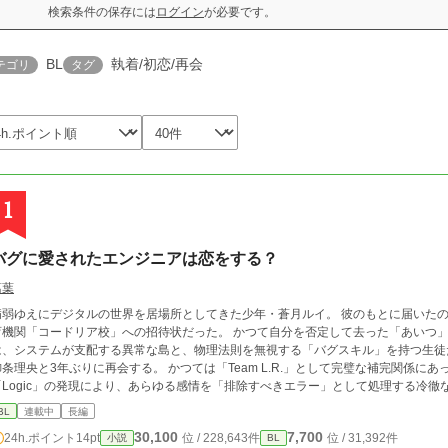
検索条件の保存には
ログイン
が必要です。
BL
執着/初恋/再会
テゴリ
タグ
1
バグに愛されたエンジニアは恋をする？
葛葉
病弱ゆえにデジタルの世界を居場所としてきた少年・蒼月ルイ。 彼のもとに届いた
育機関「コードリア校」への招待状だった。 かつて自分を否定して去った「あいつ
、システムが支配する異常な島と、物理法則を無視する「バグスキル」を持つ生徒たち。 そこでルイは、宿敵であり初
御条理央と3年ぶりに再会する。 かつては「Team L.R.」として完璧な補完関係に
Logic」の発現により、あらゆる感情を「排除すべきエラー」として処理する冷徹な秀才に変貌してい
エンジニア）」として、暴走する生徒たちの心をデバッグする過酷な任務を背負わさ
BL
連載中
長編
過激な理想を掲げる生徒会との衝突。 過去の裏切りと、今も消えない恋心。 「これ
30,100
7,700
24h.ポイント
14pt
位 / 228,643件
位 / 31,392件
小説
BL
れた世界で、不器用なエンジニアたちが「本当の心」を実装するまでの物語。