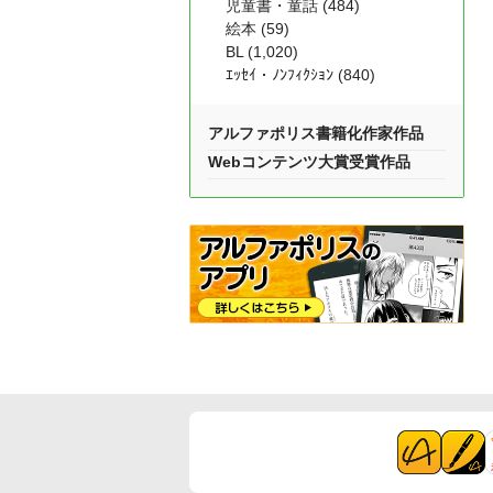
児童書・童話 (484)
絵本 (59)
BL (1,020)
ｴｯｾｲ・ﾉﾝﾌｨｸｼｮﾝ (840)
アルファポリス書籍化作家作品
Webコンテンツ大賞受賞作品