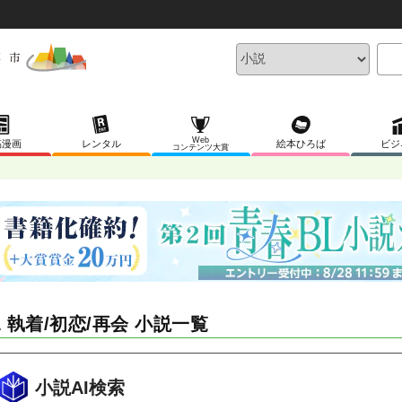
Web
稿漫画
レンタル
絵本ひろば
ビジ
コンテンツ大賞
L 執着/初恋/再会 小説一覧
小説AI検索