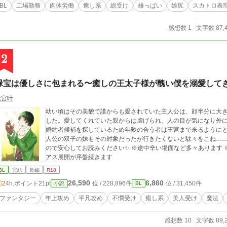
BL
工場勤務
肉体労働
癒し系
総受け
雄っぱい
雄尻
スカトロ表
感想数 1
文字数 87,
2
緑宝は優しさに包まれる〜癒しの王太子様が醜い僕を溺愛して
天宮叶
幼い頃はその美貌で誰からも愛されていた主人公は、顔半分に大
した。愛してくれていた親からは虐げられ、人の目が気になり外
婚約者候補を探しているため年齢の合う者は王宮まで来るように
人公の双子の妹もその対象だったが行きたくないと駄々をこね…… ※本編完結済みです ※ハピエン確定していま
ので安心してお読みください✨ ※途中辛い場面など多々あります 
アス展開が序盤続きます
BL
完結
長編
R18
26,590
6,860
24h.ポイント
21pt
位 / 228,896件
位 / 31,450件
小説
BL
ファンタジー
年上攻め
平凡攻め
不憫受け
癒し系
美人受け
魔法
感想数 10
文字数 89,