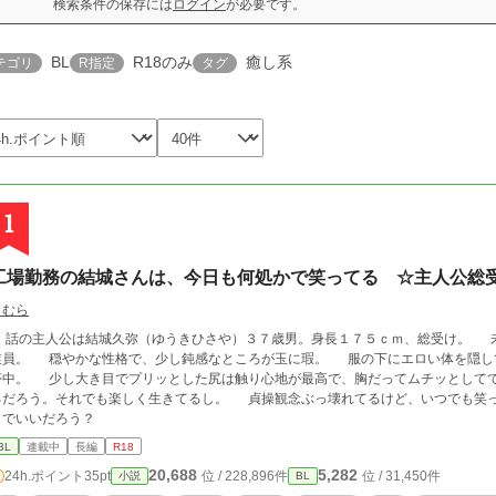
検索条件の保存には
ログイン
が必要です。
BL
R18のみ
癒し系
テゴリ
R指定
タグ
1
工場勤務の結城さんは、今日も何処かで笑ってる ☆主人公総
まむら
話の主人公は結城久弥（ゆうきひさや）３７歳男。身長１７５ｃｍ、総受け。 未
業員。 穏やかな性格で、少し鈍感なところが玉に瑕。 服の下にエロい体を隠し
夢中。 少し大き目でプリッとした尻は触り心地が最高で、胸だってムチッとして
るだろう。それでも楽しく生きてるし。 貞操観念ぶっ壊れてるけど、いつでも笑
じでいいだろう？
BL
連載中
長編
R18
20,688
5,282
24h.ポイント
35pt
位 / 228,896件
位 / 31,450件
小説
BL