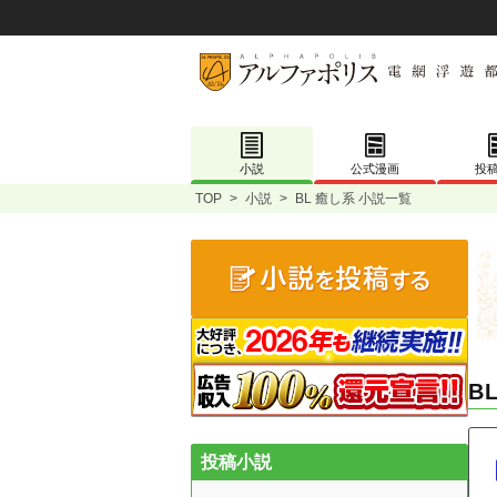
小説
公式漫画
投
TOP
>
小説
>
BL 癒し系 小説一覧
B
投稿小説