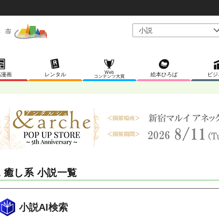
Web
稿漫画
レンタル
絵本ひろば
ビジ
コンテンツ大賞
L 癒し系 小説一覧
小説AI検索