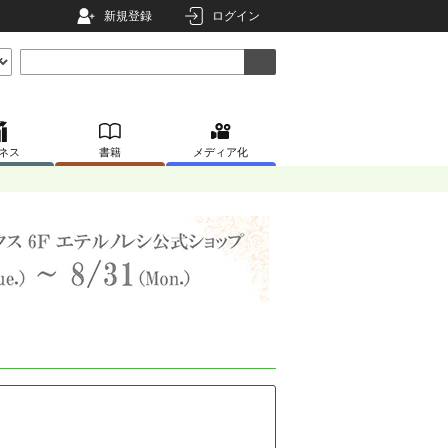
新規登録
ログイン
ネス
書籍
メディア化