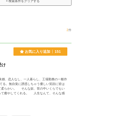
× 検索条件をクリアする
2
件
お気に入り追加
151
受け
婚、恋人なし、一人暮らし、工場勤務の一般作
てる。無自覚に誘惑しちゃう優しい笑顔に皆は
て柔らかい。 そんな奴、世の中いくらでもい
って癒やしてくれる。 人生なんて、そんな感