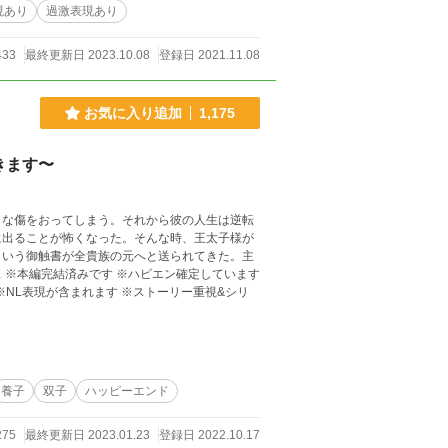
現あり
過激表現あり
433
最終更新日 2023.10.08
登録日 2021.11.08
お気に入り追加
1,175
きます〜
きな傷をおってしまう。それから彼の人生は逆転
に出ることが怖くなった。そんな時、王太子様が
という御触書が全貴族の元へと送られてきた。主
す
※NL表現が含まれます ※ストーリー重視&シリ
養子
双子
ハッピーエンド
275
最終更新日 2023.01.23
登録日 2022.10.17