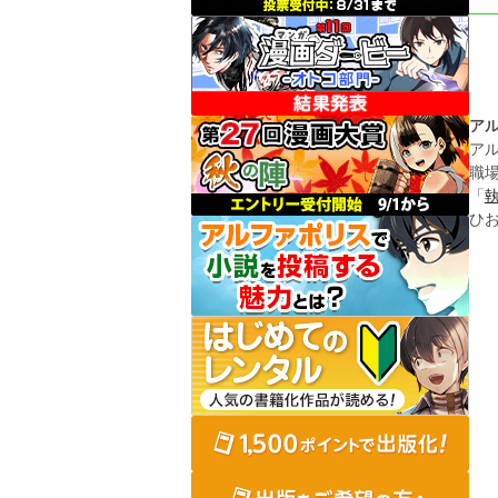
ア
ア
職
「
ひ