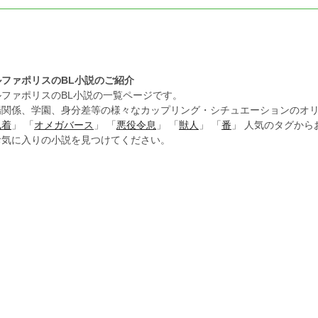
ルファポリスのBL小説のご紹介
ルファポリスのBL小説の一覧ページです。
場関係、学園、身分差等の様々なカップリング・シチュエーションのオリ
執着
」 「
オメガバース
」 「
悪役令息
」 「
獣人
」 「
番
」 人気のタグか
お気に入りの小説を見つけてください。