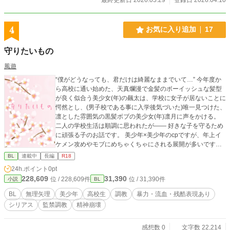
約55000字) ◇外伝2本(約20000字) 湊×凪:甘々わちゃわち
ゃ初夜 グレン×宏正:終章後のしっとりセックス ◇補足ログ
(各キャラのこぼれ話・バッドエンド案一覧) ※pixivにも同内
4
お気に入り追加
17
容を投稿しています。（https://www.pixiv.net/novel/show.ph
p?id=27779326） 【CP】 〈両片想い〉 人たらしリーマン
守りたいもの
⇄爽やか警察官 〈成立後〉 ・エリート風リーマン×人たらし
リーマン ・寡黙年下従者×高潔闇堕ち勇者 【要素】 異世界
風遊
召喚／社会人BL／SNSログ閲覧型BSS／サラリーマン／勇者
“僕がどうなっても、君だけは綺麗なままでいて…” 今年度か
／主従／精神崩壊／闇堕ち／純愛／ハッピーエンド 【プレイ
ら高校に通い始めた、天真爛漫で金髪のボーイッシュな髪型
内容】 〈鬼畜系〉 無理矢理・大勢・フェラ・モブ・野外・壁
が良く似合う美少女(年)の飆太は、学校に女子が居ないことに
尻・媚薬 〈純愛系 ※書き下ろし〉 初夜（キス・兜合わせ・
愕然とし、(男子校である事に入学後気づいた)唯一見つけた、
正常位） 和姦（キス・攻めフェラ・対面座位） 【クレジッ
凛とした雰囲気の黒髪ボブの美少女(年)凛月に声をかける。
ト】 表紙イラスト：カタノ様(https://x.com/katanosk) 表
二人の学校生活は順調に思われたが―― 好きな子を守るため
紙デザイン：しま様(https://x.com/ifdesign_w) サムネイルデ
に頑張る子のお話です。 美少年×美少年のcpですが、年上イ
ザイン:久万様( https://x.com/00Kuma2525 )
ケメン攻めやモブにめちゃくちゃにされる展開が多いです。
可愛い飆太くんがひたすら酷い目に合います。 ハッピーエン
BL
連載中
長編
R18
ドになるか、メリバになるかはまだ分かりません。 ※R18暴
24h.ポイント
0pt
力表現などが苦手でない方のみお読みください。 (過度な流
228,609
31,390
位 / 228,609件
位 / 31,390件
小説
BL
血、ｽｶは含みません。逆にそれ以外は注釈なく含む可能性が
ございます。)
BL
無理矢理
美少年
高校生
調教
暴力・流血・残酷表現あり
シリアス
監禁調教
精神崩壊
感想数 0
文字数 22,214