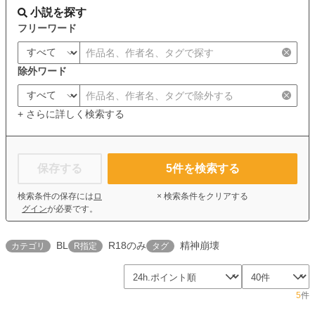
小説を探す
フリーワード
除外ワード
+ さらに詳しく検索する
保存する
5
件を検索する
検索条件の保存には
ロ
× 検索条件をクリアする
グイン
が必要です。
BL
R18のみ
精神崩壊
カテゴリ
R指定
タグ
5
件