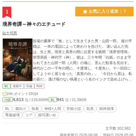
1
お気に入り追加
7
境界奇譚～神々のエチュード
以十可思
役場の書庫で「無」として生きてきた男・山田一郎。 彼の平
穏は、一本の電話によって終わりを告げた。 迷い込んだ先
は、生と死、現世と異界の間に位置する狭間「境界管理局」
管理局長・神代守（神）。彼は、三十年間「白紙」のまま守
られてきた山田一郎（人間）の魂に、歪んだ歓喜を見出す。
神代がこの一千年の間に、十度壊し、十度失い、十一回目に
してようやく巡り会った「真実の白」。 「今日から君は、私
の器だ」 逃げ場のない執着という名のインクで染め上げら
れ、精神を、肉体を、そしてわずかな善意さえも蹂躙されて
BL
連載中
長編
R18
いく山田。 だが、その絶望を奏でているのは神代だけではな
24h.ポイント
292pt
い。 享楽を貪る神、静謐を尊ぶ神――それぞれの領土を統べ
4,613
941
位 / 228,609件
位 / 31,390件
小説
BL
る神々と、その影に縛り付けられた「器」たち。 彼らが奏で
る「愛の模索」という名の練習曲（エチュード）は、やがて
BL
腐向け
執着
神様×人間
官能小説
耽美
精神崩壊
境界全体を巻き込む狂想曲へと変貌していく。 何度も闇に落
尊厳破壊
コア
描写濃いめ
ち、己を殺し、それでも最後に山田が辿り着く「救い」の在
処とは。 「――さあ、次の音を奏でなさい。十一度目の今度
こそ、君が壊れるまで愛し抜いてあげるから」 トントン教の
文字数 302,982
教祖が送るマントラの聖典。 「ふふふ、教会（境界）の扉を
最終更新日 2026.08.06
登録日 2026.05.06