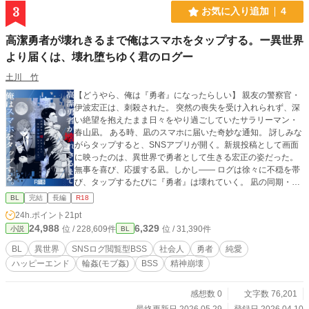
3
お気に入り追加
4
高潔勇者が壊れきるまで俺はスマホをタップする。ー異世界
より届くは、壊れ堕ちゆく君のログー
土川 竹
【どうやら、俺は『勇者』になったらしい】 親友の警察官・
伊波宏正は、刺殺された。 突然の喪失を受け入れられず、深
い絶望を抱えたまま日々をやり過ごしていたサラリーマン・
春山凪。 ある時、凪のスマホに届いた奇妙な通知。 訝しみな
がらタップすると、SNSアプリが開く。新規投稿として画面
に映ったのは、異世界で勇者として生きる宏正の姿だった。
無事を喜び、応援する凪。しかし—— ログは徐々に不穏を帯
び、タップするたびに『勇者』は壊れていく。 凪の同期・鈴
木湊と、宏正の従者・グレン。ディスプレイに隔てられた四
BL
完結
長編
R18
人の想いは、交わらない。 喪失と、それでも続く生を描いた
24h.ポイント
21pt
現代×異世界ダークファンタジーBL。 ※一部性描写を含むた
24,988
6,329
位 / 228,609件
位 / 31,390件
小説
BL
め、シリーズ全体をR-18とします。 ※本作品には非同意によ
る性行為・自死未遂が含まれます。 《連載版＋書き下ろし＝
BL
異世界
SNSログ閲覧型BSS
社会人
勇者
純愛
完全版、本日発売開始！》 定価1,540円 → セール価格1,232
ハッピーエンド
輪姦(モブ姦)
BSS
精神崩壊
円（20%OFF・06/04 23:59まで） DLsite：https://dlsharing.c
om/bl-touch/work/=/product_id/RJ01625971.html 【収録内容
(◇:完全版限定)】 ・凪ルート「1周目」(性描写薄め/約70000
感想数 0
文字数 76,201
字) ◇宏正ルート「2周目」(性描写濃いめ/宏正・グレン視点/
最終更新日 2026.05.29
登録日 2026.04.10