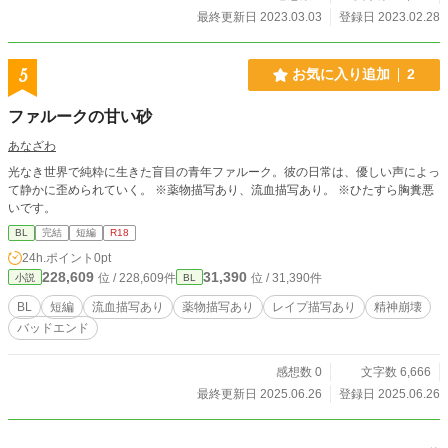
最終更新日 2023.03.03
登録日 2023.02.28
5
お気に入り追加
2
ファルークの甘い砂
あなざわ
光なき世界で純粋に生きた盲目の青年ファルーク。彼の日常は、優しい声によっ
て静かに歪められていく。 ※薬物描写あり、流血描写あり。 ※ひたすら胸糞悪
いです。
BL
完結
短編
R18
24h.ポイント
0pt
228,609
31,390
位 / 228,609件
位 / 31,390件
小説
BL
BL
短編
流血描写あり
薬物描写あり
レイプ描写あり
精神崩壊
バッドエンド
感想数 0
文字数 6,666
最終更新日 2025.06.26
登録日 2025.06.26