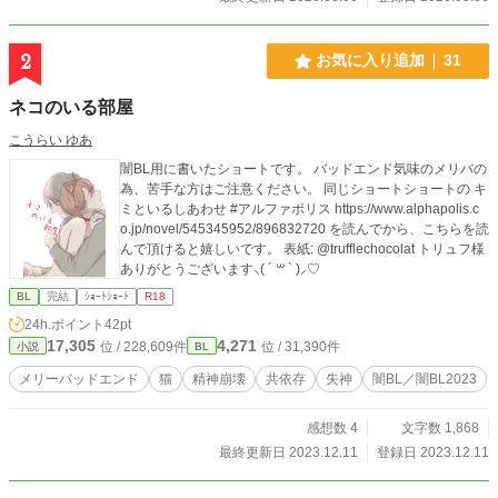
叩くあなた、合言葉は「あふあふ」ですよ。お間違え無
く。」 ※本作は、成人男性の尊厳破壊および特殊な身体開発
に特化しており、描写に一切の制限を設けておりません。閲
2
お気に入り追加
31
覧には十分ご注意ください。 倫理観や良識を保ったまま読み
進めることは不可能です。深淵を覗く覚悟のある方のみ、神
ネコのいる部屋
代の「恩寵」を山田とともに受け取ってください。
こうらい ゆあ
闇BL用に書いたショートです。 バッドエンド気味のメリバの
為、苦手な方はご注意ください。 同じショートショートの キ
ミといるしあわせ #アルファポリス https://www.alphapolis.c
o.jp/novel/545345952/896832720 を読んでから、こちらを読
んで頂けると嬉しいです。 表紙: @trufflechocolat トリュフ様
ありがとうございます⸜( ´ ꒳ ` )⸝♡︎
BL
完結
ｼｮｰﾄｼｮｰﾄ
R18
24h.ポイント
42pt
17,305
4,271
位 / 228,609件
位 / 31,390件
小説
BL
メリーバッドエンド
猫
精神崩壊
共依存
失神
闇BL／闇BL2023
感想数 4
文字数 1,868
最終更新日 2023.12.11
登録日 2023.12.11