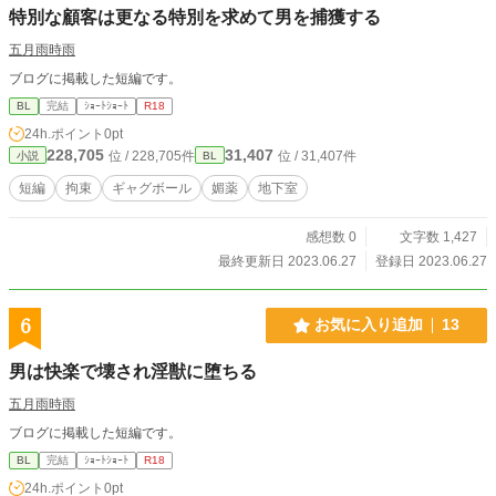
特別な顧客は更なる特別を求めて男を捕獲する
五月雨時雨
ブログに掲載した短編です。
BL
完結
ｼｮｰﾄｼｮｰﾄ
R18
24h.ポイント
0pt
228,705
31,407
位 / 228,705件
位 / 31,407件
小説
BL
短編
拘束
ギャグボール
媚薬
地下室
感想数 0
文字数 1,427
最終更新日 2023.06.27
登録日 2023.06.27
6
お気に入り追加
13
男は快楽で壊され淫獣に堕ちる
五月雨時雨
ブログに掲載した短編です。
BL
完結
ｼｮｰﾄｼｮｰﾄ
R18
24h.ポイント
0pt