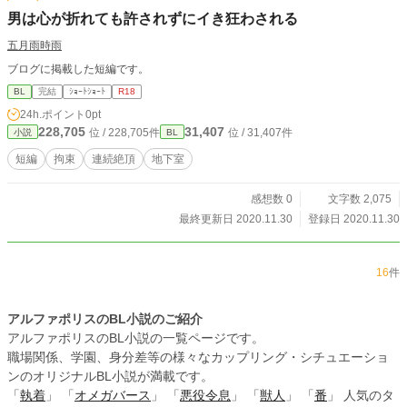
男は心が折れても許されずにイき狂わされる
五月雨時雨
ブログに掲載した短編です。
BL
完結
ｼｮｰﾄｼｮｰﾄ
R18
24h.ポイント
0pt
228,705
31,407
位 / 228,705件
位 / 31,407件
小説
BL
短編
拘束
連続絶頂
地下室
感想数 0
文字数 2,075
最終更新日 2020.11.30
登録日 2020.11.30
16
件
アルファポリスのBL小説のご紹介
アルファポリスのBL小説の一覧ページです。
職場関係、学園、身分差等の様々なカップリング・シチュエーショ
ンのオリジナルBL小説が満載です。
「
執着
」 「
オメガバース
」 「
悪役令息
」 「
獣人
」 「
番
」 人気のタ