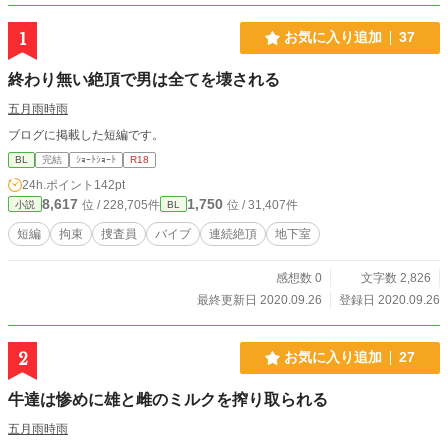
1
お気に入り追加
37
終わり無い絶頂で男は全てを壊される
五月雨時雨
ブログに掲載した短編です。
BL
完結
ｼｮｰﾄｼｮｰﾄ
R18
24h.ポイント
142pt
8,617
1,750
位 / 228,705件
位 / 31,407件
小説
BL
短編
拘束
捜査員
バイブ
連続絶頂
地下室
感想数 0
文字数 2,826
最終更新日 2020.09.26
登録日 2020.09.26
2
お気に入り追加
27
牛達は惨めに雄と雌のミルクを搾り取られる
五月雨時雨