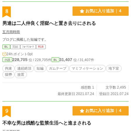
8
お気に入り追加
4
男達は二人仲良く淫獄へと置き去りにされる
五月雨時雨
ブログに掲載した短編です。
BL
完結
ｼｮｰﾄｼｮｰﾄ
R18
24h.ポイント
0pt
228,705
31,407
位 / 228,705件
位 / 31,407件
小説
BL
拘束
連続絶頂
短編
ガムテープ
マミフィケーション
地下室
猿轡
放置
感想数 1
文字数 2,495
最終更新日 2021.07.24
登録日 2021.07.24
9
お気に入り追加
4
不幸な男は残酷な監禁生活へと進まされる