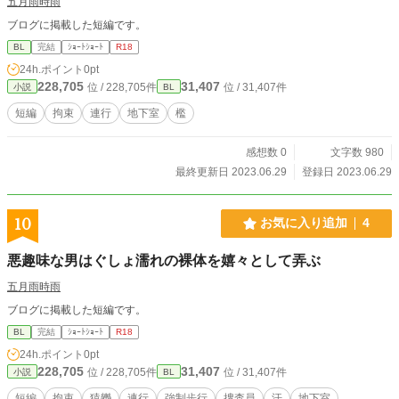
五月雨時雨
ブログに掲載した短編です。
BL
完結
ｼｮｰﾄｼｮｰﾄ
R18
24h.ポイント
0pt
228,705
31,407
位 / 228,705件
位 / 31,407件
小説
BL
短編
拘束
連行
地下室
檻
感想数 0
文字数 980
最終更新日 2023.06.29
登録日 2023.06.29
10
お気に入り追加
4
悪趣味な男はぐしょ濡れの裸体を嬉々として弄ぶ
五月雨時雨
ブログに掲載した短編です。
BL
完結
ｼｮｰﾄｼｮｰﾄ
R18
24h.ポイント
0pt
228,705
31,407
位 / 228,705件
位 / 31,407件
小説
BL
短編
拘束
猿轡
連行
強制歩行
捜査員
汗
地下室