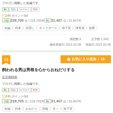
ブログに掲載した短編です。
BL
完結
ｼｮｰﾄｼｮｰﾄ
R18
24h.ポイント
0pt
228,705
31,407
位 / 228,705件
位 / 31,407件
小説
BL
短編
拘束
目隠し
ギャグボール
地下室
捜査員
観察
感想数 0
文字数 1,545
最終更新日 2021.02.06
登録日 2021.02.06
14
お気に入り追加
18
飼われる男は男根を心からおねだりする
五月雨時雨
ブログに掲載した短編です。
BL
完結
ｼｮｰﾄｼｮｰﾄ
R18
24h.ポイント
0pt
228,705
31,407
位 / 228,705件
位 / 31,407件
小説
BL
短編
拘束
おねだり
首輪
甘々
地下室