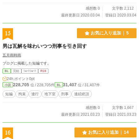
感想数 0
文字数 2,112
最終更新日 2020.03.04
登録日 2020.03.04
15
お気に入り追加
5
男は瓦解を味わいつつ刑事を引き回す
五月雨時雨
ブログに掲載した短編です。
BL
完結
ｼｮｰﾄｼｮｰﾄ
R18
24h.ポイント
0pt
228,705
31,407
位 / 228,705件
位 / 31,407件
小説
BL
短編
拘束
連行
地下室
刑事
連続絶頂
感想数 0
文字数 1,667
最終更新日 2021.03.23
登録日 2021.03.23
16
お気に入り追加
14