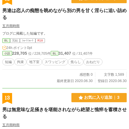
男達は恋人の痴態を眺めながら別の男を甘く淫らに追い詰め
る
五月雨時雨
ブログに掲載した短編です。
BL
完結
ｼｮｰﾄｼｮｰﾄ
R18
24h.ポイント
0pt
228,705
31,407
位 / 228,705件
位 / 31,407件
小説
BL
短編
拘束
地下室
スワッピング
焦らし
おねだり
感想数 0
文字数 1,589
最終更新日 2020.06.30
登録日 2020.06.30
13
お気に入り追加
3
男は無意味な足掻きを堪能されながら絶望と憔悴を蓄積させ
る
五月雨時雨