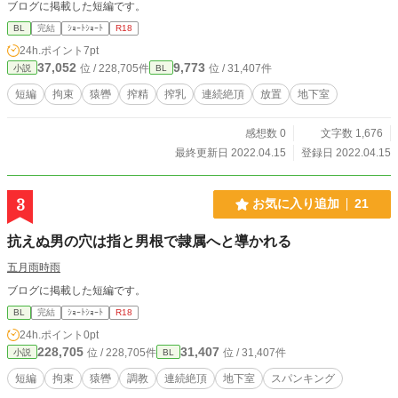
ブログに掲載した短編です。
BL
完結
ｼｮｰﾄｼｮｰﾄ
R18
24h.ポイント
7pt
37,052
9,773
位 / 228,705件
位 / 31,407件
小説
BL
短編
拘束
猿轡
搾精
搾乳
連続絶頂
放置
地下室
感想数 0
文字数 1,676
最終更新日 2022.04.15
登録日 2022.04.15
3
お気に入り追加
21
抗えぬ男の穴は指と男根で隷属へと導かれる
五月雨時雨
ブログに掲載した短編です。
BL
完結
ｼｮｰﾄｼｮｰﾄ
R18
24h.ポイント
0pt
228,705
31,407
位 / 228,705件
位 / 31,407件
小説
BL
短編
拘束
猿轡
調教
連続絶頂
地下室
スパンキング