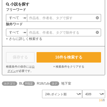
小説を探す
フリーワード
除外ワード
+ さらに詳しく検索する
保存する
16
件を検索する
検索条件の保存には
ロ
× 検索条件をクリアする
グイン
が必要です。
BL
R18のみ
地下室
カテゴリ
R指定
タグ
16
件