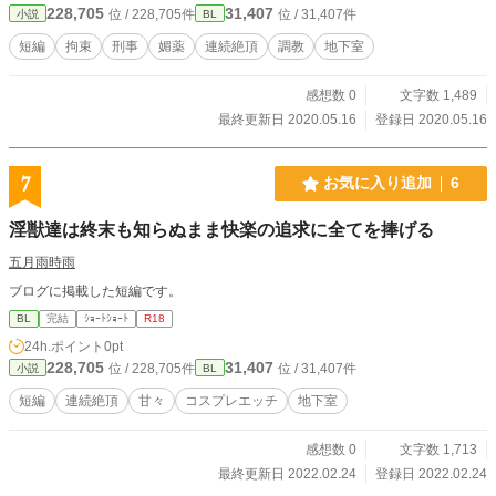
228,705
31,407
位 / 228,705件
位 / 31,407件
小説
BL
短編
拘束
刑事
媚薬
連続絶頂
調教
地下室
感想数 0
文字数 1,489
最終更新日 2020.05.16
登録日 2020.05.16
7
お気に入り追加
6
淫獣達は終末も知らぬまま快楽の追求に全てを捧げる
五月雨時雨
ブログに掲載した短編です。
BL
完結
ｼｮｰﾄｼｮｰﾄ
R18
24h.ポイント
0pt
228,705
31,407
位 / 228,705件
位 / 31,407件
小説
BL
短編
連続絶頂
甘々
コスプレエッチ
地下室
感想数 0
文字数 1,713
最終更新日 2022.02.24
登録日 2022.02.24