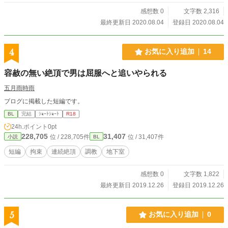
感想数 0
文字数 2,316
最終更新日 2020.08.04
登録日 2020.08.04
4
お気に入り追加
14
容赦の無い絶頂で男は屈服へと追いやられる
五月雨時雨
ブログに掲載した短編です。
BL
完結
ｼｮｰﾄｼｮｰﾄ
R18
24h.ポイント
0pt
228,705
31,407
位 / 228,705件
位 / 31,407件
小説
BL
短編
拘束
連続絶頂
調教
地下室
感想数 0
文字数 1,822
最終更新日 2019.12.26
登録日 2019.12.26
5
お気に入り追加
0