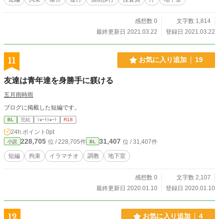
感想数 0
文字数 1,814
最終更新日 2021.03.22
登録日 2021.03.22
11
お気に入り追加
19
友達は青年達を身勝手に躾ける
五月雨時雨
ブログに掲載した短編です。
BL
完結
ｼｮｰﾄｼｮｰﾄ
R18
24h.ポイント
0pt
228,705
31,407
位 / 228,705件
位 / 31,407件
小説
BL
短編
拘束
イラマチオ
調教
地下室
感想数 0
文字数 2,107
最終更新日 2020.01.10
登録日 2020.01.10
12
お気に入り追加
4