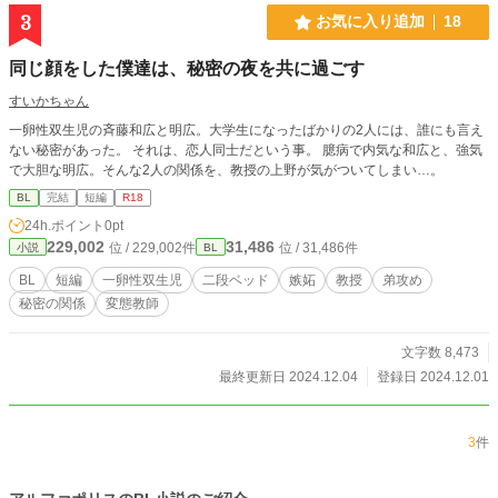
ねて美少年研究をしている。椿と春洋の仲を邪魔してくる。
3
お気に入り追加
18
鬼畜系。ドS。 kindle表紙が新しくなりました。（Kindleイラ
ストは楢山幕府様） 「後日譚」も付き、本編もエピソードも
同じ顔をした僕達は、秘密の夜を共に過ごす
追加され、推敲されました。 B-PRINCE二次落ち推敲作品で
す。選評「軽妙な語り口で全体を通してとても楽しく読める
すいかちゃん
作品ですが、やや軽すぎる印象もあり、BL作品読者の好みの
一卵性双生児の斉藤和広と明広。大学生になったばかりの2人には、誰にも言え
分かれるところかと思います。語り口は最初から飛ばさず、
ない秘密があった。 それは、恋人同士だという事。 臆病で内気な和広と、強気
緩急をつけてもよかったのでは。キャラクターは魅力的に描
で大胆な明広。そんな2人の関係を、教授の上野が気がついてしまい…。
けていると思います。次回投稿も楽しみにお待ちしておりま
す」とのことでした。なので来年もがんばろう♪と思っていた
BL
完結
短編
R18
のですが、B-PRINCEの公募が、なくなってしまいました。
24h.ポイント
0pt
選評のアドバイスに従って、kindle版では最初の方を丁寧に
229,002
31,486
位 / 229,002件
位 / 31,486件
小説
BL
描写してみました。キャラとHシーンと読後感は、良いは
ず！ 椿くんと、春洋教授のイメージイラスト、ここにありま
BL
短編
一卵性双生児
二段ベッド
嫉妬
教授
弟攻め
す。 画像：niseo様
秘密の関係
変態教師
文字数 8,473
最終更新日 2024.12.04
登録日 2024.12.01
3
件