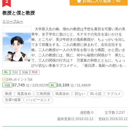
2
お気に入り追加
40
教授と僕と教授
リリーブルー
大学新入生の椿。憧れの教授は予想を裏切る可愛い系の美
青年。女子学生に負けじと、モテモテの先生を追いかける
椿。ところが、美少年好きの鬼薊教授が、ちょっかいを出し
てきて邪魔をする。二人の教授に挟まれて、右往左往する
椿。二人の教授が一人の大学生を取り合う構図、かと思いき
や、二人の教授には、既に、何やら秘密の関係が？ 果たし
て、三人の関係の行方は？ 万葉集の和歌とともに。ちょっ
ぴり切ない青春ラブコメディ。 「後日譚」鬼薊への想いを吹
っ切れずにいた春洋。鬼薊の心情を理解しながらも、二人の
BL
完結
短編
R18
関係に嫉妬する椿。それでも、一途に春洋を愛する椿。長く
24h.ポイント
7pt
苦しい執着愛に別れを告げて、新たなパートナーと未来を歩
37,745
10,109
位 / 229,002件
位 / 31,486件
小説
BL
き始めることができるのか。 【登場人物】 ・沢良木椿（さわ
らぎ つばき）大学生。ウブでちょっと天然な美少年。竹嶋
教授
鬼畜攻め
三角関係
執着攻め
切ない
BL小説
ラブコメ
教授に憧れて国文学を志す。 ・竹嶋春洋（たけしま しゅん
先輩×後輩
ハッピーエンド
よう、はるみ）教授 学生に見えるくらい幼い外見から「可
愛い」と女子学生に人気。学者の家系。サラブレッド。貴公
子。美青年。鬼薊の美少年研究に巻きこまれている。素直じ
感想数 0
文字数 2,237
ゃない。すましている。いろいろ隠し事がある。 ・鬼薊龍
最終更新日 2016.03.12
登録日 2016.03.12
（おにあざみ りゅう）教授 いかつい男。見た目が怖そ
う。後輩の竹嶋教授をライバル視している。趣味と実益を兼