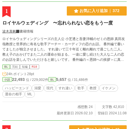
1
お気に入り追加
372
ロイヤルウェディング 〜忘れられない恋をもう一度
波木真帆
書籍情報
ロイヤルウェディングシリーズの主人公 小芝透と吾妻洋輔のゼミの恩師 真田友
哉教授と世界的に有名な歌手アーチー・カーディフの恋のお話。 番外編で書い
てましたが独立させました。 すれ違いで三十年近く離れ離れで過ごした二人。
教え子のおかげでまた二人の運命が始まる。 一途に愛し続けた大人な二人の恋
のお話を楽しんでいただけると嬉しいです。 番外編の＜恩師への挨拶＞に真田
教授視点のお話を加えて投稿しています。 R18には※つけます。
BL
完結
短編
R18
24h.ポイント
28pt
22,493
5,657
位 / 229,002件
位 / 31,486件
小説
BL
ハッピーエンド
溺愛
現代
すれ違い
歌手
教授
イケメン
運命の相手
ML
感想数 24
文字数 42,810
最終更新日 2026.02.10
登録日 2024.11.08