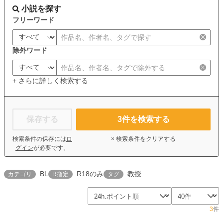
小説を探す
フリーワード
除外ワード
+ さらに詳しく検索する
保存する
3
件を検索する
検索条件の保存には
ロ
× 検索条件をクリアする
グイン
が必要です。
BL
R18のみ
教授
カテゴリ
R指定
タグ
3
件