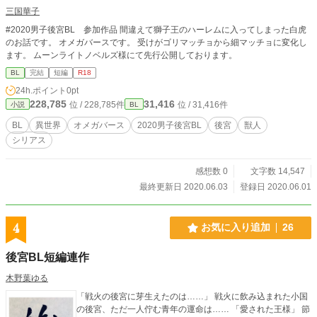
三国華子
#2020男子後宮BL 参加作品 間違えて獅子王のハーレムに入ってしまった白虎
のお話です。 オメガバースです。 受けがゴリマッチョから細マッチョに変化し
ます。 ムーンライトノベルズ様にて先行公開しております。
BL
完結
短編
R18
24h.ポイント
0pt
228,785
31,416
位 / 228,785件
位 / 31,416件
小説
BL
BL
異世界
オメガバース
2020男子後宮BL
後宮
獣人
シリアス
感想数 0
文字数 14,547
最終更新日 2020.06.03
登録日 2020.06.01
4
お気に入り追加
26
後宮BL短編連作
木野葉ゆる
「戦火の後宮に芽生えたのは……」 戦火に飲み込まれた小国
の後宮、ただ一人佇む青年の運命は…… 「愛された王様」 節