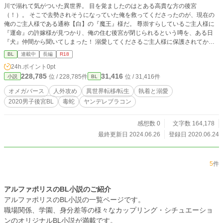
川で溺れて気がついた異世界。 目を覚ましたのはとある高貴な方の後宮
（！）。 そこで去勢されそうになっていた俺を救ってくださったのが、現在の
俺のご主人様である通称【白】の『魔王』様だ。 尊崇すらしているご主人様に
『運命』の許嫁様が見つかり、俺の住む後宮が閉じられるという噂を、ある日
『犬』仲間から聞いてしまった！ 溺愛してくださるご主人様に保護されてか
ら、俺は随分甘やかされてきた。 「どないしよ！こないな異世界で捨てられた
BL
連載中
長編
R18
ら、マジに生きてかれへん！」 召喚された『勇者』は『魔王』様に永久就職出
24h.ポイント
0pt
来るのか？！ *現代日本とよく似た異世界が舞台のオメガバースです(一章はほぼ
228,785
31,416
位 / 228,785件
位 / 31,416件
小説
BL
その要素がありませんが)。 年下(？)外見ショタ人外α✕年上ダメ人間β(若干調教
済み)です。 受けは京言葉のちょっとボケの強いアホの子です。 ご主人様は『毒
オメガバース
人外攻め
異世界転移/転生
執着と溺愛
蛇』です。 *近親と少しカニバリズム的な表現があります。 コメディ、たまにシ
2020男子後宮BL
毒蛇
ヤンデレブラコン
リアスです。 連載中の他作品のスピンオフですが単品でも読めます。 他サイト
にも載せています。 2020男子後宮BLに参加しています。
感想数 0
文字数 164,178
最終更新日 2024.06.26
登録日 2020.06.24
5
件
アルファポリスのBL小説のご紹介
アルファポリスのBL小説の一覧ページです。
職場関係、学園、身分差等の様々なカップリング・シチュエーショ
ンのオリジナルBL小説が満載です。