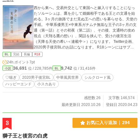
西から東へ。交易外交として東国へと嫁入りすることになっ
たソルーシュは、鷹を介して婚姻相手である王との文通を始
める。3ヶ月の旅路でまだ見ぬ王への思いを募らせる、天使の
手紙。 中華系優男王×中東系ガチムチ無垢な王子の3ヶ月の文
通（第一話）とその初夜（第二話）、その後、文通時の攻め
視点（天翔る鷹の想い）、閑話を挟んで、受けの後宮生活
（天降る天使の希い＜連載中＞）になります。 Twitter企画、
2020男子後宮BLのお話になります。 R18シーンにはサブタ
イトルの後ろに「♡」がついています
BL
完結
長編
R18
24h.ポイント
7pt
36,691
9,742
位 / 228,785件
位 / 31,416件
小説
BL
♡喘ぎ
2020男子後宮BL
中華風異世界
シルクロード風
ハッピーエンド
小スカあり
感想数 26
文字数 146,574
最終更新日 2020.10.26
登録日 2020.04.23
3
お気に入り追加
294
獅子王と後宮の白虎