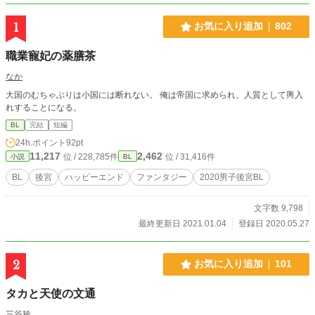
1
お気に入り追加
802
職業寵妃の薬膳茶
なか
大国のむちゃぶりは小国には断れない。 俺は帝国に求められ、人質として輿入
れすることになる。
BL
完結
短編
24h.ポイント
92pt
11,217
2,462
位 / 228,785件
位 / 31,416件
小説
BL
BL
後宮
ハッピーエンド
ファンタジー
2020男子後宮BL
文字数 9,798
最終更新日 2021.01.04
登録日 2020.05.27
2
お気に入り追加
101
タカと天使の文通
三谷玲