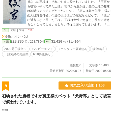
操なしの王様は、それでも皆に愛されていました。 「宇宙か
ら後宮へやって来た王様」 地球から遥か遠い星の王様の趣味
は地球ウォッチングだったのです。 「恋人は舞台俳優」 僕の
恋人は舞台俳優。今度の役は後宮の寵妃なんだって。 「後宮
に近寄らない困った王様」 王様は女性に飽きて、後宮に近寄
らなくなってしまいました。侍従は困ってしまいます。 「孤
独な王様と獣人族の王子様」 後宮にやって来た隣国の王子
BL
完結
短編
R18
は、獣人だったのです。 「新米兵士は赤面する」 王の護衛の
24h.ポイント
0pt
新米兵士は夜の後宮で赤面した。 「男やもめの将軍は宦官を
228,785
31,416
位 / 228,785件
位 / 31,416件
小説
BL
後妻に迎える」 一作目の「戦火の後宮……」の攻め視点で
す。 「趣味の悪い王様」 白い肌が尊ばれる国で、異国の褐色
2020男子後宮BL
ハッピーエンド
ファンタジー要素あり
後宮物語
肌の青年たちを愛した王様の話。 「後宮の悲恋」 後宮に囚わ
一話完結の短編集
R18要素あり
れた隣国の王子。彼の恋心は王によって踏みにじられた。 後
宮をテーマとしたBLの短編連作です。 表紙は朝子師範(‪@ayu
miasako1 ‬)に書いて頂きました！！ありがとうございま
感想数 0
文字数 11,403
す！！ 挿絵をSF様（@SF30844166）いなぐま様（@iru_tac
最終更新日 2020.08.27
登録日 2020.05.05
hibana）に描いて頂きました！！ ありがとうございます！！
Twitterのアンソロジー企画、#2020男子後宮BLに参加してお
ります。
5
お気に入り追加
153
召喚された勇者ですが魔王様のペット『犬野郎』として後宮
で飼われています。
msg