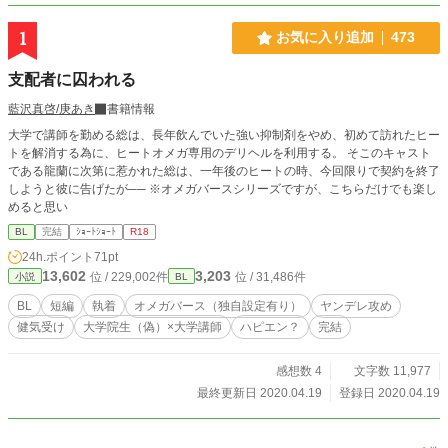
1
お気に入り追加
473
支配者に囚われる
藍沢真啓/庚あき
書籍情報
大学で講師を勤める総は、長年飲んでいた強い抑制剤をやめ、初めて訪れたヒー
トを解消する為に、ヒートオメガ専用のデリヘルを利用する。 そこのキャスト
である龍蘭に次第に惹かれた総は、一年後のヒートの時、今回限りで契約を終了
しようと彼に告げたが── ※オメガバースシリーズですが、こちらだけでも楽し
めると思い
BL
完結
ｼｮｰﾄｼｮｰﾄ
R18
24h.ポイント
71pt
13,602
3,203
位 / 229,002件
位 / 31,486件
小説
BL
BL
短編
執着
オメガバース（独自設定有り）
ヤンデレ攻め
健気受け
大学院生（偽）×大学講師
ハピエン？
完結
感想数 4
文字数 11,977
最終更新日 2020.04.19
登録日 2020.04.19