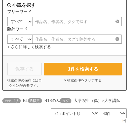
小説を探す
フリーワード
除外ワード
+ さらに詳しく検索する
保存する
1
件を検索する
検索条件の保存には
ロ
× 検索条件をクリアする
グイン
が必要です。
BL
R18のみ
大学院生（偽）×大学講師
カテゴリ
R指定
タグ
1
件