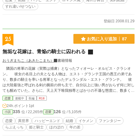
恋愛
結婚
ハッピーエンド
ロマンス風
海外が舞台
契約結婚
すれ違い/せつない
登録日 2008.01.29
25
お気に入り追加
87
無垢な花嫁は、青焔の騎士に囚われる
おうぎまちこ（あきたこまち）
書籍情報
隣国の将軍の花嫁（実際は捕虜）となったフィオーレ・オルビス・クラシオ
ン。 彼女の名目上の夫となる人物は、エスト・グランテ王国の愚王の弟であ
り、数多の騎士を率いる将軍となったデュランダル・エスト・グランテ。 彼
は大陸最強と呼ばれる剣の腕前の持ち主で、自分以上に強い男がおらず何に対し
ても醒めていた。さらに、天上天下唯我独尊とばかりの不遜な態度に、数多くの
女性との浮名を流すという問題の人物だった。 神に認められた夫婦になるた
恋愛
連載中
長編
R18
めに、皆の前で交わらなければならないという、最悪な婚礼の儀式から始まった
24h.ポイント
1pt
二人だったが、徐々に愛を育んでいく。 これは――政略結婚で得た純真無垢
335
126
位 / 22,265件
位 / 5,105件
小説
恋愛
な幼な妻フィオーレに、何事にも本気になれなかったデュランダルが本気の恋に
落ちてしまい、二人が相思相愛になるまでの物語。 ※R18に※。第1話は一応R
恋愛
異世界
ハッピーエンド
結婚
イケメン
ファンタジー
18。完全な処女喪失は少し先。大体全話※。 ※最初2～3話シリアス、中間はほ
らぶえっち
姫と騎士
ほのぼの
年の差
のぼの、最後はシリアスからのハッピーエンドになります。 ※ほのぼの部分は
ラブコメディちっくです。勘違いやすれ違いもあるので、たまにシリアス。 ※