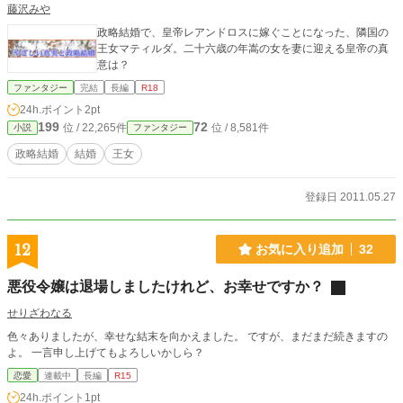
藤沢みや
政略結婚で、皇帝レアンドロスに嫁ぐことになった、隣国の
王女マティルダ。二十六歳の年嵩の女を妻に迎える皇帝の真
意は？
ファンタジー
完結
長編
R18
24h.ポイント
2pt
199
72
位 / 22,265件
位 / 8,581件
小説
ファンタジー
政略結婚
結婚
王女
登録日 2011.05.27
12
お気に入り追加
32
悪役令嬢は退場しましたけれど、お幸せですか？
せりざわなる
色々ありましたが、幸せな結末を向かえました。 ですが、まだまだ続きますの
よ。 一言申し上げてもよろしいかしら？
恋愛
連載中
長編
R15
24h.ポイント
1pt