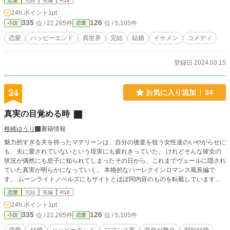
恋愛
完結
長編
R18
全力で堕としに行こうと。 極端な恥ずかしがり屋の真面目女子が一念発起して
24h.ポイント
1pt
あざとくなろうと頑張ってみたものの一回りも二回りも上手な神皇陛下に美味し
335
126
位 / 22,265件
位 / 5,105件
小説
恋愛
く頂かれる話です。
恋愛
ハッピーエンド
異世界
完結
結婚
イケメン
コメディ
登録日 2024.03.15
24
お気に入り追加
34
真実の目覚める時
椎崎ゆうり
書籍情報
魅力的すぎる夫を持ったマデリーンは、自分の後釜を狙う女性達のいやがらせに
も、夫に愛されていないという現実にも疲れきっていた。 けれどそんな彼女の
状況が偶然にも息子に知られてしまったその日から、これまでヴェールに隠され
ていた真実が明らかになっていく。 本格的なハーレクインロマンス風長編で
す。 ムーンライトノベルズにもサイトとほぼ同内容のものを転載しています。
【Amazonにて大幅に加筆修正+前日談・後日談を含んだKindle版を出版しまし
恋愛
完結
長編
R18
た！】 詳細についてはサイトをご確認ください。
24h.ポイント
1pt
335
126
位 / 22,265件
位 / 5,105件
小説
恋愛