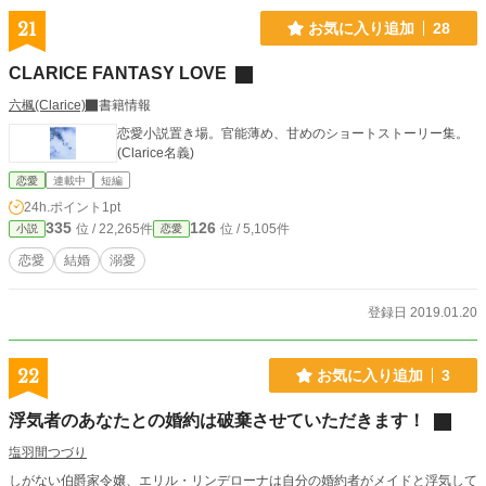
21
お気に入り追加
28
CLARICE FANTASY LOVE
六楓(Clarice)
書籍情報
恋愛小説置き場。官能薄め、甘めのショートストーリー集。
(Clarice名義)
恋愛
連載中
短編
24h.ポイント
1pt
335
126
位 / 22,265件
位 / 5,105件
小説
恋愛
恋愛
結婚
溺愛
登録日 2019.01.20
22
お気に入り追加
3
浮気者のあなたとの婚約は破棄させていただきます！
塩羽間つづり
しがない伯爵家令嬢、エリル・リンデローナは自分の婚約者がメイドと浮気して