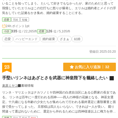
いることを知ってしまう。 たいして好きでもなかったが、家のためだと思って
我慢していたエリルはこの仕打ちに怒りが爆発し、エリルは婚約者とメイドの浮
気をしていた証拠をかき集め、婚約破棄することにする。
恋愛
完結
短編
24h.ポイント
1pt
335
126
位 / 22,265件
位 / 5,105件
小説
恋愛
恋愛
ハッピーエンド
婚約破棄
ざまぁ
結婚
登録日 2025.03.20
23
お気に入り追加
32
手堅いリンネはあざとさを武器に神皇陛下を籠絡したい
束原ミヤコ
書籍情報
リンネ・マリエッタはナカツノミヤ四神国の白虎自治区にある公爵家の長女であ
る。 リンネは百年に一度行われる四神――四人の神様の花嫁となる、神巫女選
定。十六歳になる年齢の少女たちが集められて行われる最終選定に書類審査と面
接で受かってしまった。 旦那様は四人もいらない。できれば一人が良い。 罷り
間違って選ばれないために、選定から外れるためには四神様達以上に権力を持っ
た方の嫁になるしかない。リンネは決意する。神皇カナト・ナカツノミヤ陛下を