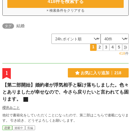
418
件を検索する
× 検索条件をクリアする
結婚
タグ
1
2
3
4
5
418
件
1
お気に入り追加
218
【第二部開始】婚約者が浮気相手と駆け落ちしました。色々
とありましたが幸せなので、今さら戻りたいと言われても困
ります。
櫻井みこと
他社で書籍化をしていただくことになったので、第二部はこちらで連載になりま
す。 引き続き、どうぞよろしくお願いします。
恋愛
連載中
長編