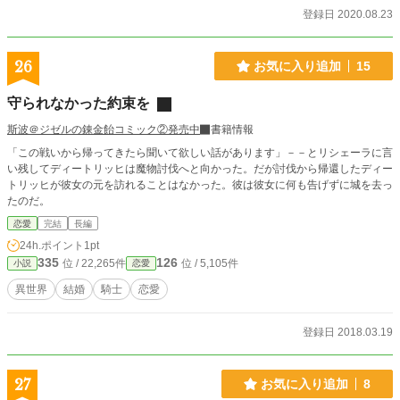
相手役は遊び人設定ですが、性描写は主人公とだけです。 ※新婚旅行編の途
登録日 2020.08.23
中、第5章の途中（予定）に戦闘描写が少しだけあります。 ※短編の予定が、長
編になりました。 ※章ごと、各前中後編ごとに読んでも、性描写等は楽しめま
す（公開えっち、人に見られちゃう？、野外、素股、クンニ、フェラ等々）
26
お気に入り追加
15
守られなかった約束を
斯波＠ジゼルの錬金飴コミック②発売中
書籍情報
「この戦いから帰ってきたら聞いて欲しい話があります」－－とリシェーラに言
い残してディートリッヒは魔物討伐へと向かった。だが討伐から帰還したディー
トリッヒが彼女の元を訪れることはなかった。彼は彼女に何も告げずに城を去っ
たのだ。
恋愛
完結
長編
24h.ポイント
1pt
335
126
位 / 22,265件
位 / 5,105件
小説
恋愛
異世界
結婚
騎士
恋愛
登録日 2018.03.19
27
お気に入り追加
8