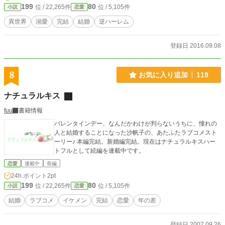
199
80
位 / 22,265件
位 / 5,105件
小説
恋愛
異世界
溺愛
完結
結婚
逆ハーレム
登録日 2016.09.08
8
お気に入り追加
119
ナチュラルキス
fuu
書籍情報
バレンタインデー、なんだかわけが判らないうちに、憧れの
人と結婚することになった沙帆子の、あたふたラブコメスト
ーリー♪ 本編完結。新婚編完結。現在はナチュラルキスハー
トフルとして続編を連載中です。
恋愛
連載中
長編
24h.ポイント
2pt
199
80
位 / 22,265件
位 / 5,105件
小説
恋愛
結婚
ラブコメ
イケメン
完結
恋愛
年の差
登録日 2007.09.26