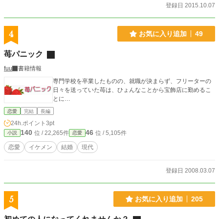
登録日 2015.10.07
4
お気に入り追加
49
苺パニック
fuu
書籍情報
専門学校を卒業したものの、就職が決まらず、フリーターの
日々を送っていた苺は、ひょんなことから宝飾店に勤めるこ
とに…
恋愛
完結
長編
24h.ポイント
3pt
140
46
位 / 22,265件
位 / 5,105件
小説
恋愛
恋愛
イケメン
結婚
現代
登録日 2008.03.07
5
お気に入り追加
205