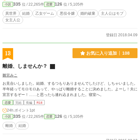
335
126
位 / 22,265件
位 / 5,105件
小説
恋愛
異世界
結婚
乙女ゲーム
悪役令嬢
婚約破棄
主人公はモブ
女主人公
登録日 2018.04.09
13
お気に入り追加
108
離婚、しませんか？
雛宮みこ
お見合いしました。結婚、するつもりありませんでしたけど、しちゃいました。
半年経ってモロモロあって、やっぱり離婚することに決めました。よーし！夫に
宣言するぞー！……と思ったら連れ込まれました。寝室へ。
恋愛
完結
長編
R18
24h.ポイント
1pt
335
126
位 / 22,265件
位 / 5,105件
小説
恋愛
離婚
結婚