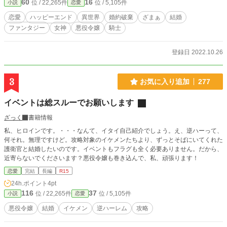
60
16
位 / 22,265件
位 / 5,105件
小説
恋愛
恋愛
ハッピーエンド
異世界
婚約破棄
ざまぁ
結婚
ファンタジー
女神
悪役令嬢
騎士
登録日 2022.10.26
3
お気に入り追加
277
イベントは総スルーでお願いします
ざっく
書籍情報
私、ヒロインです。・・・なんて、イタイ自己紹介でしょう。え、逆ハーって、
何それ。無理ですけど。攻略対象のイケメンたちより、ずっとそばにいてくれた
護衛官と結婚したいのです。イベントもフラグも全く必要ありません。だから、
近寄らないでくださいます？悪役令嬢も巻き込んで、私、頑張ります！
恋愛
完結
長編
R15
24h.ポイント
4pt
116
37
位 / 22,265件
位 / 5,105件
小説
恋愛
悪役令嬢
結婚
イケメン
逆ハーレム
攻略