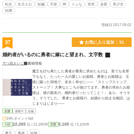
転生
女主人公
短編
天使
神
りょな
前世
金髪
美少女
結婚
登録日 2017.09.02
37
お気に入り追加
51
婚約者がいるのに勇者に嫁にと望まれ、文字数
六つ花えいこ
書籍情報
魔王を討ち果たした勇者が褒美に求めたものは、富でも名誉
でもなく、たった一人の愛しいお姫様。勇者とお姫様は、王
様に賜った領地で、末永く幸せに―― 「ストップストップ、
ストーップ！ 大事なところが抜けてます。勇者の求めたお姫
様は、彼の親友の、婚約者だったってこと！」 あら、そうそ
う。そうでした。 勇者とお姫様の、結婚から始まる物語。は
じまりはじまり――
恋愛
連載中
短編
24h.ポイント
0pt
22,265
5,105
位 / 22,265件
位 / 5,105件
小説
恋愛
魔王
勇者
結婚