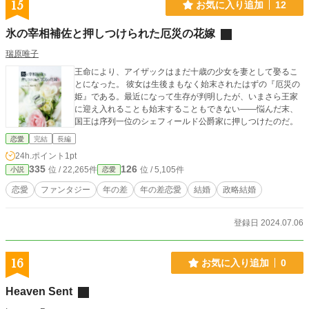
15
お気に入り追加
12
氷の宰相補佐と押しつけられた厄災の花嫁
瑞原唯子
王命により、アイザックはまだ十歳の少女を妻として娶るこ
とになった。 彼女は生後まもなく始末されたはずの『厄災の
姫』である。最近になって生存が判明したが、いまさら王家
に迎え入れることも始末することもできない——悩んだ末、
国王は序列一位のシェフィールド公爵家に押しつけたのだ。
恋愛
完結
長編
24h.ポイント
1pt
335
126
位 / 22,265件
位 / 5,105件
小説
恋愛
恋愛
ファンタジー
年の差
年の差恋愛
結婚
政略結婚
登録日 2024.07.06
16
お気に入り追加
0
Heaven Sent