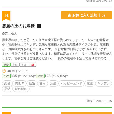
登録日 2015.02.13
14
お気に入り追加
57
悪魔の王のお嫁様
森野 夜人
異世界転移したと思ったら何故か魔王様に娶られてしまった一般人のお嫁様が、
少々独占欲強めでヤンデレ気味な魔王様との送る悪魔城ライフのお話。魔王様
が、お嫁様大好きのおバカさんです。 ※お嫁様の口調がかなり砕けています。
また、視点切り替えが複数あります。糖度は高めですが、後半に残虐な表現が入
ります。苦手な方はご注意ください。 長めの連載を予定しておりますので、
お時間がございましたらたまに覗いていただけると幸いです。
恋愛
完結
長編
R15
24h.ポイント
1pt
335
126
位 / 22,265件
位 / 5,105件
小説
恋愛
恋愛
異世界
結婚
甘々
溺愛
ハッピーエンド
魔王
ヤンデレ
完結
ほのぼの
登録日 2018.11.15