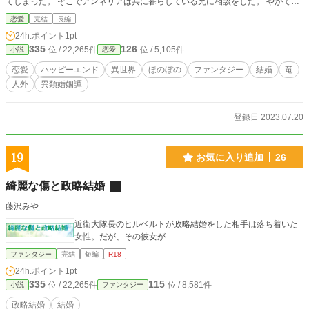
てしまった。 そこでアンネリアは共に暮らしている兄に相談をした。 やがて国
王陛下に呼び出されて、隣国の竜人である炎帝ジゼルハイドに嫁げと言われてし
恋愛
完結
長編
まう。 竜人とは、化け物である。 アンネリアの国ではそう信じられていた。 け
24h.ポイント
1pt
れど嫁いだ先で、アンネリアはジゼルハイドに大切に扱われる。 それはもう、
335
126
位 / 22,265件
位 / 5,105件
小説
恋愛
大袈裟なぐらい大切に。 妻というよりも小動物みたいな扱いをされる中で、
徐々にジゼルハイド惹かれていくアンネリアと、アンネリアをひたすら可愛いと
恋愛
ハッピーエンド
異世界
ほのぼの
ファンタジー
結婚
竜
思っているジゼルハイドの話です。
人外
異類婚姻譚
登録日 2023.07.20
19
お気に入り追加
26
綺麗な傷と政略結婚
藤沢みや
近衛大隊長のヒルベルトが政略結婚をした相手は落ち着いた
女性。だが、その彼女が…
ファンタジー
完結
短編
R18
24h.ポイント
1pt
335
115
位 / 22,265件
位 / 8,581件
小説
ファンタジー
政略結婚
結婚