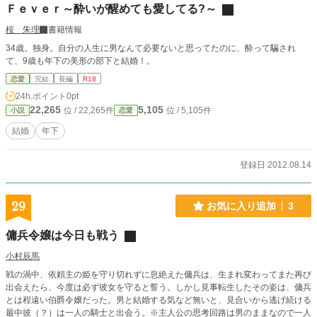
Ｆｅｖｅｒ～酔いが醒めても愛してる?～
桜 朱理
書籍情報
34歳。独身。自分の人生に男なんて必要ないと思ってたのに、酔って騙され
て、9歳も年下の美形の部下と結婚！。
恋愛
完結
長編
R18
24h.ポイント
0pt
22,265
5,105
位 / 22,265件
位 / 5,105件
小説
恋愛
結婚
年下
登録日 2012.08.14
29
お気に入り追加
3
傭兵令嬢は今日も戦う
小村辰馬
戦の渦中、依頼主の姫を守り切れずに息絶えた傭兵は、生まれ変わってまた再び
出会えたら、今度は必ず彼女を守ると誓う。しかし見事転生したその姿は、傭兵
とは程遠い伯爵令嬢だった。男と結婚する気など無いと、見合いから逃げ続ける
最中彼（？）は一人の騎士と出会う。※主人公の思考回路は男のままなので一人