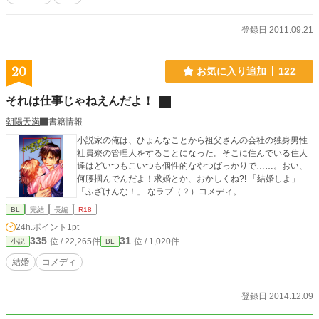
登録日 2011.09.21
20
お気に入り追加
122
それは仕事じゃねえんだよ！
朝陽天満
書籍情報
小説家の俺は、ひょんなことから祖父さんの会社の独身男性
社員寮の管理人をすることになった。そこに住んでいる住人
達はどいつもこいつも個性的なやつばっかりで……。おい、
何腰掴んでんだよ！求婚とか、おかしくね?! 「結婚しよ」
「ふざけんな！」 なラブ（？）コメディ。
BL
完結
長編
R18
24h.ポイント
1pt
335
31
位 / 22,265件
位 / 1,020件
小説
BL
結婚
コメディ
登録日 2014.12.09