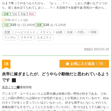
心まで奪ってやるつもりだから」 「なっ……？！」 しかし大嫌いなアイツか
ら、深く攻め立てられてしまい……？！ 天音桃子✕加瀬千歳 突然の一夜から始
まるドキドキする甘い恋、ここにかります。
恋愛
完結
長編
R18
24h.ポイント
1pt
335
126
位 / 22,265件
位 / 5,105件
小説
恋愛
恋愛
ハッピーエンド
イケメン
結婚
夫婦
片思い
同期
ツンデレ
ドキドキ
エタニティ
登録日 2023.01.20
18
お気に入り追加
73
炎帝に嫁ぎましたが、どうやら小動物だと思われているよう
です
束原ミヤコ
書籍情報
アンネリア・ユーヴェルハイム公爵令嬢は体格の良い男性が好きである。 けれ
どこの国の男性たちは嫋やかで女性的であることが美徳とされているので、好み
のタイプが全くと言っていいほどいなかった。 好きな相手もいないしそのうち
政略結婚でもするでしょうとたかを括っていたのに、気づけばもう十八歳になっ