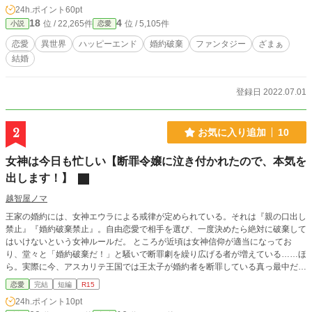
24h.ポイント
60pt
18
4
位 / 22,265件
位 / 5,105件
小説
恋愛
恋愛
異世界
ハッピーエンド
婚約破棄
ファンタジー
ざまぁ
結婚
登録日 2022.07.01
2
お気に入り追加
10
女神は今日も忙しい【断罪令嬢に泣き付かれたので、本気を
出します！】
越智屋ノマ
王家の婚約には、女神エウラによる戒律が定められている。それは『親の口出し
禁止』『婚約破棄禁止』。自由恋愛で相手を選び、一度決めたら絶対に破棄して
はいけないという女神ルールだ。 ところが近頃は女神信仰が適当になってお
り、堂々と「婚約破棄だ！」と騒いで断罪劇を繰り広げる者が増えている……ほ
ら。実際に今、アスカリテ王国では王太子が婚約者を断罪している真っ最中だ。
【侯爵令嬢を断罪した王太子の、残念すぎる末路のお話】
恋愛
完結
短編
R15
24h.ポイント
10pt