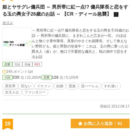
姫とヤサグレ傭兵団 ～ 男所帯に紅一点!? 傭兵隊長と恋をす
る玉の輿女子26歳のお話 ～ 【CR・ディール急襲】
カリン
～ 男所帯に紅一点!? 傭兵隊長と恋をする玉の輿女子26歳のお
話 ～ 男所帯の傭兵団に、まぎれこんだ乙女が一匹。 のほほ
んと物ぐさ青年隊長、美形のやさぐれ副隊長、そして食えな
い野郎ども。姫と野獣の珍道中！ これは、玉の輿に乗った公
爵夫人（仮）が、無口で不愛想な傭兵と、戦の渦中で恋をす
るお話
恋愛
完結
長編
R15
24h.ポイント
1pt
335
126
位 / 22,265件
位 / 5,105件
小説
恋愛
異世界
切ない
イケメン
結婚
貴族
逆ハーレム
すれ違い
女主人公
ファンタジー
登録日 2012.06.17
28
お気に入り追加
81