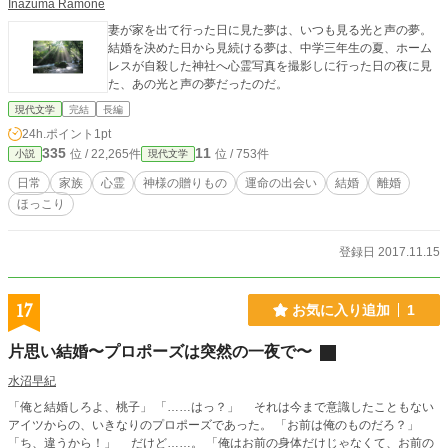
Inazuma Ramone
妻が家を出て行った日に見た夢は、いつも見る光と声の夢。
結婚を決めた日から見続ける夢は、中学三年生の夏、ホーム
レスが自殺した神社へ心霊写真を撮影しに行った日の夜に見
た、あの光と声の夢だったのだ。
現代文学
完結
長編
24h.ポイント
1pt
335
11
位 / 22,265件
位 / 753件
小説
現代文学
日常
家族
心霊
神様の贈りもの
運命の出会い
結婚
離婚
ほっこり
登録日 2017.11.15
17
お気に入り追加
1
片思い結婚〜プロポーズは突然の一夜で〜
水沼早紀
「俺と結婚しろよ、桃子」 「……はっ？」 それは今まで意識したこともない
アイツからの、いきなりのプロポーズであった。 「お前は俺のものだろ？」
「ち、違うから！」 だけど……。 「俺はお前の身体だけじゃなくて、お前の