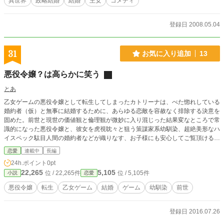
異世界
政略結婚
結婚
王女
コメディ
登録日 2008.05.04
31
お気に入り追加
13
悪役令嬢？は高らかに笑う
とあ
乙女ゲームの悪役令嬢として転生してしまったカトリーナは、べた惚れしている
婚約者（仮）と無事に結婚するために、あらゆる恋敵を容赦なく排除する決意を
固めた。前世と現世の価値観と倫理観が微妙に入り混じった結果変なところで常
識的になった悪役令嬢と、彼女を虎視眈々と狙う策謀家系幼馴染、超絶美形なハ
イスペック駄目人間の婚約者などが織りなす、お子様にも安心してご覧頂ける悪
役令嬢の話。ゆっくり更新で進めていきます。
恋愛
連載中
長編
24h.ポイント
0pt
22,265
5,105
位 / 22,265件
位 / 5,105件
小説
恋愛
悪役令嬢
転生
乙女ゲーム
結婚
ゲーム
幼馴染
前世
登録日 2016.07.26