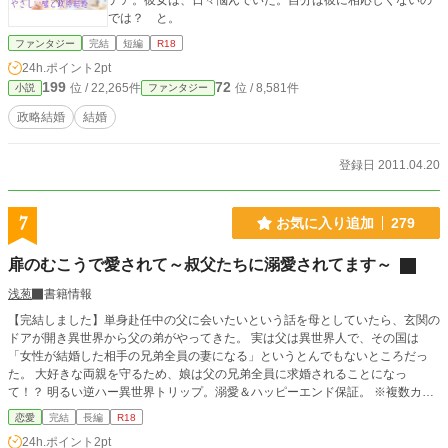
テア。彼女は、日々悩んでいた。自分は彼に相応しくないの
では？ と。
ファンタジー
完結
短編
R18
24h.ポイント
2pt
199
72
位 / 22,265件
位 / 8,581件
小説
ファンタジー
政略結婚
結婚
登録日 2011.04.20
7
お気に入り追加
279
扉のむこうで愛されて～叔父たちに溺愛されてます～
浅葱
書籍情報
【完結しました】単身赴任中の父に会いたいという話を母としていたら、玄関の
ドアが開き異世界から父の弟がやってきた。 実は父は異世界人で、その国は
「女性が結婚した相手の兄弟全員の妻になる」というとんでもないところだっ
た。 大好きな両親を守るため、娘は父の兄弟全員に求婚されることになっ
て！？ 明るい逆ハー異世界トリップ。溺愛＆ハッピーエンド保証。 ※複数カッ
プル、複数でのエロあり。
恋愛
完結
長編
R18
24h.ポイント
2pt