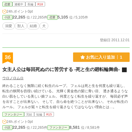
恋愛
連載中
長編
R18
24h.ポイント
0pt
22,265
5,105
位 / 22,265件
位 / 5,105件
小説
恋愛
溺愛
獣人
結婚
犬
登録日 2011.12.01
36
お気に入り追加
1
女主人公は毎回死ぬのに苦労する -死と生の廻転輪舞曲-
ウロノロムロ
終わることなく無限に続く転生のループ。 フェルは死と生を何度も繰り返し、
転生の狭間を彷徨い続けている。 光輝く黄金色の髪に青い目、 透き通るような
白い肌をしている美しい娘フェル。 何度となく転生を繰り返すが、 毎回必ず声
を出すことが出来ない。 そして、自ら命を絶つことが出来ない。 それが転生の
ルール。 フェルが延々と転生を繰り返さなくてはならない理由とは…。
ファンタジー
完結
短編
R15
24h.ポイント
0pt
22,265
8,581
位 / 22,265件
位 / 8,581件
小説
ファンタジー