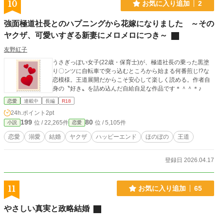
10
お気に入り追加
2
強面極道社長とのハプニングから花嫁になりました ～その
ヤクザ、可愛いすぎる新妻にメロメロにつき～
友野紅子
うさぎっぽい女子(22歳・保育士)が、極道社長の乗った黒塗
り〇ンツに自転車で突っ込むところから始まる何番煎じ!?な
恋模様。王道展開だからこそ安心して楽しく読める。作者自
身の〝好き〟を詰め込んだ自給自足な作品です＊＾＾＊♪
恋愛
連載中
長編
R18
24h.ポイント
2pt
199
80
位 / 22,265件
位 / 5,105件
小説
恋愛
恋愛
溺愛
結婚
ヤクザ
ハッピーエンド
ほのぼの
王道
登録日 2026.04.17
11
お気に入り追加
65
やさしい真実と政略結婚