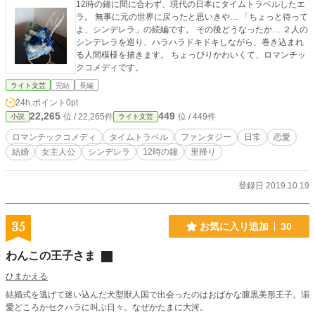
12時の鐘に間に合わず、現代の日本にタイムトラベルしたエ
ラ。 無事に元の世界に戻ったと思いきや… 「ちょっと待って
よ、シンデレラ」の続編です。 その後どうなったか… ２人の
シンデレラを巡り、ハラハラドキドキしながら、巻き込まれ
る人間模様を描きます。 ちょっぴりかわいくて、ロマンチッ
クコメディです。
ライト文芸
完結
長編
24h.ポイント
0pt
22,265
449
位 / 22,265件
位 / 449件
小説
ライト文芸
ロマンチックコメディ
タイムトラベル
ファンタジー
日常
恋愛
結婚
女主人公
シンデレラ
12時の鐘
里帰り
登録日 2019.10.19
35
お気に入り追加
30
わんこの王子さま
ひまかえる
結婚式を逃げて迷い込んだ犬型獣人国で出会ったのはおばかな腹黒美形王子。溺
愛どころかセクハラに叫ぶ日々。なぜかたまに大河。