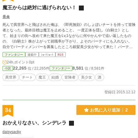
魔王からは絶対に逃げられない！
番傘
死んで異世界へと飛ばされた俺は、《即死無効》のしょぼいチートを持って冒険
者となった。最終目標は魔王を止めること。 一度正体を隠し《白騎士》とし
て、始まりの街へ攻めて来た魔王をLv,1ながらに何やかんやで追い返したもの
の、《白騎士》株が上がって就職率が下がり、よそのパーティにも入れない。
自分でパーティメンバーを募集したところ銀髪美少女がやって来た！ パーティ
を組んで狩りに出て、稼いだ金で酒場で飲んで大盛り上がり！ ーー翌日、裸の
ファンタジー
連載中
ｼｮｰﾄｼｮｰﾄ
R15
俺の隣で裸の彼女が寝てました。さらには俺の身体に異変が起こり、頬に謎の紋
24h.ポイント
0pt
様まで現れる始末。 「何だこりゃ！」 「ぁああぁああああ……終わった……そ
22,265
8,581
位 / 22,265件
位 / 8,581件
小説
ファンタジー
れは|魔王《私》と貴様の結婚の証だ……！」 銀髪美少女の正体は百聞は一見に
如かずで潜入調査に来た魔王だった！ 「俺白騎士なんだけど……」 「!&#8265;
異世界
チート
魔王
結婚
冒険者
美少女
酒
&#65038;」 あれ、これ俺が魔王軍に降る感じですか。
登録日 2015.12.12
34
お気に入り追加
2
おかえりなさい、シンデレラ
daisysacky