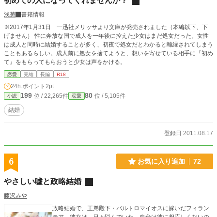
初めての人になってくれませんか？
浅葱
書籍情報
※2017年1月31日 一迅社メリッサより文庫が発売されました（本編以下、下
げません） 性に奔放な国で成人を一年後に控えた少女はまだ処女だった。女性
は成人と同時に結婚することが多く、初夜で処女だとわかると離縁されてしまう
こともあるらしい。成人前に処女を捨てようと、想いを寄せている相手に『初め
て』をもらってもらおうと少女は声をかける。
恋愛
完結
長編
R18
24h.ポイント
2pt
199
80
位 / 22,265件
位 / 5,105件
小説
恋愛
結婚
登録日 2011.08.17
6
お気に入り追加
72
やさしい嘘と政略結婚
藤沢みや
政略結婚で、王弟殿下・バルトロマイオスに嫁いだフィラン