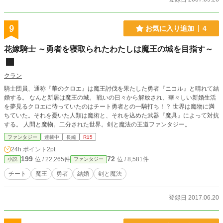
9
お気に入り追加
4
花嫁騎士 ～勇者を寝取られたわたしは魔王の城を目指す～
クラン
騎士団員、通称『華のクロエ』は魔王討伐を果たした勇者『ニコル』と晴れて結
婚する。 なんと新居は魔王の城。 戦いの日々から解放され、華々しい新婚生活
を夢見るクロエに待っていたのはチート勇者との一騎打ち！？ 世界は魔物に満
ちていた。それを憂いた人類は魔術と、それを込めた武器『魔具』によって対抗
する。 人間と魔物。二分された世界。剣と魔法の王道ファンタジー。
ファンタジー
連載中
長編
R15
24h.ポイント
2pt
199
72
位 / 22,265件
位 / 8,581件
小説
ファンタジー
チート
魔王
勇者
結婚
剣と魔法
登録日 2017.06.20