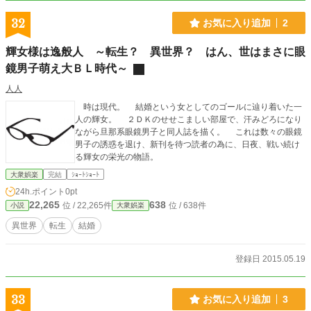
32
お気に入り追加
2
輝女様は逸般人 ～転生？ 異世界？ はん、世はまさに眼
鏡男子萌え大ＢＬ時代～
人人
時は現代。 結婚という女としてのゴールに辿り着いた一
人の輝女。 ２ＤＫのせせこましい部屋で、汗みどろになり
ながら旦那系眼鏡男子と同人誌を描く。 これは数々の眼鏡
男子の誘惑を退け、新刊を待つ読者の為に、日夜、戦い続け
る輝女の栄光の物語。
大衆娯楽
完結
ｼｮｰﾄｼｮｰﾄ
24h.ポイント
0pt
22,265
638
位 / 22,265件
位 / 638件
小説
大衆娯楽
異世界
転生
結婚
登録日 2015.05.19
33
お気に入り追加
3