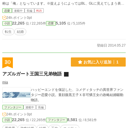
称は「俺」となっています。※捉えようによってはBL、GLに見えてしまう表現
もありますので保険です。
恋愛
連載中
長編
R15
24h.ポイント
0pt
22,265
5,105
位 / 22,265件
位 / 5,105件
小説
恋愛
転生
結婚
登録日 2014.05.27
30
お気に入り追加
1
アズルガート王国三兄弟物語
mia
ハッピーエンドを保証した、コメディタッチの異世界ファン
タジー恋愛小説。童顔腹黒王子Ｘ非可憐王女の政略結婚騒動
物語。
ファンタジー
連載中
長編
24h.ポイント
0pt
22,265
8,581
位 / 22,265件
位 / 8,581件
小説
ファンタジー