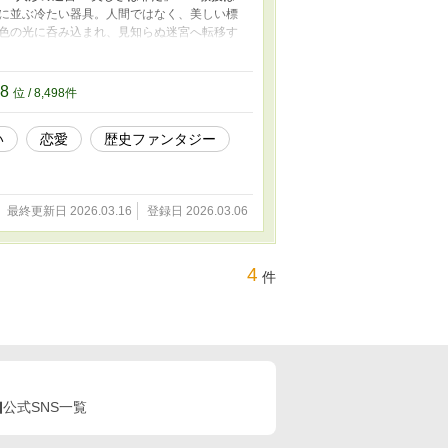
に並ぶ冷たい器具。人間ではなく、美しい標
色の光に呑み込まれ、見知らぬ迷宮へ転移す
て玲を呼び寄せた守護者。日本人形が追いか
試練の果て、玲は自らと瓜二つの人形と対峙
く、冷酷な現実への回帰を意味していた。 第
98
位 / 8,498件
フレドは、廃砦で焚き火を焚いてしまう。そこ
た。 命乞いしたアルフレドは、亡霊に課せら
い
恋愛
歴史ファンタジー
市場から持ち帰ることだった。 やがて約束を
を被った亡霊は、アルフレドの心に何をもた
妖精郷の崩壊 ケルトの妖精郷に、傷だらけ
祭のゲスト」として迎え、看病するうちにそ
最終更新日 2026.03.16
登録日 2026.03.06
——怪異たちが跋扈する夜を、ふたりは夫婦
が振るわれたとき、妖精郷は思いもよらぬ形
4
件
公式SNS一覧