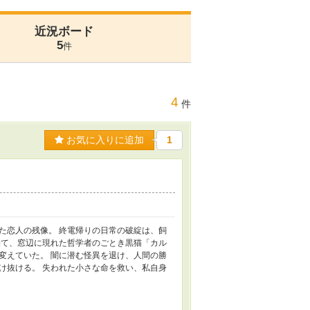
近況ボード
5
件
4
件
お気に入りに追加
1
た恋人の残像。 終電帰りの日常の破綻は、飼
果て、窓辺に現れた哲学者のごとき黒猫「カル
変えていた。 闇に潜む怪異を退け、人間の勝
け抜ける。 失われた小さな命を救い、私自身