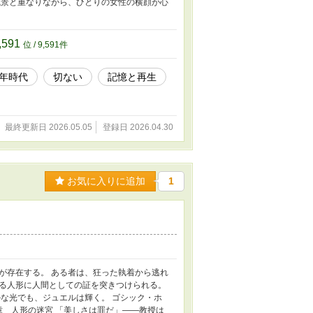
風景と重なりながら、ひとりの女性の横顔が心
。
,591
位 / 9,591件
年時代
切ない
記憶と再生
最終更新日 2026.05.05
登録日 2026.04.30
お気に入りに追加
1
が存在する。 ある者は、狂った執着から逃れ
る人形に人間としての証を突きつけられる。
な光でも、ジュエルは輝く。 ゴシック・ホ
章 人形の迷宮 「美しさは罪だ」——教授は