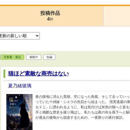
投稿作品
4
件
児童書・童話
連載中
短編
猫ほど素敵な商売はない
夏乃緒玻璃
夜の路地に消えた黒猫、空になった鳥籠、そして去っていっ
っていた十姉妹・シエラの失踪から始まった。 現実逃避の
セドニ」に誘われるように、私は気付けば灰色の猫へと姿を
手と残酷な歴史を蹴り飛ばし、私たちは夜の街を風下へと駆
が過去の後悔から脱皮するための、一夜限りの夜行探訪。