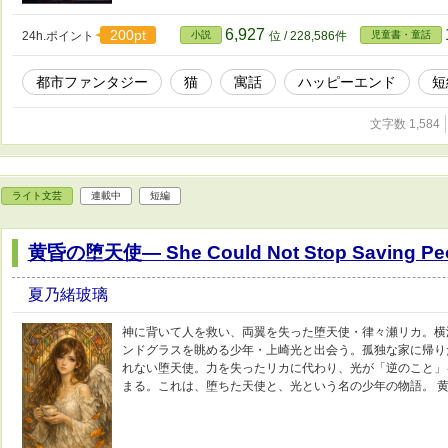
6,927
200pt
24h.ポイント
小説
位 / 228,586件
児童書・童話
都市ファンタジー
猫
寓話
ハッピーエンド
短
文字数 1,584
ライト文芸
連載中
短編
黄昏の堕天使— She Could Not Stop Saving Pe
夏乃緒玻璃
神に背いて人を救い、両翼を失った堕天使・律々瀬リカ。横
ンドグラスを眺める少年・上崎光と出会う。孤独な家に帰り
れない堕天使。力を失ったリカに代わり、光が「逆のこと」
まる。これは、堕ちた天使と、光という名の少年の物語。 