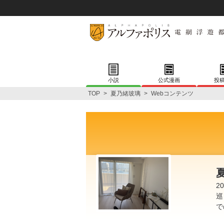
小説
公式漫画
投
TOP
>
夏乃緒玻璃
>
Webコンテンツ
2
巡
で