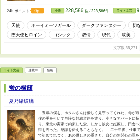
228,586
9
0pt
24h.ポイント
小説
位 / 228,586件
ライト文芸
天使
ボーイミーツガール
ダークファンタジー
切
堕天使ヒロイン
ゴシック
叙情
現代
耽美
文字数 35,271
ライト文芸
連載中
短編
蛍の横顔
夏乃緒玻璃
五歳の僕を、ホタルさんは優しく見守ってくれた。母が通
僕の手を引いて危険な幹線道路を渡り、小さなアパートに招
り、東北の実家で約束した蛍。しかし彼女は妊娠し、田舎へ
街を去った。感謝を伝えることもなく。 二十年後、仕事
で初めて気づく、あの優しさの重さと、自分の無関心の罪を