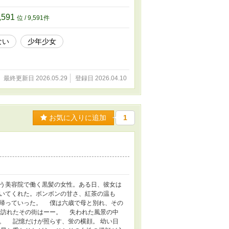
,591
位 / 9,591件
ない
少年少女
最終更新日 2026.05.29
登録日 2026.04.10
お気に入りに追加
1
う美容院で働く黒髪の女性。ある日、彼女は
いてくれた。ボンボンの甘さ、紅茶の温も
帰っていった。 僕は六歳で母と別れ、その
で訪れたその街はーー。 失われた風景の中
。 記憶だけが照らす、蛍の横顔。 幼い日