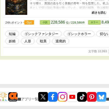
そう嘲り、異国の血を引く美貌の青年・玲を監禁した。机上
本として切り刻む準備が整っていた。絶望の極致、玲は極彩
る。 そこで出会ったのは自動人形アルカナ——魂魄を削っ
け、兵士人形が刃を振るい、鏡は呪いを映す。迷宮を抜ける
する。証明は成った——彼は人間だ。だがそれは救いではな
228,586
8,4
0pt
24h.ポイント
小説
位 / 228,586件
ホラー
二章 亡霊の騎士 妻の死後、故郷を離れて旅していたアル
は禁足の地――妖精の騎士と呼ばれる亡霊が彷徨う場所だっ
短編
ゴシックファンタジー
ゴシックホラー
切な
れた試練を受ける。それは花嫁衣装と金のリボン、銀の冠を
果たしたアルフレドの前に、見知った顔が現れる。妻の面影
妖精
人形
耽美
退廃的
らすのか――古い砦に秘められた、二つの魂の夜。 第三章 
の青年が迷い込んだ。若い妖精・明け方のルリは彼を「夏至
文字数 10,993
の心臓の鼓動に魅せられていく。沼のバンシー、水馬、鬼火
のように寄り添って過ごした。だが夏至祭の朝、石のナイフ
で終わりを迎える。
アプリ一覧