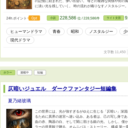
の記憶に刻まれた、儚い出会い。 母との複雑な関係や街の
に淡い光を残していく。 時の流れが織りなすノスタルジー
228,586
9
0pt
24h.ポイント
小説
位 / 228,586件
ライト文芸
ヒューマンドラマ
青春
昭和
ノスタルジー
少
現代ドラマ
文字数 11,450
ホラー
連載中
短編
仄暗いジュエル ダークファンタジー短編集
夏乃緒玻璃
この世界には、光が強すぎるがゆえに生じる「仄暗い」深淵
るために異界の迷宮へ迷い込み、ある者は、己の写し身であ
血の赤、陶器の白、そして闇に溶ける銀の光。 しかし、僅か
ラーの世界観で贈る、オムニバス・ストーリー。 構成 第一