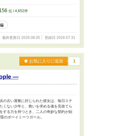
156
位 / 4,652件
編
最終更新日 2026.08.05
登録日 2026.07.31
お気に入りに追加
1
ople —
浜の古い屋敷に封じられた彼女は、毎日ステ
たくない少年と、救いを求める魂を見捨てら
をする力を持つとき、二人の奇妙な契約が始
黄昏のボーイミーツガール。